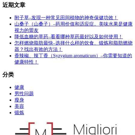
近期文章
附子草–发现一种常见田间植物的神奇保健功效！
山桑子（山桑子）–药用价值和适应症。美味水果是健康
视力的盟友
降低血糖的草药–看看哪种草药最好以及如何使用！
怎样燃烧脂肪最快–选择什么样的饮食、锻炼和脂肪燃烧
器？找出有效的方法！
香辣椒、辣丁香（Syzygium aromaticum）–你需要知道的
健康特性！
分类
健康
男性问题
瘦身
美容
锻炼