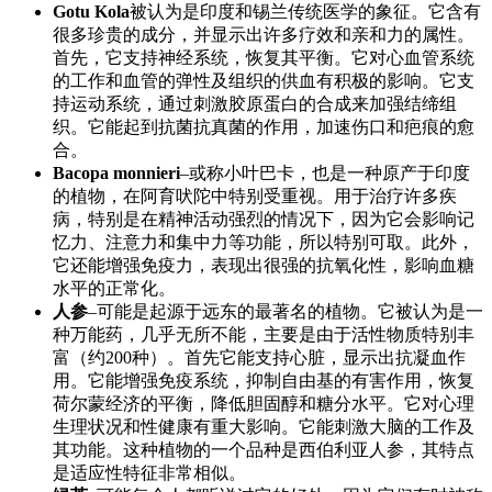
Gotu Kola
被认为是印度和锡兰传统医学的象征。它含有
很多珍贵的成分，并显示出许多疗效和亲和力的属性。
首先，它支持神经系统，恢复其平衡。它对心血管系统
的工作和血管的弹性及组织的供血有积极的影响。它支
持运动系统，通过刺激胶原蛋白的合成来加强结缔组
织。它能起到抗菌抗真菌的作用，加速伤口和疤痕的愈
合。
Bacopa monnieri
–或称小叶巴卡，也是一种原产于印度
的植物，在阿育吠陀中特别受重视。用于治疗许多疾
病，特别是在精神活动强烈的情况下，因为它会影响记
忆力、注意力和集中力等功能，所以特别可取。此外，
它还能增强免疫力，表现出很强的抗氧化性，影响血糖
水平的正常化。
人参
–可能是起源于远东的最著名的植物。它被认为是一
种万能药，几乎无所不能，主要是由于活性物质特别丰
富（约200种）。首先它能支持心脏，显示出抗凝血作
用。它能增强免疫系统，抑制自由基的有害作用，恢复
荷尔蒙经济的平衡，降低胆固醇和糖分水平。它对心理
生理状况和性健康有重大影响。它能刺激大脑的工作及
其功能。这种植物的一个品种是西伯利亚人参，其特点
是适应性特征非常相似。