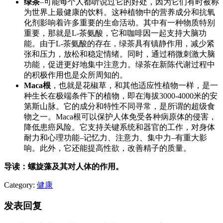
绿茶
–可能每个人都听说过它的好处，因为它们有时被称
为世界上最健康的饮料。这种植物中的营养成分和抗氧
化剂影响着许多重要的生命活动。其中有一种物质特别
重要，那就是L-茶氨酸，它和咖啡因一起支持大脑功
能。由于L-茶氨酸的存在，绿茶具有镇静作用，减少紧
张和压力，放松和稳定情绪。同时，通过稍微刺激大脑
功能，促进更好地集中注意力。绿茶在新陈代谢过程中
的积极作用也是众所周知的。
Maca根
，也就是花椒草，和其他适应性植物一样，是一
种生长在极端条件下的植物，即在海拔3000-4000米的安
第斯山脉。它的成分和特性不同寻常，是所谓的超级食
物之一。Maca根可以保护人体免受各种病原体的侵害，
降低患癌风险。它支持关键系统和器官的工作，对身体
耐力和心理功能–记忆力、注意力、集中力–有重大影
响。此外，它还能提高性欲，改善精子的质量。
导读：螺旋藻及其对人体的作用。
Category:
健康
发表回复