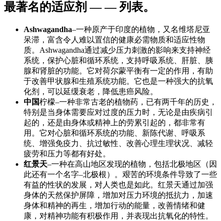
最著名的适应剂 — — 列表。
Ashwagandha
–一种原产于印度的植物，又名维塔尼亚
呆滞，富含令人难以置信的健康必需物质和适应性物
质。Ashwagandha通过减少压力刺激的影响来支持神经
系统，保护心脏和循环系统，支持呼吸系统、肝脏、胰
腺和肾脏的功能。它对荷尔蒙平衡有一定的作用，有助
于改善甲状腺和生殖系统功能。它也是一种强大的抗氧
化剂，可以延缓衰老，降低患癌风险。
中国
柠檬–一种非常古老的植物药，已有两千年的历史，
特别是当身体需要应对过度的压力时，无论是由疾病引
起的，还是由身体或精神上的劳累引起的，都非常有
用。它对心脏和循环系统的功能、新陈代谢、呼吸系
统、增强免疫力、抗过敏性、改善心理生理状况、减轻
疲劳和压力等都有好处。
红景天
–一种在高山地区发现的植物，包括北极地区（因
此还有一个名字–北极根）。艰苦的环境条件导致了一些
有益的性状的发展，对人类也是如此。红景天通过加强
身体的天然保护屏障，增加对压力环境的抵抗力，加速
身体和精神的再生，增加行动的能量，改善情绪和健
康，对精神功能有积极作用，并表现出抗氧化的特性。