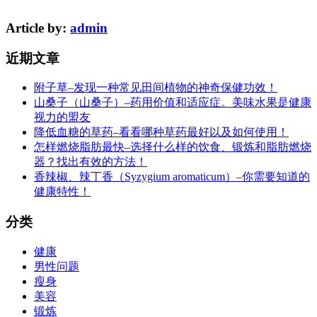
Article by:
admin
近期文章
附子草–发现一种常见田间植物的神奇保健功效！
山桑子（山桑子）–药用价值和适应症。美味水果是健康
视力的盟友
降低血糖的草药–看看哪种草药最好以及如何使用！
怎样燃烧脂肪最快–选择什么样的饮食、锻炼和脂肪燃烧
器？找出有效的方法！
香辣椒、辣丁香（Syzygium aromaticum）–你需要知道的
健康特性！
分类
健康
男性问题
瘦身
美容
锻炼