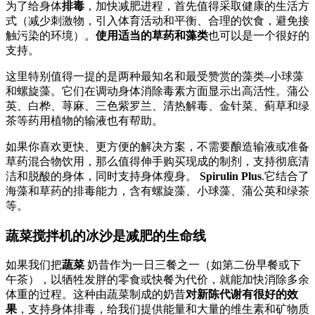
为了给身体
排毒
，加快减肥进程，首先值得采取健康的生活方
式（减少刺激物，引入体育活动和平衡、合理的饮食，避免接
触污染的环境）。
使用适当的草药和藻类
也可以是一个很好的
支持。
这里特别值得一提的是两种最知名和最受赞赏的藻类–小球藻
和螺旋藻。它们在调动身体消除毒素方面显示出高活性。蒲公
英、白桦、荨麻、三色紫罗兰、清热解毒、金针菜、蓟草和绿
茶等药用植物的输液也有帮助。
如果你喜欢更快、更方便的解决方案，不需要酿造输液或准备
草药混合物饮用，那么值得伸手购买现成的制剂，支持彻底清
洁和脱酸的身体，同时支持身体瘦身。
Spirulin Plus
.它结合了
海藻和草药的排毒能力，含有螺旋藻、小球藻、蒲公英和绿茶
等。
蔬菜搅拌机的冰沙是减肥的生命线
如果我们把
蔬菜
奶昔作为一日三餐之一（如第二份早餐或下
午茶），以牺牲发胖的零食或快餐为代价，就能加快消除多余
体重的过程。这种由蔬菜制成的奶昔
对新陈代谢有很好的效
果
，支持身体排毒，给我们提供能量和大量的维生素和矿物质