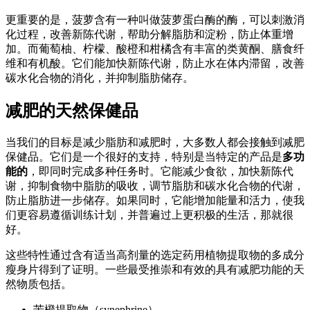
更重要的是，菠萝含有一种叫做菠萝蛋白酶的酶，可以刺激消
化过程，改善新陈代谢，帮助分解脂肪和淀粉，防止体重增
加。而葡萄柚、柠檬、酸橙和柑橘含有丰富的类黄酮、膳食纤
维和有机酸。它们能加快新陈代谢，防止水在体内滞留，改善
碳水化合物的消化，并抑制脂肪储存。
减肥的天然保健品
当我们的目标是减少脂肪和减肥时，大多数人都会接触到减肥
保健品。它们是一个很好的支持，特别是当特定的产品是
多功
能的
，即同时完成多种任务时。它能减少食欲，加快新陈代
谢，抑制食物中脂肪的吸收，调节脂肪和碳水化合物的代谢，
防止脂肪进一步储存。如果同时，它能增加能量和活力，使我
们更容易遵循训练计划，并普遍过上更积极的生活，那就很
好。
这些特性通过含有适当高剂量的选定药用植物提取物的多成分
瘦身片得到了证明。一些最受推崇和有效的具有减肥功能的天
然物质包括。
苦橙提取物（synephrine）。