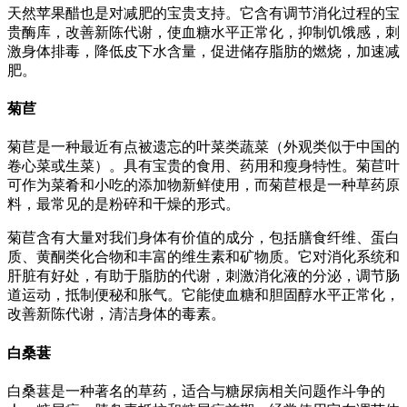
天然苹果醋也是对减肥的宝贵支持。它含有调节消化过程的宝
贵酶库，改善新陈代谢，使血糖水平正常化，抑制饥饿感，刺
激身体排毒，降低皮下水含量，促进储存脂肪的燃烧，加速减
肥。
菊苣
菊苣是一种最近有点被遗忘的叶菜类蔬菜（外观类似于中国的
卷心菜或生菜）。具有宝贵的食用、药用和瘦身特性。菊苣叶
可作为菜肴和小吃的添加物新鲜使用，而菊苣根是一种草药原
料，最常见的是粉碎和干燥的形式。
菊苣含有大量对我们身体有价值的成分，包括膳食纤维、蛋白
质、黄酮类化合物和丰富的维生素和矿物质。它对消化系统和
肝脏有好处，有助于脂肪的代谢，刺激消化液的分泌，调节肠
道运动，抵制便秘和胀气。它能使血糖和胆固醇水平正常化，
改善新陈代谢，清洁身体的毒素。
白桑葚
白桑葚是一种著名的草药，适合与糖尿病相关问题作斗争的