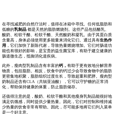
在寻找减肥的自然疗法时，值得在冰箱中寻找。任何低脂肪和
低糖的
乳制品
都是天然的脂肪燃烧剂。这些产品包括酪乳、
酸奶、松软干酪、松软干酪、天然酸奶和凝乳。由于其蛋白质
含量高，身体必须使用更多能量来消化它们。通过具有
生热作
用
，它们加快了新陈代谢，导致热量燃烧增加。它们对肠道功
能也有很好的影响，是宝贵的益生菌宝库，有助于建立健康的
肠道微生态，抵御消化道疾病。
此外，瘦肉型乳制品含有丰富的
钙，
有助于更有效地分解营养
物质，包括脂肪。相反，饮食中的钙过少会导致食物中的脂肪
更密集地积聚，脂肪组织过度生长，导致超重和肥胖。瘦肉型
奶制品还含有CLA（共轭亚油酸），它可以守护糖的正常消
化，帮助保持健康的体重，防止脂肪储存。
还值得注意的是，酸奶、松软干酪和其他瘦身乳制品能很好地
满足饥饿感，同时提供少量热量。因此，它们对控制和维持减
少热量的饮食非常有帮助。因此，尽可能多地将它们列入菜单
是一个好主意。