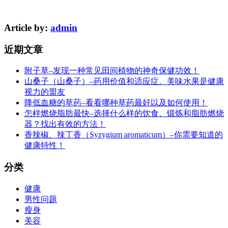
Article by:
admin
近期文章
附子草–发现一种常见田间植物的神奇保健功效！
山桑子（山桑子）–药用价值和适应症。美味水果是健康
视力的盟友
降低血糖的草药–看看哪种草药最好以及如何使用！
怎样燃烧脂肪最快–选择什么样的饮食、锻炼和脂肪燃烧
器？找出有效的方法！
香辣椒、辣丁香（Syzygium aromaticum）–你需要知道的
健康特性！
分类
健康
男性问题
瘦身
美容