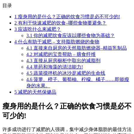
目录
1
瘦身用的是什么？正确的饮食习惯是必不可少的!
2
有利于快速减肥的饮食–哪些食物要避免？
3
应该吃什么来减肥？
3.1
你的减肥饮食应该以哪些食物为基础？
4
什么有助于减肥 – 支持脂肪燃烧的食物
4.1
直接来自厨房的天然脂肪燃烧器–精益乳制品
4.2
对减肥的宝贵帮助 – 膳食纤维
4.3
直接从厨房橱柜中取出的减脂剂
4.4
草药和海藻的清洁能力!
4.5
蔬菜搅拌机的冰沙是减肥的生命线
4.6
菠萝、橙子、葡萄柚、柠檬、橘子……即能瘦
身的水果。
5
减肥的天然保健品
瘦身用的是什么？正确的饮食习惯是必不
可少的!
许多成功进行了减肥的人强调，集中减少身体脂肪的最佳方法