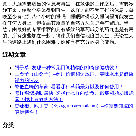
竟，大脑需要适当的休息与再生。在紧张的工作之后，需要冷
静下来，使整个身体得到再生，这样才能不受干扰的休息，每
晚至少有七到八个小时的睡眠。睡眠障碍或入睡问题可能发生
在任何人身上，但提高其质量的自然方法总是会有帮助。当
然，由最好的专家推荐的具有成效的草药成分的药丸也是有用
的。所有这些加在一起，将使我们自信地度过人生，无论在人
生的道路上遇到什么困难，始终享有充分的身心健康。
近期文章
附子草–发现一种常见田间植物的神奇保健功效！
山桑子（山桑子）–药用价值和适应症。美味水果是健康
视力的盟友
降低血糖的草药–看看哪种草药最好以及如何使用！
怎样燃烧脂肪最快–选择什么样的饮食、锻炼和脂肪燃烧
器？找出有效的方法！
香辣椒、辣丁香（Syzygium aromaticum）–你需要知道的
健康特性！
分类