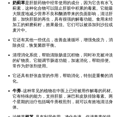
奶蓟草
是肝脏药物中经常使用的成分，因为它含有水飞
蓟素，这种化合物可以阻止肝脏中积累的毒素。它能最
大限度地减少营养不良和酗酒带来的负面影响，清洁肝
脏，加快肝脏的再生，具有很强的解毒功能。食用未经
加工的鲜磨蓟籽，效果最佳。它们可以被添加到沙拉或
麦片中。
它还有其他一些优点，改善血液循环，增强免疫力，消
除炎症，恢复菌群平衡。
清理消化系统，帮助清除肠道沉积物，同时补充被冲淡
的矿物质。它能调节肠道功能，加速消化，帮助排便。
常作为舒张剂使用。
它还具有舒张血管的作用，帮助消化，特别是重餐的消
化。
牛蒡
–这种常见的植物在中医上已经被用作解毒的药材。
它有特殊的能力，支持肝脏，淋巴和皮肤排除毒素。两
个星期的治疗包括喝牛蒡根煎剂，就可以有效地清洁身
体。
沙棘草
根茎
–具有利尿作用，净化血液，促进毒素的排