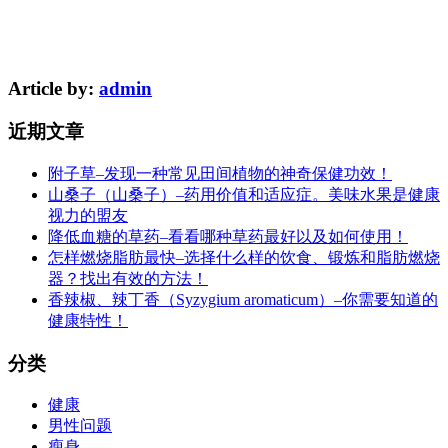
Article by:
admin
近期文章
附子草–发现一种常见田间植物的神奇保健功效！
山桑子（山桑子）–药用价值和适应症。美味水果是健康
视力的盟友
降低血糖的草药–看看哪种草药最好以及如何使用！
怎样燃烧脂肪最快–选择什么样的饮食、锻炼和脂肪燃烧
器？找出有效的方法！
香辣椒、辣丁香（Syzygium aromaticum）–你需要知道的
健康特性！
分类
健康
男性问题
瘦身