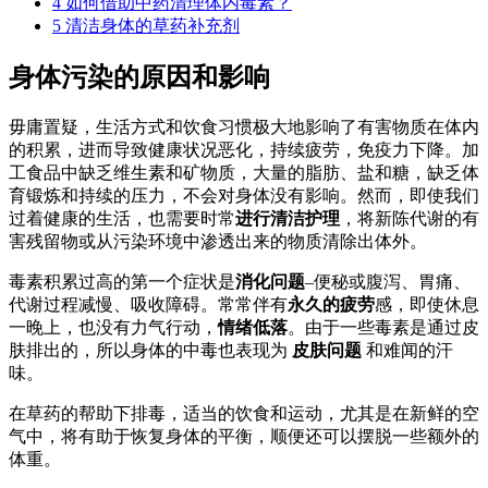
4
如何借助中药清理体内毒素？
5
清洁身体的草药补充剂
身体污染的原因和影响
毋庸置疑，生活方式和饮食习惯极大地影响了有害物质在体内
的积累，进而导致健康状况恶化，持续疲劳，免疫力下降。加
工食品中缺乏维生素和矿物质，大量的脂肪、盐和糖，缺乏体
育锻炼和持续的压力，不会对身体没有影响。然而，即使我们
过着健康的生活，也需要时常
进行清洁护理
，将新陈代谢的有
害残留物或从污染环境中渗透出来的物质清除出体外。
毒素积累过高的第一个症状是
消化问题
–便秘或腹泻、胃痛、
代谢过程减慢、吸收障碍。常常伴有
永久的疲劳
感，即使休息
一晚上，也没有力气行动，
情绪低落
。由于一些毒素是通过皮
肤排出的，所以身体的中毒也表现为
皮肤问题
和难闻的汗
味。
在草药的帮助下排毒，适当的饮食和运动，尤其是在新鲜的空
气中，将有助于恢复身体的平衡，顺便还可以摆脱一些额外的
体重。