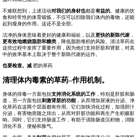
不难联想到，上述活动
对我们的身材也
都是
有益的
。健康的饮
食和经常性的体育锻炼，不仅可以扫除我们体内的毒物，还能
起到瘦身的作用。这还不是全部。
洁净的身体意味着更好的健康和福祉，以及
更快的新陈代谢
，
更有效地燃烧脂肪和糖类
，降低脂肪堆积的风险。清洁草药在
这些过程中发挥了重要作用，因为他们支持肝脏和肾脏，对其
中的效率基本上取决于整个新陈代谢的运作。
也要检查。减
肥的草药
清理体内毒素的草药–作用机制。
身体的排毒一方面包括
支持消化系统的工作
，特别是肝脏和肠
道，另一方面包括
刺激肾脏的功能
，从而增加尿液的分泌。净
化草药在这两个层面都有作用。它们加快消化过程，加强胆汁
分泌，有害物质随之排出，从而对肝脏功能和再生产生积极影
响。同时，它们支持肠道工作，有助于清除肠道沉积物，消除
消化不良、便秘和胀气。