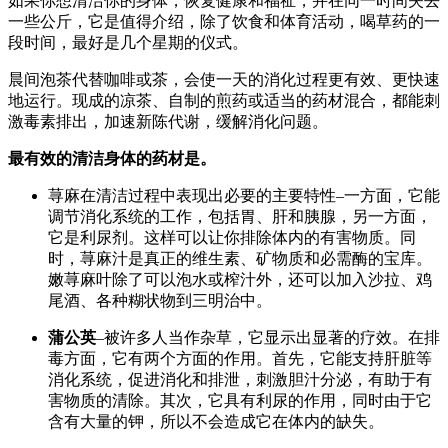
如果你想清洁你的身体，恢复健康和福祉，并在同一时间失去
一些公斤，它是值得介绍，除了饮食和体育活动，喝草药的一
段时间，最好是几个星期的仪式。
晨间泡茶代替咖啡或茶，会使一天的消化过程更有效、更快速
地运行。现成的凉茶、自制的煎药或适当的药材混合，都能刺
激毒素排出，加速新陈代谢，缓解消化问题。
最有效的清洁身体的药材是。
荨麻在清洁过程中表现出必要的主要特性–一方面，它能
调节消化系统的工作，包括胃、肝和胰腺，另一方面，
它是利尿剂。这样可以让你排除体内的有害物质。同
时，荨麻汁是真正的维生素、矿物质和必需酶的宝库。
嫩荨麻叶除了可以泡水或榨汁外，还可以加入沙拉、鸡
尾酒、各种糊状物到三明治中。
蒲公英
–被许多人当作杂草，它显示出显著的疗效。在排
毒方面，它有两个方面的作用。首先，它能支持肝脏等
消化系统，促进消化和排泄，刺激胆汁分泌，有助于有
害物质的清除。其次，它具有利尿的作用，同时由于它
含有大量的钾，所以不会造成它在体内的缺失。