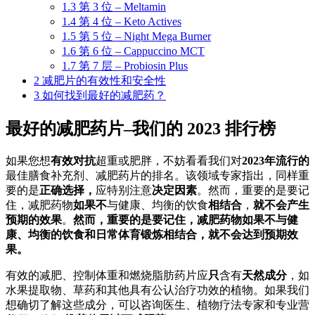
1.3
第 3 位 – Meltamin
1.4
第 4 位 – Keto Actives
1.5
第 5 位 – Night Mega Burner
1.6
第 6 位 – Cappuccino MCT
1.7
第 7 层 – Probiosin Plus
2
减肥片的有效性和安全性
3
如何找到最好的减肥药？
最好的减肥药片–我们的 2023 排行榜
如果您想
有效对抗
超重或肥胖，不妨看看我们对
2023年流行的
最佳膳食补充剂、减肥药片的排名。该领域专家指出，同样重
要的是
正确选择，
应特别注意
决定因素
。然而，重要的是要记
住，减肥药物
如果不
与健康、均衡的饮食
相结合
，
就不会产生
预期的效果
。
然而，重要的是要记住，减肥药物如果不与健
康、均衡的饮食和日常体育锻炼相结合，就不会达到预期效
果。
有效的减肥、控制体重和燃烧脂肪药片应
只
含有
天然成分
，如
水果提取物、草药和其他具有公认治疗功效的植物。如果我们
想确切了解这些成分，可以咨询医生、植物疗法专家和专业营