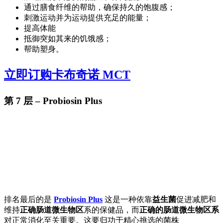
通过膳食纤维的帮助，确保持久的饱腹感；
刺激运动并为运动提供充足的能量；
提高体能
抵御突如其来的饥饿感；
帮助塑身。
立即订购卡布奇诺 MCT
第 7 层 – Probiosin Plus
排名最后的是
Probiosin Plus
这是一种依靠
益生菌
促进减肥和
维持
正确肠道微生物区
系的保健品，而
正确的肠道微生物区系
对正常消化至关重要。这要归功于精心挑选的菌株