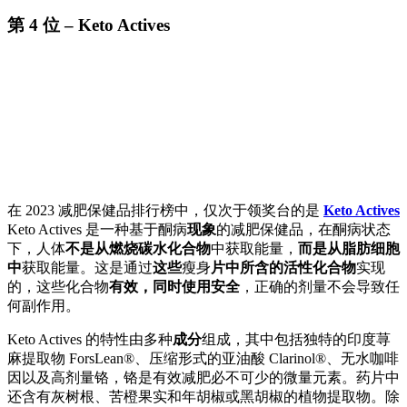
第 4 位 – Keto Actives
在 2023 减肥保健品排行榜中，仅次于领奖台的是
Keto Actives
Keto Actives 是一种基于酮病
现象
的减肥保健品，在酮病状态
下，人体
不是从燃烧碳水化合物
中获取能量，
而是从脂肪细胞
中
获取能量。这是通过
这些
瘦身
片中所含的活性化合物
实现
的，这些化合物
有效，同时使用安全
，正确的剂量不会导致任
何副作用。
Keto Actives 的特性由多种
成分
组成，其中包括独特的印度荨
麻提取物 ForsLean®、压缩形式的亚油酸 Clarinol®、无水咖啡
因以及高剂量铬，铬是有效减肥必不可少的微量元素。药片中
还含有灰树根、苦橙果实和年胡椒或黑胡椒的植物提取物。除