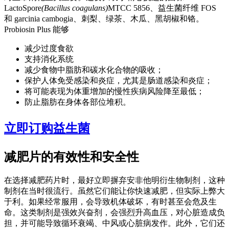
LactoSpore
(Bacillus coagulans)
MTCC 5856、益生菌纤维 FOS
和 garcinia cambogia、刺梨、绿茶、木瓜、黑胡椒和铬。
Probiosin Plus 能够
减少过度食欲
支持消化系统
减少食物中脂肪和碳水化合物的吸收；
保护人体免受感染和炎症，尤其是肠道感染和炎症；
将可能表现为体重增加的慢性疾病风险降至最低；
防止脂肪在身体各部位堆积。
立即订购益生菌
减肥片的有效性和安全性
在选择减肥药片时，最好立即摒弃安非他明衍生物制剂，这种
制剂在当时很流行。虽然它们能让你快速减肥，但实际上弊大
于利。如果经常服用，会导致机体破坏，有时甚至会危及生
命。这类制剂是强效兴奋剂，会强烈升高血压，对心脏造成负
担，并可能导致循环衰竭、中风或心脏病发作。此外，它们还