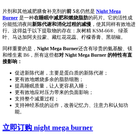
片剂和其他减肥膳食补充剂的
前 5
名仍然是
Night Mega
Burner
是一种
在睡眠中减肥和燃烧脂肪
的药片。它的活性成
分能抵消夜间
新陈代谢和消化过程的减慢
，使其同样有效地进
行。这得益于以下提取物的存在：灰树精 KSM-66®、绿茶
叶、马达加阿夫拉蒙、藏红花花蕊、柠檬香膏、黑胡椒。
同样重要的是，
Night Mega Burner
还含有珍贵的氨基酸、镁
和维生素 B6，所有这些都
对 Night Mega Burner 的特性有直
接影响：
促进新陈代谢，主要是蛋白质的新陈代谢；
更有效地燃烧多余的脂肪细胞；
提高睡眠质量，让人更容易入睡；
更有效地应对压力带来的负面影响；
支持整个减重过程；
支持神经系统的运作，改善记忆力、注意力和认知功
能。
立即订购 night mega burner