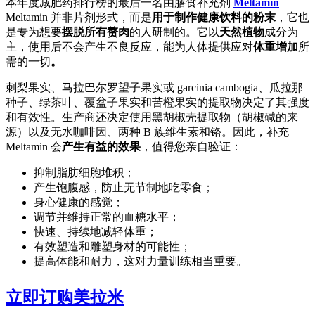
本年度减肥药排行榜的最后一名由膳食补充剂
Meltamin
Meltamin 并非片剂形式，而是
用于制作健康饮料的粉末
，它也
是专为想要
摆脱所有赘肉
的人研制的。它以
天然植物
成分为
主，使用后不会产生不良反应，能为人体提供应对
体重增加
所
需的一切
。
刺梨果实、马拉巴尔罗望子果实或 garcinia cambogia、瓜拉那
种子、绿茶叶、覆盆子果实和苦橙果实的提取物决定了其强度
和有效性。生产商还决定使用黑胡椒壳提取物（胡椒碱的来
源）以及无水咖啡因、两种 B 族维生素和铬。因此，补充
Meltamin 会
产生有益的效果
，值得您亲自验证：
抑制脂肪细胞堆积；
产生饱腹感，防止无节制地吃零食；
身心健康的感觉；
调节并维持正常的血糖水平；
快速、持续地减轻体重；
有效塑造和雕塑身材的可能性；
提高体能和耐力，这对力量训练相当重要。
立即订购美拉米