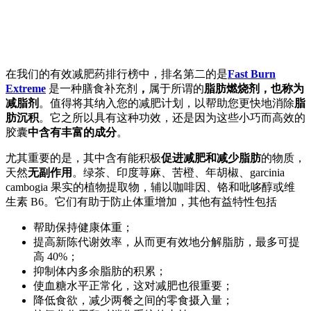
在我们的有效减肥药排行榜中，排名第二的是
Fast Burn
Extreme
是一种膳食补充剂
，
属于所谓的
脂肪燃烧剂，也称为
减脂剂
。值得将其纳入您的减肥计划，以帮助您更快地消除
脂
肪沉积
。它之所以具有这种功效，还是因为这些小巧而高效的
胶囊
中含有丰富的成分
。
尤其重要的是，其中含有能积极
促进减肥和减少脂肪
的物质，
天然
无副作用
。绿茶、印度荨麻、苦橙、年胡椒、garcinia
cambogia 果实的植物提取物，辅以咖啡因、铬和吡哆醇或维
生素 B6。它们有助于防止体重增加，其他有益特性包括
帮助保持健康体重；
提高新陈代谢效率，从而更有效地分解脂肪，最多可提
高 40%；
抑制体内多余脂肪的积累；
使血糖水平正常化，这对减肥也很重要；
降低食欲，减少两餐之间的零食摄入量；