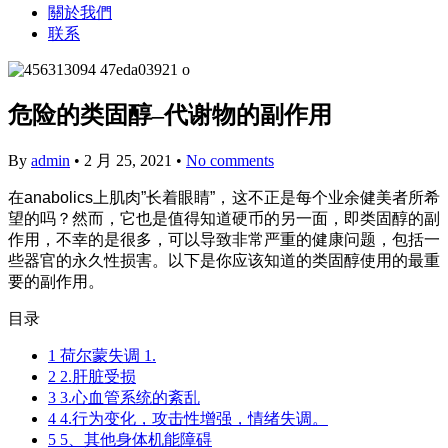
關於我們
联系
危险的类固醇–代谢物的副作用
By
admin
•
2 月 25, 2021
•
No comments
在anabolics上肌肉”长着眼睛”，这不正是每个业余健美者所希
望的吗？然而，它也是值得知道硬币的另一面，即类固醇的副
作用，不幸的是很多，可以导致非常严重的健康问题，包括一
些器官的永久性损害。以下是你应该知道的类固醇使用的最重
要的副作用。
目录
1
荷尔蒙失调 1.
2
2.肝脏受损
3
3.心血管系统的紊乱
4
4.行为变化，攻击性增强，情绪失调。
5
5、其他身体机能障碍