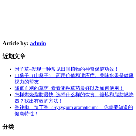
Article by:
admin
近期文章
附子草–发现一种常见田间植物的神奇保健功效！
山桑子（山桑子）–药用价值和适应症。美味水果是健康
视力的盟友
降低血糖的草药–看看哪种草药最好以及如何使用！
怎样燃烧脂肪最快–选择什么样的饮食、锻炼和脂肪燃烧
器？找出有效的方法！
香辣椒、辣丁香（Syzygium aromaticum）–你需要知道的
健康特性！
分类