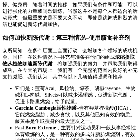
操、健身房，随着时间的推移，如果我们有条件和可能，可以
进行强化的力量或间歇训练。当然这并不是每个人都适合的活
动形式，但最重要的是不要太久不动，即使是跳舞或剧烈的清
洁也能促进新陈代谢加快。
如何加快新陈代谢：第三种情况–使用膳食补充剂
众所周知，在多个层面上全面行动，会增加各个领域的成功机
会。同样，在这种情况下–补充与准备在他们的组成
浓缩提取
物从植物加速新陈代谢
，将加强我们的努力，并帮助我们取得
成功。在今天的市场上，我们有一个完整的范围内良好的补充
支持减肥。我们认为，其中有以下几项值得强调和推荐：
它们是：蓝莓Acai、瓜拉纳、绿茶、胡椒cayenne、生物
碱和L-肉碱。Silvets可以减少渴望感，促进新陈代谢，
促进卡路里燃烧，给予能量。
Garcinia Cambogia活性物质
–含有羟基柠檬酸(HCA)，
它能燃烧脂肪，减少食欲，以及其他已知有效的物质。
藤黄果是争取瘦身的最大盟友之一。
Fast Burn Extreme
，主要针对运动员和一般从事经常性
体育锻炼的人，是一种有效的多成分脂肪燃烧剂，有效