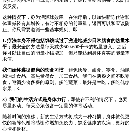
会把过去的治疗当成暂时的东西，开始过度积累储备，以防情
况反复。
这种情况下，称为溜溜球效应，在治疗后，以加快新陈代谢和
体重减轻有其增长，有时不相称的前重量，返回可以和应该防
止。你只需要遵循一些基本规则。即：
1. 疗法本身不得包括饥饿或过于激进地减少日常膳食的热量水
平；最
安全的方法是每天减少500-600千卡的热量摄入。之后
你可以让自己的能量小幅增加，但只能达到身体真实的能量需
求值。
我们始终遵循健康的饮食习惯
，避免快餐、甜食、零食、油腻
和油炸食品、高热量餐食、加工食品。我们在两餐之间不吃零
食，遵循少食多餐的原则。多吃蔬菜，最好是生吃，多吃低糖
水果；3.
3）我们的生活方式是身体力行
，即使在不利的情况下，也要
尽量多动。每天必须包含一定量的体育活动。
随着时间的推移，新的生活方式将成为一种习惯，身体敦促更
快的新陈代谢将感谢你增加免疫力，缺乏健康的疾病，更好的
心情和身材。