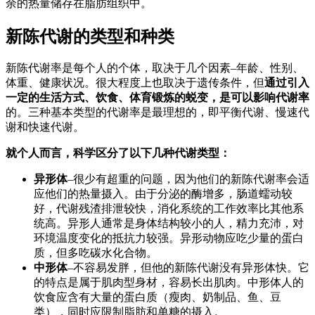
余的热量储存在脂肪组织中。
新陈代谢的类型和种类
新陈代谢率是每个人的个体，取决于几个因素–年龄、性别、
体重、健康状况。很大程度上也取决于遗传条件，但
通过引入
一定的生活方式、饮食、体育锻炼的蜕变，是可以影响代谢率
的。三种基本类型的代谢率是最理想的，即平衡代谢、慢速代
谢和快速代谢。
就个人而言，科学区分了以下几种代谢类型：
异形体
–很少有超重的问题，因为他们的新陈代谢率会适
应他们的热量摄入。由于分泌的酶增多，肠道蠕动较
好，代谢残渣排泄较快，消化系统的工作效率比其他系
统高。异形人通常是身体结构较小的人，精力充沛，对
环境温度变化的抵抗力较强。异形动物应吃少量的蛋白
质，但多吃碳水化合物。
中形体
–不容易发胖，但他的新陈代谢没有异形体快。它
的特点是属于肌肉型身材，容易长出肌肉。中形体人的
饮食应含有大量的蛋白质（瘦肉、奶制品、鱼、豆
类），同时应限制脂肪和单糖的摄入。