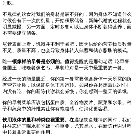
时吃。
不规律的饮食对我们的身材是最不好的，因为身体不知道什么
时候会有下一次的剂量，开始积累储备，新陈代谢的过程就会
明显减慢。另一方面，定时多餐可以让身体不断获得营养，而
不需要建立储备。
尽管表面上看，饥饿并不利于减肥，因为供给的营养物质数量
不足、质量不高，也会导致身体转入储蓄和储存脂肪的模式。
吃一顿像样的早餐是必须的。值
得提醒的是那句老话–吃早餐
像国王，吃晚餐像乞丐。早餐绝对是一天中最重要的一餐。
经过一夜的能量匮乏，你的第一餐需要包含身体一天所需的所
有营养物质，以保证身体正常运转。如果你在起床后1-2小时
内没有吃，你的新陈代谢就会减慢，你会感到一整天的饥饿。
你的早餐菜单应该包括蛋白质、全谷物麦片、蔬菜和水果。种
子和蔬菜中的纤维素让你有饱腹感，使消化更容易。
饮用液体的量和种类也很重要。在
遵循饮食规律的同时，我们
往往忘记了喝水和吃饭一样重要，尤其是水，在新陈代谢过程
中起着非常重要的作用。