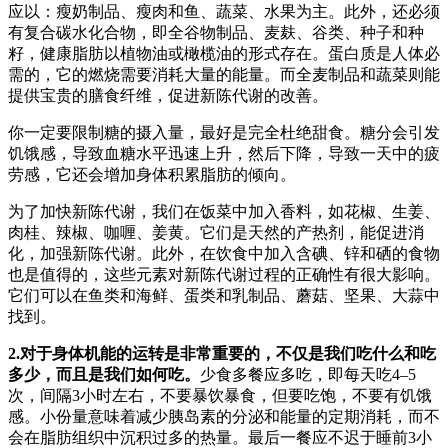
应以：瘦奶制品、瘦肉和鱼、蔬菜、水果为主。此外，还必须
有复合碳水化合物，即全谷物制品、麦麸、谷类、种子和种
籽，健康脂肪以植物油或橄榄油的形式存在。蛋白质是人体必
需的，它的燃烧需要消耗大量的能量。而全麦制品和蔬菜则能
提供宝贵的膳食纤维，促进新陈代谢的改善。
你一定要限制糖的摄入量，最好是完全杜绝甜食。糖分会引发
饥饿感，导致血糖水平迅速上升，然后下降，导致一天中的疲
劳感，它还会增加身体积累脂肪的倾向。
为了加快新陈代谢，我们在饭菜中加入香料，如花椒、生姜、
肉桂、辣椒、咖喱、姜黄。它们是天然的产热剂，能促进消
化，加强新陈代谢。此外，在饮食中加入含碘、锌和硒的食物
也是值得的，这些元素对新陈代谢过程的正确性有很大影响。
它们可以在鱼类和海鲜、蛋类和乳制品、蘑菇、坚果、大蒜中
找到。
2.对于身体机能的运转是非常重要的，不仅是我们吃什么和吃
多少，而且是我们如何吃。
少食多餐应多吃，即每天吃4–5
次，间隔3小时左右，不要暴饮暴食，但要吃饱，不要有饥饿
感。小份量意味着减少胰岛素的分泌和能量的定期消耗，而不
会在脂肪组织中沉积过多的热量。最后一餐应不迟于睡前3小