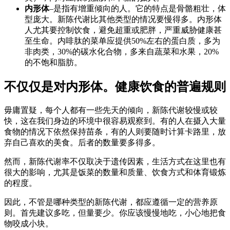
内形体
–是指有增重倾向的人。它的特点是骨骼粗壮，体
型庞大。新陈代谢比其他类型的情况要慢得多。内形体
人尤其要控制饮食，避免超重或肥胖，严重威胁健康甚
至生命。内啡肽的菜单应提供50%左右的蛋白质，多为
非肉类，30%的碳水化合物，多来自蔬菜和水果，20%
的不饱和脂肪。
不仅仅是对内形体。健康饮食的普遍规则
毋庸置疑，每个人都有一些先天的倾向，新陈代谢较慢或较
快，这在我们身边的环境中很容易观察到。有的人在摄入大量
食物的情况下依然保持苗条，有的人则要随时计算卡路里，放
弃自己喜欢的美食。后者的数量要多得多。
然而，新陈代谢率不仅取决于遗传因素，生活方式在这里也有
很大的影响，尤其是饭菜的数量和质量、饮食方式和体育锻炼
的程度。
因此，不管是哪种类型的新陈代谢，都应遵循一定的营养原
则。首先建议多吃，但量要少。你应该慢慢地吃，小心地把食
物咬成小块。