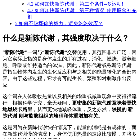
4.2
如何加快新陈代谢：第二个条件–多运动!
4.3
如何加快新陈代谢：第三种情况–使用膳食补充
剂
5
如何不破坏你的努力，避免悠悠效应？
什么是新陈代谢，其强度取决于什么？
“新陈代谢”
一词与
“新陈代谢”
交替使用，其范围非常广泛，因
为它实际上指的是身体发生的所有过程，消化、燃烧、滋养细
胞、呼吸或维持适当的体温。因此，新陈代谢或称新陈代谢，
是指生物体内发生的生化反应和与之相关的能量转化的全部内
容。由于这些过程，它才有可能生长、繁殖和对刺激作出反
应。
这个词在人体吸收热量以及相关的增重或减重现象中变得很流
行。根据科学研究，毫无疑问，
更密集的新陈代谢意味着更快
地燃烧卡路里
，从而更快地减轻体重，反之亦然，
较慢的
新
陈代谢
则与脂肪组织的堆积和体重增加有关
。
这是因为在新陈代谢快的情况下，能量的消耗是有规律的，而
在新陈代谢慢的情况下，身体使用热量的速度比较慢，并将多