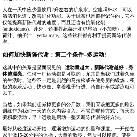
人在一天中应少量饮用2升左右的矿泉水。空腹喝杯水，可以
清洁消化道，改善消化功能。关于绿茶也是值得记住的，它不
仅能提高新陈代谢的速度，而且还含有抗氧化剂
(antioxidants)。此外，还推荐蔬菜汁和鸡尾酒（不加糖）、薄
荷汁、柚子汁、yerba mate。这些饮料都有利于提高新陈代谢
率。
如何加快新陈代谢：第二个条件–多运动!
这其中的关系是显而易见的–
运动量越大，新陈代谢越好，身
体越漂亮
。任何一种运动都是可取的，尤其是当我们过着久坐
的生活时。这些不一定是剧烈的马拉松或在健身房的锻炼，积
极的娱乐活动，快步走、拿着棍子行进、骑自行车或游泳就可
以了。
当然，如果我们想减掉更多的公斤数，我们应该把更多的剧烈
训练作为我们一天的永久内容引入。不管是哪种方式，每天都
要积极活动，早上运动是启动一整天新陈代谢的好方法。
最好从轻度运动开始，逐渐增加运动的剂量和强度。一开始在
家里做15-20分钟的体操，大量的散步，然后可以慢跑、健身