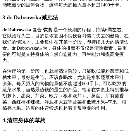
能吃最少的固体食物，这样每天的摄入量不超过1400千卡。
3 dr Dabrowska减肥法
dr Dabrowska
复合
饮食
是一个长期的疗程，持续6周左右。
它以治疗为主，目的是恢复因不良饮食习惯而失去的健康。在
我们的情况下，主要集中在其第一阶段，即持续几天的清洁饮
食。dr Dabrowska认为，身体的排毒不仅仅是清除毒素，最重
要的可能是支持身体的自然自愈能力、再生能力和提高免疫
力。
在治疗的第一阶段，也就是清洁阶段，只能吃低淀粉蔬菜和低
糖水果，最好是生吃。应该多喝水，尤其是水和蔬菜水果汁、
凉茶。每天摄入的食物能量值不能超过600千卡。可以吃熟的
蔬菜水果，当然最值钱的是生的产品。笔者在饮食上特别推荐
胡萝卜、甜菜、芹菜、欧芹（根和欧芹）、莴苣、所有芸香
菜、西红柿和辣椒、洋葱和大蒜等蔬菜和低糖水果–苹果、柑
橘类水果。适度的体育锻炼也起着非常重要的作用。
4.清洁身体的草药