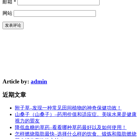
邮箱
*
网站
Article by:
admin
近期文章
附子草–发现一种常见田间植物的神奇保健功效！
山桑子（山桑子）–药用价值和适应症。美味水果是健康
视力的盟友
降低血糖的草药–看看哪种草药最好以及如何使用！
怎样燃烧脂肪最快–选择什么样的饮食、锻炼和脂肪燃烧