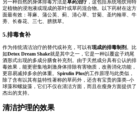
另一种自然的身体排毒方法是
草药治疗
，这包括系统地饮用特
定植物的浸泡液或现成的茶叶或草药混合物。以下药材在这方
面最有效：荨麻、蒲公英、蓟、清心草、甘菊、圣约翰草、牛
蒡、长春花、三七、膀胱草。
5.排毒食补
作为传统清洁治疗的替代或补充，可以有
现成的排毒制剂
。比
如
Detox Dream Shake
就是其中之一，它是一种以覆盆子鸡尾
酒形式出现的多成分膳食补充剂。由于天然成分具有公认的排
毒效果，能更密集地刺激身体排除有害物质，改善消化功能，
更容易减掉多余的体重。
Spirulin Plus
的工作原理与此类似，
除了含有以其有益特性著称的草药外，还含有宝贵的藻类–小
球藻和螺旋藻，它们不仅在清洁方面，而且在瘦身方面提供了
杰出的支持。
清洁护理的效果