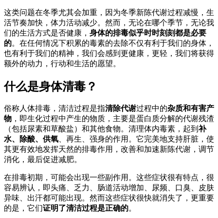
这类问题在冬季尤其会加重，因为冬季新陈代谢过程减慢，生
活节奏加快，体力活动减少。然而，无论在哪个季节，无论我
们的生活方式是否健康，
身体的排毒似乎时时刻刻都是必要
的
。在任何情况下积累的毒素的去除不仅有利于我们的身体，
也有利于我们的精神，我们会感到更健康，更轻，我们将获得
额外的动力，行动和生活的愿望。
什么是身体清毒？
俗称人体排毒，清洁过程是指
清除代谢
过程中的
杂质和有害产
物
，即生化过程中产生的物质，主要是蛋白质分解的代谢残渣
（包括尿素和草酸盐）和其他食物。清理体内毒素，起到
补
水、除酸、供氧
、再生、强身的作用。它完美地支持肝脏，使
其更有效地发挥天然的排毒作用，改善和加速新陈代谢，调节
消化，最后促进减肥。
在排毒初期，可能会出现一些副作用。这些症状很有特点，很
容易辨认，即头痛、乏力、肠道活动增加、尿频、口臭、皮肤
异味、出汗都可能出现。然而这些症状很快就消失了，更重要
的是，它们
证明了清洁过程是正确的
。