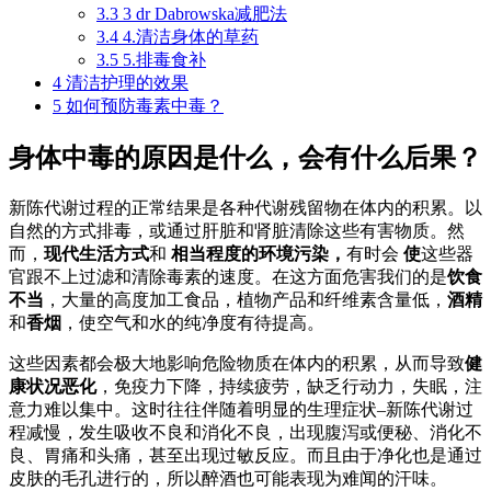
3.3
3 dr Dabrowska减肥法
3.4
4.清洁身体的草药
3.5
5.排毒食补
4
清洁护理的效果
5
如何预防毒素中毒？
身体中毒的原因是什么，会有什么后果？
新陈代谢过程的正常结果是各种代谢残留物在体内的积累。以
自然的方式排毒，或通过肝脏和肾脏清除这些有害物质。然
而，
现代生活方式
和
相当程度的环境污染，
有时会
使
这些器
官跟不上过滤和清除毒素的速度。在这方面危害我们的是
饮食
不当
，大量的高度加工食品，植物产品和纤维素含量低，
酒精
和
香烟
，使空气和水的纯净度有待提高。
这些因素都会极大地影响危险物质在体内的积累，从而导致
健
康状况恶化
，免疫力下降，持续疲劳，缺乏行动力，失眠，注
意力难以集中。这时往往伴随着明显的生理症状–新陈代谢过
程减慢，发生吸收不良和消化不良，出现腹泻或便秘、消化不
良、胃痛和头痛，甚至出现过敏反应。而且由于净化也是通过
皮肤的毛孔进行的，所以醉酒也可能表现为难闻的汗味。