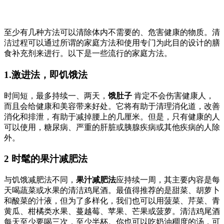
至少有几种方法可以清除体内不需要的、危害健康的物质。清
洁过程可以通过所谓的家庭方法和使用专门为此目的设计的膳
食补充剂来进行。以下是一些流行的家庭方法。
1.激进法，即饥饿法
时间短，最多持续一、两天，
饿肚子
肯定不会伤害健康人，
而且会给健康和美容带来好处。它将有助于清理消化道，改善
消化和排泄，有助于减掉腰上的几厘米。但是，只有健康的人
可以使用，糖尿病、严重的肝脏或胰腺疾病或其他疾病的人除
外。
2 时髦的果汁减肥法
与饥饿减肥法不同，
果汁减肥法
应持续一周，其主要内容是每
天喝蔬菜或水果的清洁鸡尾酒。最值得推荐的是甜菜、胡萝卜
和酸菜的汁液，但为了多样化，我们也可以用菠菜、芹菜、青
黄瓜、柑橘类水果、蔓越莓、苹果、芒果或菠萝。清洁鸡尾酒
每天至少要喝三次，至少半杯。你也可以吃奶油稠度的汤，可