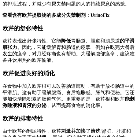
的排泄过程，并减少有尿失禁问题的人的持续尿意的感觉。
查看含有欧芹提取物的多成分失禁制剂：UrinoFix
欧芹的舒张特性
欧芹表现出舒张特性。它能
降低
胃肠道、胆道和泌尿道
的平滑
肌张力
。因此，它能缓解胃和肠道的痉挛，例如在吃完大餐后
发生的痉挛，对月经疼痛也有帮助。为缓解腹部痉挛，建议准
备并饮用热的欧芹输液。
欧芹促进良好的消化
在食物中加入欧芹根可以改善肠道蠕动，有助于放松肠道中的
平滑肌。这有助于缓解腹痛、食后饱胀感、胀气和便秘。它还
能加快清除积累的肠道气体。更重要的是，欧芹根和欧芹
能刺
激唾液和胃液的分泌
，从而提高食物的消化率。
欧芹的排毒特性
由于欧芹的利尿特性，欧芹
刺激并加快了清洗
肾脏、肝脏和