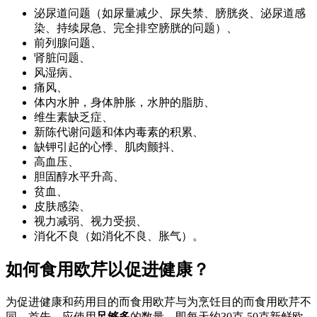
泌尿道问题（如尿量减少、尿失禁、膀胱炎、泌尿道感
染、持续尿急、完全排空膀胱的问题）、
前列腺问题、
肾脏问题、
风湿病、
痛风、
体内水肿，身体肿胀，水肿的脂肪、
维生素缺乏症、
新陈代谢问题和体内毒素的积累、
缺钾引起的心悸、肌肉颤抖、
高血压、
胆固醇水平升高、
贫血、
皮肤感染、
视力减弱、视力受损、
消化不良（如消化不良、胀气）。
如何食用欧芹以促进健康？
为促进健康和药用目的而食用欧芹与为烹饪目的而食用欧芹不
同。首先，应使用
足够多
的数量，即每天约30克-50克新鲜欧