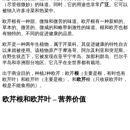
（尽管很微妙）的味道。同时，它的用途也非常
广泛
。它可以
被纳入许多冷菜和热菜中。
欧芹根有一种甜、微辣和微苦的味道。欧芹根有一种新鲜的、
草本的、微苦的、微咸的和略带刺激性的味道。根和欧芹也都
有独特的、不同的促进健康的品质。
欧芹是一种两年生植物，属于芹菜科。其促进健康的特性自古
以来就被使用。该植物原产于摩洛哥、阿尔及利亚和突尼斯。
在野生状态下，它被发现在亚平宁半岛、加那利群岛、巴尔干
半岛和非洲部分地区。它几乎在全世界都有栽培。
出于商业目的，种植2种欧芹：欧芹
根
（主要是根，有时也有
欧芹叶）和欧芹叶（主要是根）。和
欧芹
根（只收获欧芹叶，
根是不能食用的）。
欧芹根和欧芹叶 – 营养价值