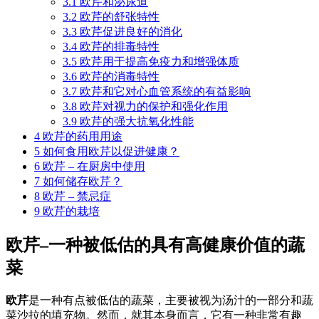
3.1
欧芹和泌尿道
3.2
欧芹的舒张特性
3.3
欧芹促进良好的消化
3.4
欧芹的排毒特性
3.5
欧芹用于提高免疫力和增强体质
3.6
欧芹的消毒特性
3.7
欧芹和它对心血管系统的有益影响
3.8
欧芹对视力的保护和强化作用
3.9
欧芹的强大抗氧化性能
4
欧芹的药用用途
5
如何食用欧芹以促进健康？
6
欧芹 – 在厨房中使用
7
如何储存欧芹？
8
欧芹 – 禁忌症
9
欧芹的栽培
欧芹–一种被低估的具有高健康价值的蔬
菜
欧芹
是一种有点被低估的蔬菜，主要被视为汤汁的一部分和蔬
菜沙拉的填充物。然而，就其本身而言，它有一种非常有趣