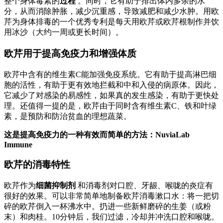
整个身体毒素的
过程
。同时，它有助于排出体内多余的水
分，从而消除肿胀，减少沉重感，导致减肥和减少水肿。用欧
芹为身体排毒的一个优秀专利是每天用欧芹或欧芹根制作并饮
用冰沙（大约一周或更长时间）。
欧芹用于提高免疫力和增强体质
欧芹中含有的维生素C能加强免疫系统。它有助于提高淋巴细
胞的活性，有助于更有效地拦截和中和入侵的病原体。因此，
它减少了对感染的易感性，如果真的发生感染，有助于更快处
理。还值得一提的是，欧芹由于同时含有维生素C、铁和叶绿
素，是预防和防治贫血的理想蔬菜。
这是提高免疫力的一种有效而简单的方法：NuviaLab
Immune
欧芹的消毒特性
欧芹作为
细菌抑制剂
和消毒剂对口腔、牙龈、喉咙的炎症有
很好的效果。可以非常简单地制备欧芹消毒漱口水：将一把切
碎的欧芹倒入一杯沸水中。扔进一些新鲜磨碎的生姜（或粉
末）和肉桂。10分钟后，我们过滤，冷却并冲洗口腔和喉咙。