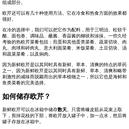
组成部分。
欧芹还可以有几十种使用方法。它在冷食和热食方面的效果都
很好。
在冷的选择中，我们可以把它作为配料，用于三明治、松软干
酪、面包卷、调味品、蘸酱、香蒜酱的糊状和涂抹。一些久经
考验的热欧芹菜肴包括：煎蛋和其他蛋类菜肴、蔬菜切块、肉
丸、肉球和碎肉丸、意大利面菜肴、米饭菜肴、土豆切块、汤
和蔬菜菜肴，以及焖肉。
因为新鲜欧芹是以其同时具有新鲜、草本、清爽的特点的草药
之一。因为新鲜欧芹是以其同时具有新鲜、草本、清爽和略带
刺激性的咸味而脱颖而出的草本植物之一，所以它也是海鲜和
鱼类菜肴的完美选择。
如何储存欧芹？
新鲜欧芹可以在冰箱中储存
数天
。只需将橡皮筋从花束上取
下，剪掉花枝的下部，将欧芹放入罐子中，加一点水，然后将
罐子存放在冰箱中。