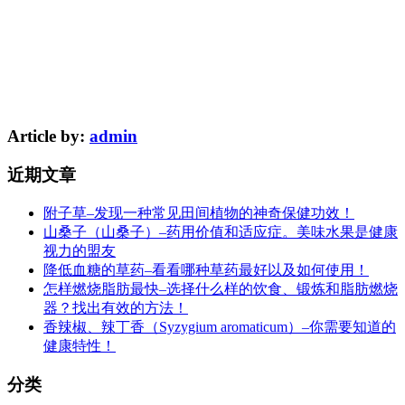
Article by:
admin
近期文章
附子草–发现一种常见田间植物的神奇保健功效！
山桑子（山桑子）–药用价值和适应症。美味水果是健康
视力的盟友
降低血糖的草药–看看哪种草药最好以及如何使用！
怎样燃烧脂肪最快–选择什么样的饮食、锻炼和脂肪燃烧
器？找出有效的方法！
香辣椒、辣丁香（Syzygium aromaticum）–你需要知道的
健康特性！
分类