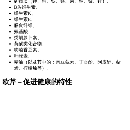
矿物质（钾、钙、铁、镁、磷、铜、锰、锌）、
B族维生素、
维生素K、
维生素E、
膳食纤维、
氨基酸、
类胡萝卜素、
黄酮类化合物、
呋喃香豆素、
叶绿素、
精油（以及其中的：肉豆蔻素、丁香酚、阿皮醇、萜
烯、柠檬烯等）。
欧芹 – 促进健康的特性