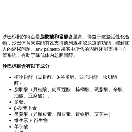
沙巴棕榈的特点是
脂肪酸和甾醇
含量高。得益于这些活性化合
物，沙巴体育果实能有效支持前列腺和泌尿道的功能，缓解恼
人的泌尿问题。saw palmetto 果实中所含的固醇还能支持心血
管系统，有助于降低体内总胆固醇。
沙巴棕榈含有以下成分
植物甾醇（豆甾醇、β-谷甾醇、西托甾醇、坎贝酯
醇）、
脂肪酸（月桂酸、肉豆蔻酸、棕榈酸、硬脂酸、辛酸、
油酸、亚麻酸）、
多糖、
β-胡萝卜素
类黄酮（异槲皮素、槲皮素、肯铁醇、萝芙林）
维生素 E 衍生物
单宁酸