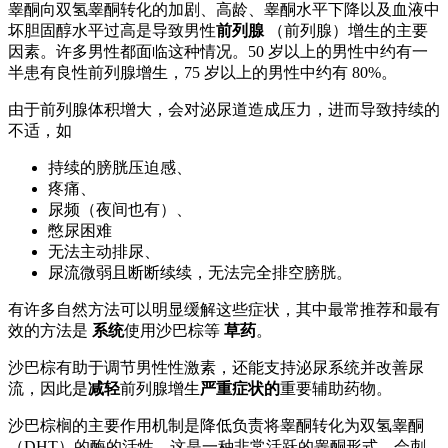
睾酮向双氢睾酮转化的加剧、高龄、睾酮水平下降以及血液中
坏胆固醇水平过高是导致男性
前列腺
（前列腺）增生的主要
因素。许多男性都面临这种情况。50 岁以上的男性中约有一
半患有良性前列腺增生，75 岁以上的男性中约有 80%。
由于前列腺体积增大，会对泌尿道造成压力，进而导致持续的
不适，如
持续的膀胱压迫感、
疼痛、
尿频（夜间也有）、
憋尿困难
无法主动排尿、
尿流微弱且断断续续，无法完全排空膀胱。
有许多自然方法可以明显缓解这些症状，其中最常推荐和最有
效的方法是
系统
使用沙巴棕等
草药
。
沙巴棕有助于调节男性性激素，还能支持泌尿系统并改善尿
流，因此是
减轻
前列腺增生
严重症状的
重要辅助药物。
沙巴棕榈的主要作用机制是降低负责将睾酮转化为双氢睾酮
（DHT）的酶的活性。这是一种非常活跃的睾酮形式，会刺