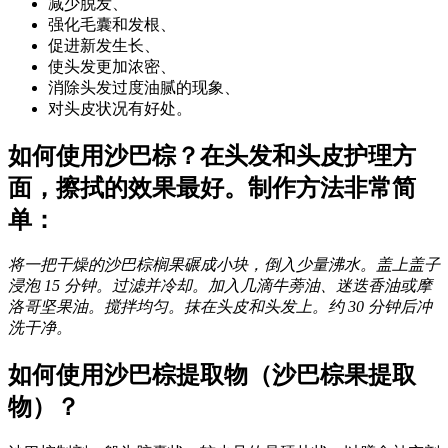
减少脱发、
强化毛囊和发根、
促进新发生长、
使头发更加浓密、
消除头发过度油腻的现象、
对头皮状况有好处。
如何使用沙巴棕？在头发和头皮护理方
面，擦拭的效果最好。制作方法非常简
单：
将一把干燥的沙巴棕榈果碾成小块，倒入少量沸水。盖上盖子
浸泡 15 分钟。过滤并冷却。加入几滴牛蒡油、迷迭香油或摩
洛哥坚果油。搅拌均匀。抹在头皮和头发上。约 30 分钟后冲
洗干净。
如何使用沙巴棕提取物（沙巴棕果提取
物）？