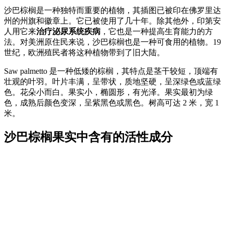
沙巴棕榈是一种独特而重要的植物，其插图已被印在佛罗里达
州的州旗和徽章上。它已被使用了几十年。除其他外，印第安
人用它来
治疗泌尿系统疾病
，它也是一种提高生育能力的方
法。对美洲原住民来说，沙巴棕榈也是一种可食用的植物。19
世纪，欧洲殖民者将这种植物带到了旧大陆。
Saw palmetto 是一种低矮的棕榈，其特点是茎干较短，顶端有
壮观的叶羽。叶片丰满，呈带状，质地坚硬，呈深绿色或蓝绿
色。花朵小而白。果实小，椭圆形，有光泽。果实最初为绿
色，成熟后颜色变深，呈紫黑色或黑色。树高可达 2 米，宽 1
米。
沙巴棕榈果实中含有的活性成分