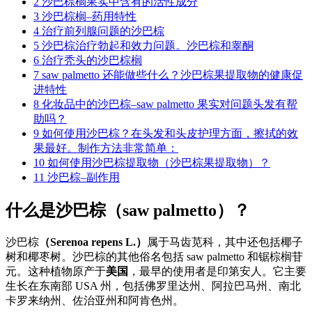
2
沙巴棕榈果实中含有的活性成分
3
沙巴棕榈–药用特性
4
治疗前列腺问题的沙巴棕
5
沙巴棕治疗勃起和效力问题。沙巴棕和睾酮
6
治疗秃头的沙巴棕榈
7
saw palmetto 还能做些什么？沙巴棕果提取物的健康促
进特性
8
化妆品中的沙巴棕–saw palmetto 果实对问题头发有帮
助吗？
9
如何使用沙巴棕？在头发和头皮护理方面，擦拭的效
果最好。制作方法非常简单：
10
如何使用沙巴棕提取物（沙巴棕果提取物）？
11
沙巴棕–副作用
什么是沙巴棕（saw palmetto）？
沙巴棕
（Serenoa repens L.）
属于马齿苋科，其中还包括椰子
树和椰枣树。沙巴棕的其他俗名包括 saw palmetto 和锯棕榈苷
元。这种植物原产于
美国
，最早的使用者是印第安人。它主要
生长在东南部 USA 州，包括佛罗里达州、阿拉巴马州、南北
卡罗来纳州、佐治亚州和阿肯色州。