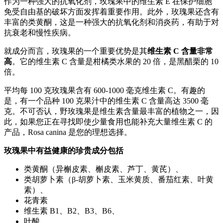
作为一种强大的抗氧化剂，玫瑰果中的维生素 E 在保护细胞
免受自由基的破坏方面发挥着重要作用。此外，玫瑰果还含有
丰富的类黄酮，这是一种强大的抗氧化剂和消炎药，有助于对
抗衰老和慢性疾病。
就成分而言，玫瑰果的一个重要优势是其
维生素 C 含量非常
高
。它的维生素 C 含量是柑橘类水果的 20 倍，是黑醋栗的 10
倍。
平均每 100 克玫瑰果含有 600-1000 毫克维生素 C。有趣的
是，有一个品种 100 克果汁中的维生素 C 含量高达 3500 毫
克。不可否认，野玫瑰果是维生素含量最丰富的植物之一，因
此，如果您正在寻找即使少量食用也能补充大量维生素 C 的
产品，Rosa canina 是您的理想选择。
玫瑰果中有益健康的珍贵成分包括
类黄酮（异槲皮素、槲皮素、芦丁、黄芪）、
类胡萝卜素（β-胡萝卜素、玉米黄质、番茄红素、叶黄
素）、
花青素
维生素 B1、B2、B3、B6、
叶酸