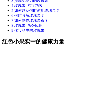
3
提高免疫力的玫瑰果
4
玫瑰果–治疗功效
5
如何以及何时使用玫瑰果？
6
何时收获玫瑰果？
7
如何制作玫瑰果茶？
8
玫瑰果–烹饪应用
9
化妆品中的玫瑰果
红色小果实中的健康力量