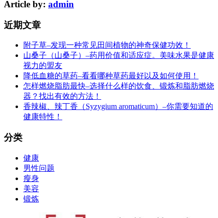
Article by:
admin
近期文章
附子草–发现一种常见田间植物的神奇保健功效！
山桑子（山桑子）–药用价值和适应症。美味水果是健康
视力的盟友
降低血糖的草药–看看哪种草药最好以及如何使用！
怎样燃烧脂肪最快–选择什么样的饮食、锻炼和脂肪燃烧
器？找出有效的方法！
香辣椒、辣丁香（Syzygium aromaticum）–你需要知道的
健康特性！
分类
健康
男性问题
瘦身
美容
锻炼