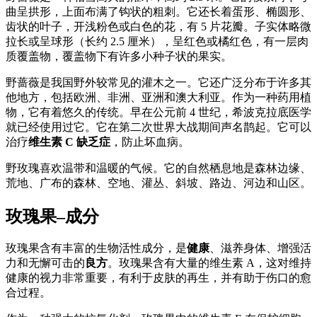
曲呈拱形，上面布满了钩状的粗刺。它还长着蛋形、椭圆形、
齿状的叶子，开浅粉色或白色的花，有 5 片花瓣。子实体略微
拉长或呈球形（长约 2.5 厘米），呈红色或橘红色，有一层肉
质覆盖物，覆盖物下有许多小种子状的果实。
野蔷薇是我国野外较常见的灌木之一。它还广泛分布于许多其
他地方，包括欧洲、非洲、亚洲和澳大利亚。作为一种药用植
物，它有着悠久的传统。早在公元前 4 世纪，希波克拉底医学
就已经使用过它。它在第二次世界大战期间声名鹊起。它可以
治疗
维生素 C 缺乏症
，防止坏血病。
野玫瑰喜欢温带和温暖的气候。它的自然栖息地是森林边缘、
荒地、广布的森林、空地、灌丛、斜坡、路边、河边和山区。
玫瑰果–成分
玫瑰果含有丰富的生物活性成分，是
健康
、滋养身体、增强活
力和无懈可击的
良方
。玫瑰果含有大量的维生素 A，这对维持
健康的视力非常重要，有利于皮肤的再生，并有助于伤口的愈
合过程。