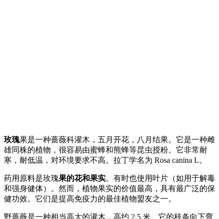
玫瑰
果是一种蔷薇科灌木，五月开花，八月结果。它是一种雌
雄同株的植物，很容易由蜜蜂和熊蜂等昆虫授粉。它非常耐
寒，耐低温，对环境要求不高。拉丁学名为 Rosa canina L。
药用原料是玫瑰
果的花和果实
。有时也使用叶片（如用于解毒
和强身健体）。然而，植物果实的价值最高，具有最广泛的保
健功效。它们是提高免疫力的最佳植物盟友之一。
野蔷薇是一种相当高大的灌木，高约 2.5 米。它的枝条向下弯