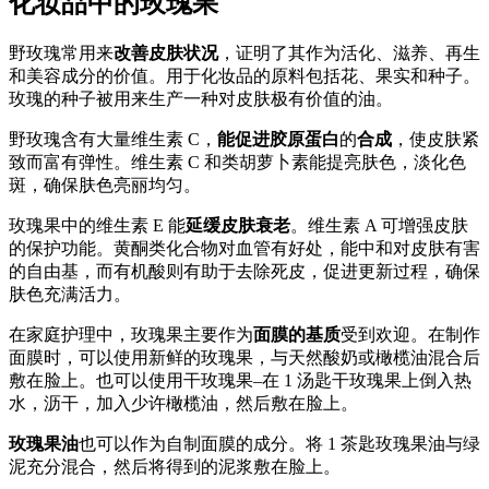
化妆品中的玫瑰果
野玫瑰常用来
改善皮肤状况
，证明了其作为活化、滋养、再生
和美容成分的价值。用于化妆品的原料包括花、果实和种子。
玫瑰的种子被用来生产一种对皮肤极有价值的油。
野玫瑰含有大量维生素 C，
能促进胶原蛋白
的
合成
，使皮肤紧
致而富有弹性。维生素 C 和类胡萝卜素能提亮肤色，淡化色
斑，确保肤色亮丽均匀。
玫瑰果中的维生素 E 能
延缓皮肤衰老
。维生素 A 可增强皮肤
的保护功能。黄酮类化合物对血管有好处，能中和对皮肤有害
的自由基，而有机酸则有助于去除死皮，促进更新过程，确保
肤色充满活力。
在家庭护理中，玫瑰果主要作为
面膜的基质
受到欢迎。在制作
面膜时，可以使用新鲜的玫瑰果，与天然酸奶或橄榄油混合后
敷在脸上。也可以使用干玫瑰果–在 1 汤匙干玫瑰果上倒入热
水，沥干，加入少许橄榄油，然后敷在脸上。
玫瑰果油
也可以作为自制面膜的成分。将 1 茶匙玫瑰果油与绿
泥充分混合，然后将得到的泥浆敷在脸上。