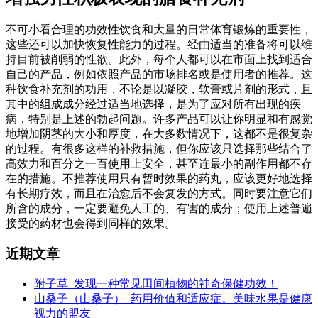
不可小看合理的功效性饮食和大量的日常体育锻炼的重要性，
这些还可以加快恢复性能力的过程。经由适当的准备将可以维
持目前被削弱的性欲。此外，每个人都可以在市面上找到适合
自己的产品，例如依照产品的市场排名或是使用者的推荐。这
种饮食补充剂的功用，不论是以凝胶，软膏或片剂的形式，且
其中的组成成分经过适当地选择，是为了应对所有出现的疾
病，特别是上述的勃起问题。许多产品可以让你明显和有感觉
地增加阴茎的大小和厚度，在大多数情况下，这都不是很复杂
的过程。有很多这样的补救措施，但你应该只选择那些结合了
高效力和百分之一百使用上安全，甚至连最小的副作用都不存
在的措施。不推荐使用只有暂时效果的药丸，应该更好地选择
有长期疗效，而且在治愈后不会复发的方式。同时要注意它们
所含的成分，一定要避免人工的、有害的成分；使用上述普遍
接受的药材也会得到同样的效果。
近期文章
附子草–发现一种常见田间植物的神奇保健功效！
山桑子（山桑子）–药用价值和适应症。美味水果是健康
视力的盟友