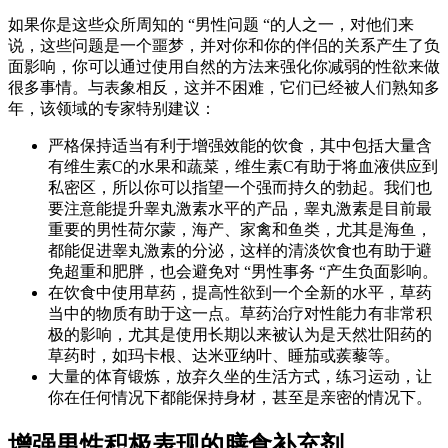
如果你是这些众所周知的 “男性问题 “的人之一，对他们来
说，这些问题是一个噩梦，并对你和你的伴侣的关系产生了负
面影响，你可以通过使用自然的方法来强化你减弱的性欲来做
很多事情。与表象相反，这并不困难，它们已经被人们熟知多
年，该领域的专家特别建议：
严格保持适当有利于增强效能的饮食，其中包括大量含
有维生素C的水果和蔬菜，维生素C有助于将血液供应到
私密区，所以你可以指望一个强而持久的勃起。我们也
要注意能提升睾丸激素水平的产品，睾丸激素是目前最
重要的男性荷尔蒙，海产、家禽和鱼类，尤其是海鱼，
都能促进睾丸激素的分泌，这样的清淡饮食也有助于避
免超重和肥胖，也会避免对 “男性事务 “产生负面影响。
在饮食中使用草药，提高性欲到一个全新的水平，草药
当中的物质有助于这一点。草药治疗对性能力有非常积
极的影响，尤其是使用长期以来被认为是天然壮阳药的
草药时，如玛卡根、达米亚纳叶、睡茄或蒺藜等。
大量的体育锻炼，放弃久坐的生活方式，练习运动，让
你在任何情况下都能保持身材，甚至是亲密的情况下。
增强男性积极表现的膳食补充剂