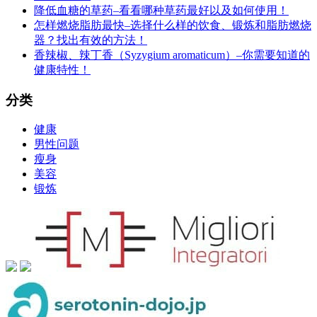
降低血糖的草药–看看哪种草药最好以及如何使用！
怎样燃烧脂肪最快–选择什么样的饮食、锻炼和脂肪燃烧
器？找出有效的方法！
香辣椒、辣丁香（Syzygium aromaticum）–你需要知道的
健康特性！
分类
健康
男性问题
瘦身
美容
锻炼