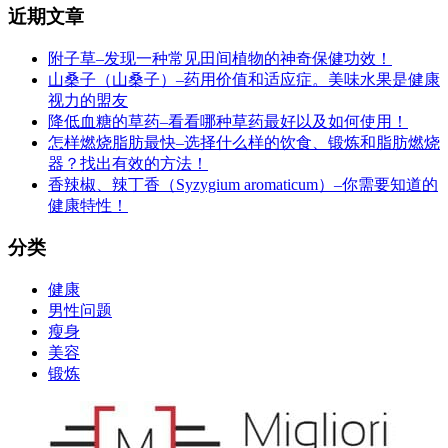
近期文章
附子草–发现一种常见田间植物的神奇保健功效！
山桑子（山桑子）–药用价值和适应症。美味水果是健康
视力的盟友
降低血糖的草药–看看哪种草药最好以及如何使用！
怎样燃烧脂肪最快–选择什么样的饮食、锻炼和脂肪燃烧
器？找出有效的方法！
香辣椒、辣丁香（Syzygium aromaticum）–你需要知道的
健康特性！
分类
健康
男性问题
瘦身
美容
锻炼