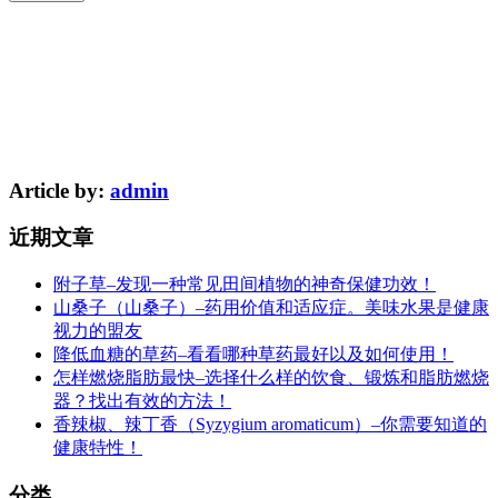
Article by:
admin
近期文章
附子草–发现一种常见田间植物的神奇保健功效！
山桑子（山桑子）–药用价值和适应症。美味水果是健康
视力的盟友
降低血糖的草药–看看哪种草药最好以及如何使用！
怎样燃烧脂肪最快–选择什么样的饮食、锻炼和脂肪燃烧
器？找出有效的方法！
香辣椒、辣丁香（Syzygium aromaticum）–你需要知道的
健康特性！
分类