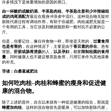
许多情况下是体重增加的原因的胃口。
由一杯酸奶或酸奶酒、半茶匙肉桂、半茶匙生姜和少许辣椒组
成的鸡尾酒配方
最近在瘦身冲浪者中流行。这种混合物无疑对
新陈代谢过程有调动作用，有助于你减肥。肉桂减肥无疑是一
个有用的工具，当它涉及到燃烧脂肪和一般对抗不必要的公
斤。
但是，你要记住，像任何食物一样，即使是天然的，
过量食用
也是有害的
，在这种情况下，主要是由于
香豆素的存在
。患有
肾脏
、肝脏或肠胃溃疡
的人，
以及孕妇
，都要
限制桂圆的食用
量
，同时健康人也不建议整茶匙食用，只用它来作为其他菜肴
的补充。
导读：白桑葚减肥法
如何吃肉桂–肉桂和蜂蜜的瘦身和促进健
康的混合物。
除了上述奶昔外，自古以来就有一种促进健康的组合，那就是
蜂蜜加肉桂
。这样的混合物首先是暖身，可以加快新陈代谢，