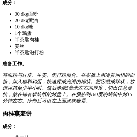
成分：
30 dkg面粉
20 dkg黄油
10 dkg糖
1个鸡蛋
半茶匙肉桂
姜丝
半茶匙泡打粉
准备工作。
将面粉与桂皮、生姜、泡打粉混合。在案板上用冷黄油切碎面
粉，加入糖和鸡蛋，快速揉成光滑的糊状。把它做成球状，放
进冰箱至少半小时。然后擀成5毫米左右的厚度，切出任意形
状，放在铺有烘焙纸的烤盘上。在预热到180度的烤箱中烤15
分钟左右。冷却后可以在上面涂抹糖霜。
肉桂燕麦饼
成分：