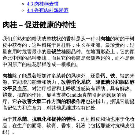
4.3
肉桂燕麦饼
4.4
香蕉肉桂鸡尾酒
肉桂 – 促进健康的特性
我们所熟知的粉状或整枝状的香料是从一种叫
肉桂
的树的干树
皮中获得的，这种树属于月桂科，生长在亚洲。最珍贵的，过
量食用时危害最小的是
锡兰
桂圆品种。在地面形态上，它的颜
色比中国的品种要浅，而且它的卷筒是双侧卷起的，而不是像
中国原产的桂花那样卷成一根根的。
肉桂
除了能显著增加许多菜肴的风味外，还是
钙、铁、
锰的来
源。它能增加能量和活力，
改善消化系统
，
降低糖分和胆固醇
水平及血压
。对治疗感冒和上呼吸道感染有帮助，具有解热
、
消炎、
抗菌的作用。显著支持Candida真菌引起的疾病的治
疗。它
在改善大脑工作方面的积极作用
也被指出，据说它能提
高记忆力和注意力，对其他思维过程有好处。
由于其
杀菌、抗氧化和提神的特性
，肉桂树皮和油也用于化妆
品，在生产的面霜、软膏、香水、乳液（包括那些对抗橘皮组
织）。