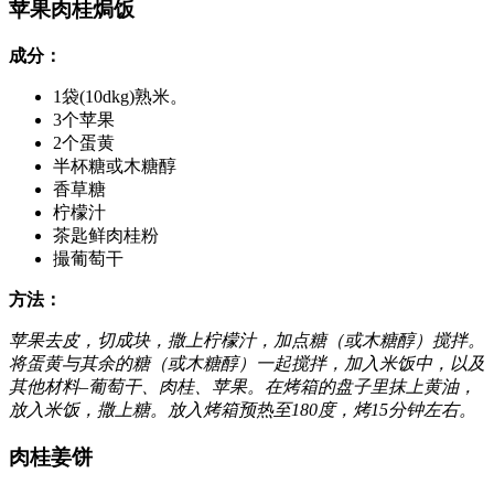
苹果肉桂焗饭
成分：
1袋(10dkg)熟米。
3个苹果
2个蛋黄
半杯糖或木糖醇
香草糖
柠檬汁
茶匙鲜肉桂粉
撮葡萄干
方法：
苹果去皮，切成块，撒上柠檬汁，加点糖（或木糖醇）搅拌。
将蛋黄与其余的糖（或木糖醇）一起搅拌，加入米饭中，以及
其他材料–葡萄干、肉桂、苹果。在烤箱的盘子里抹上黄油，
放入米饭，撒上糖。放入烤箱预热至180度，烤15分钟左右。
肉桂姜饼