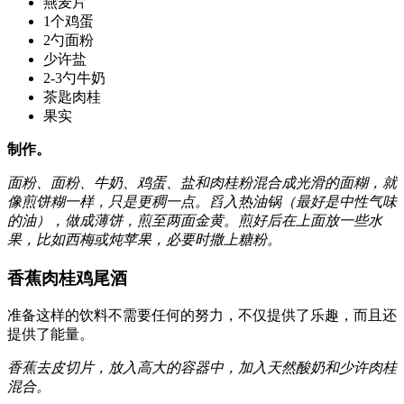
燕麦片
1个鸡蛋
2勺面粉
少许盐
2-3勺牛奶
茶匙肉桂
果实
制作。
面粉、面粉、牛奶、鸡蛋、盐和肉桂粉混合成光滑的面糊，就
像煎饼糊一样，只是更稠一点。舀入热油锅（最好是中性气味
的油），做成薄饼，煎至两面金黄。煎好后在上面放一些水
果，比如西梅或炖苹果，必要时撒上糖粉。
香蕉肉桂鸡尾酒
准备这样的饮料不需要任何的努力，不仅提供了乐趣，而且还
提供了能量。
香蕉去皮切片，放入高大的容器中，加入天然酸奶和少许肉桂
混合。