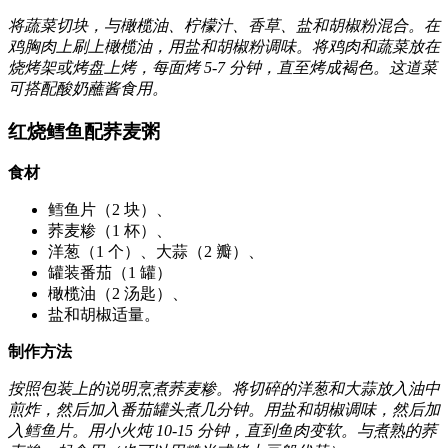
将蔬菜切块，与橄榄油、柠檬汁、香草、盐和胡椒粉混合。在
鸡胸肉上刷上橄榄油，用盐和胡椒粉调味。将鸡肉和蔬菜放在
烧烤架或烤盘上烤，每面烤 5-7 分钟，直至烤成褐色。这道菜
可搭配酸奶蘸酱食用。
红烧鳕鱼配荞麦粥
食材
鳕鱼片（2 块）、
荞麦糁（1 杯）、
洋葱（1 个）、大蒜（2 瓣）、
罐装番茄（1 罐）
橄榄油（2 汤匙）、
盐和胡椒适量。
制作方法
按照包装上的说明烹煮荞麦糁。将切碎的洋葱和大蒜放入油中
煎炸，然后加入番茄罐头煮几分钟。用盐和胡椒调味，然后加
入鳕鱼片。用小火炖 10-15 分钟，直到鱼肉变软。与煮熟的荞