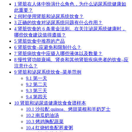
1
肾脏在人体中扮演什么角色，为什么泌尿系统健康如
此重要？
2
何时使用肾脏和泌尿系统饮食？
3
正确的饮食对泌尿系统问题有什么作用？
4
肾脏饮食的 6 条黄金法则。在关注泌尿系统健康时，
哪些饮食建议值得遵循？
5
肾脏饮食中推荐的产品
6
肾脏饮食–应避免和限制什么？
7
肾脏病饮食中应摄入哪些液体以及数量？
8
慢性肾功能衰竭、肾炎和其他肾脏疾病患者的饮食–应
注意什么？
9
肾脏和泌尿系统饮食–菜单范例
9.1
第一天
9.2
第二天
9.3
第三天
9.4
第四天
10
肾脏和泌尿道健康饮食食谱样本
10.1
沙拉配 quinoa、烤甜菜根和羊奶芝士
10.2
南瓜奶油汤
10.3
烤鸡胸配蔬菜
10.4
红烧鳕鱼配荞麦粥