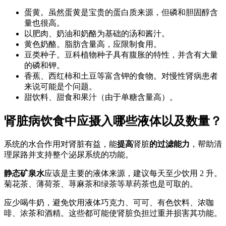
蛋黄。虽然蛋黄是宝贵的蛋白质来源，但磷和胆固醇含
量也很高。
以肥肉、奶油和奶酪为基础的汤和酱汁。
黄色奶酪。脂肪含量高，应限制食用。
豆类种子。豆科植物种子具有腹胀的特性，并含有大量
的磷和钾。
香蕉、西红柿和土豆等富含钾的食物。对慢性肾病患者
来说可能是个问题。
甜饮料、甜食和果汁（由于单糖含量高）。
肾脏病饮食中应摄入哪些液体以及数量？
系统的水合作用对肾脏有益，能
提高
肾脏
的过滤能力
，帮助清
理尿路并支持整个泌尿系统的功能。
静态矿泉水
应该是主要的液体来源，建议每天至少饮用 2 升。
菊花茶、薄荷茶、荨麻茶和绿茶等草药茶也是可取的。
应少喝牛奶，避免饮用液体巧克力、可可、有色饮料、浓咖
啡、浓茶和酒精。这些都可能使肾脏负担过重并损害其功能。