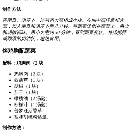
制作方法
将南瓜、胡萝卜、洋葱和大蒜切成小块。在油中煎洋葱和大
蒜，加入南瓜和胡萝卜煎几分钟。将蔬菜汤倒在蔬菜上，用盐
和胡椒调味。用小火煮约 30 分钟，直到蔬菜变软。将汤搅拌
成顺滑的奶油状，趁热食用。
烤鸡胸配蔬菜
配料：鸡胸肉（2 块
鸡胸肉（2 块）
西葫芦（1 块）
胡椒（1 块）
茄子（1 块）
橄榄油（2 汤匙）
柠檬汁（1 汤匙）
普罗旺斯香草
盐和胡椒粉适量。
制作方法：