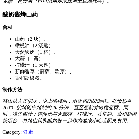
麦糁一起食用（也可以用糙米或烤土豆船代替）。
酸奶酱烤山药
食材
山药（2 块）、
橄榄油（2 汤匙）
天然酸奶（1 杯）、
大蒜（1 瓣）
柠檬汁（1 大匙）
新鲜香草（莳萝、欧芹）、
盐和胡椒粉。
制作方法
将山药去皮切块，淋上橄榄油，用盐和胡椒调味。在预热至
200°C 的烤箱中烤制约 40 分钟，直至变软并略微变黄。同
时，准备酱汁：将酸奶与大蒜碎、柠檬汁、香草碎、盐和胡椒
粉混合。将烤山药和酸奶酱一起作为健康小吃或配菜食用。
Category:
健康