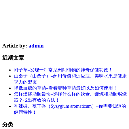
Article by:
admin
近期文章
附子草–发现一种常见田间植物的神奇保健功效！
山桑子（山桑子）–药用价值和适应症。美味水果是健康
视力的盟友
降低血糖的草药–看看哪种草药最好以及如何使用！
怎样燃烧脂肪最快–选择什么样的饮食、锻炼和脂肪燃烧
器？找出有效的方法！
香辣椒、辣丁香（Syzygium aromaticum）–你需要知道的
健康特性！
分类