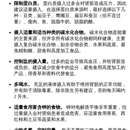
限制蛋白质。
蛋白质摄入过多会对肾脏造成压力，因此
建议适量摄入。在选择蛋白质来源时，最好选择以下几
种：豆类，如豆子、鹰嘴豆、扁豆和蚕豆（但不宜过
量）、瘦肉、鱼、脱脂牛奶、脱脂奶酪。
摄入适量和适当种类的碳水化合物。
碳水化合物是能量
的主要来源，但并非所有碳水化合物都同样健康。主要
摄入复合碳水化合物，如全谷物谷类、水果和蔬菜。避
免精制糖、甜食和高度加工食品。
控制盐的摄入量。
过多的盐会导致高血压，并给肾脏造
成负担。建议减少饮食中的盐分，避免食用高度加工的
产品，用香草和香料代替食盐。
多喝水。
充足的液体摄入有助于维持肾脏的正常功能，
并有助于清除毒素。除非医生另有建议，否则每天喝约
2 升水。
适量食用富含钾的食物。
钾对电解质平衡非常重要，但
过量摄入会对肾病患者造成危害。应适量食用香蕉、西
红柿和土豆等蔬菜和水果。