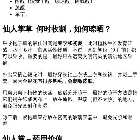
酚酸（没食子酸、绿原酸、阿魏酸）
蒽醌
单宁。
仙人掌草–何时收割，如何晾晒？
采收抱子草的最佳时间是
春季和初夏
，此时植株生长发育旺
盛，茎叶多汁，富含活性物质。不过，直到初秋（9 月前）都
可以采收。重要的是，最好只在远离文明污染的清洁地区采
摘。
外出采摘金银花时，最好穿长袖上衣或上衣和长裤，并戴上手
套，因为金银花有
很多钩毛，会刺激皮肤。
用剪刀剪下植物的长茎，然后分开晾干。最好的晾干方法是把
它们铺在纸或网布上，放在通风、温暖（但不太热）的地方。
避免阳光直射和潮湿。
晾干后，紧抱草应存放在密闭的玻璃容器中，避免光照和潮
湿。
仙人掌 – 药用价值