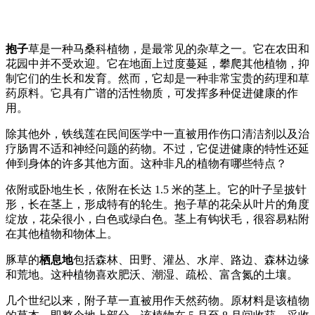
抱子
草是一种马桑科植物，是最常见的杂草之一。它在农田和
花园中并不受欢迎。它在地面上过度蔓延，攀爬其他植物，抑
制它们的生长和发育。然而，它却是一种非常宝贵的药理和草
药原料。它具有广谱的活性物质，可发挥多种促进健康的作
用。
除其他外，铁线莲在民间医学中一直被用作伤口清洁剂以及治
疗肠胃不适和神经问题的药物。不过，它促进健康的特性还延
伸到身体的许多其他方面。这种非凡的植物有哪些特点？
依附或卧地生长，依附在长达 1.5 米的茎上。它的叶子呈披针
形，长在茎上，形成特有的轮生。抱子草的花朵从叶片的角度
绽放，花朵很小，白色或绿白色。茎上有钩状毛，很容易粘附
在其他植物和物体上。
豚草的
栖息地
包括森林、田野、灌丛、水岸、路边、森林边缘
和荒地。这种植物喜欢肥沃、潮湿、疏松、富含氮的土壤。
几个世纪以来，附子草一直被用作天然药物。原材料是该植物