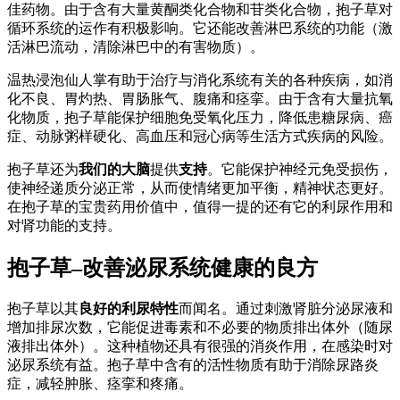
佳药物。由于含有大量黄酮类化合物和苷类化合物，抱子草对
循环系统的运作有积极影响。它还能改善淋巴系统的功能（激
活淋巴流动，清除淋巴中的有害物质）。
温热浸泡仙人掌有助于治疗与消化系统有关的各种疾病，如消
化不良、胃灼热、胃肠胀气、腹痛和痉挛。由于含有大量抗氧
化物质，抱子草能保护细胞免受氧化压力，降低患糖尿病、癌
症、动脉粥样硬化、高血压和冠心病等生活方式疾病的风险。
抱子草还为
我们的大脑
提供
支持
。它能保护神经元免受损伤，
使神经递质分泌正常，从而使情绪更加平衡，精神状态更好。
在抱子草的宝贵药用价值中，值得一提的还有它的利尿作用和
对肾功能的支持。
抱子草–改善泌尿系统健康的良方
抱子草以其
良好的利尿特性
而闻名。通过刺激肾脏分泌尿液和
增加排尿次数，它能促进毒素和不必要的物质排出体外（随尿
液排出体外）。这种植物还具有很强的消炎作用，在感染时对
泌尿系统有益。抱子草中含有的活性物质有助于消除尿路炎
症，减轻肿胀、痉挛和疼痛。