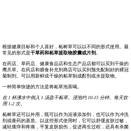
根据健康目标和个人喜好，柘树草可以以不同的形式使用。最
常见的形式是
干草药和柘草提取物胶囊或片剂
。
在药店、草药店、健康食品店和生态产品店都可以买到干燥的
鹰爪草。在药店和膳食补充剂商店可以买到预先配制好的裸冠
菊制剂。可以用新鲜或干燥的柘草制成酊剂或水提取物。
一种简单快捷的方法是将柘草泡茶喝。
在 1 杯沸水中倒入 1 汤匙干柘草。浸泡约 10-15 分钟。每天饮
用 1-2 次。
柘树草还可以外用，既可以作为浴液添加剂，也可以作为冲洗
剂或膏药的基质。以这些形式使用时，它可以舒缓皮肤过敏，
减轻瘙痒和疼痛，平复皮肤损伤，促进再生过程，还具有杀菌