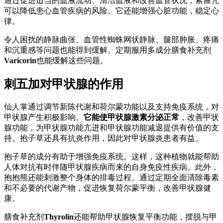
通过促进适当的血液流动、清洁血液和改善血管状况，紧箍咒
可以降低患心血管疾病的风险。它还能增强心脏功能，稳定心
律。
令人困扰的静脉曲张、血管性蜘蛛网状静脉、腿部肿胀、疼痛
和沉重感等问题也能得到缓解。定期服用多成分膳食补充剂
Varicorin
也能缓解这些问题。
刺五加对甲状腺的作用
仙人掌通过调节新陈代谢和荷尔蒙功能以及支持免疫系统，对
甲状腺产生积极影响。
它能使甲状腺激素分泌正常
，改善甲状
腺功能，为甲状腺功能亢进和甲状腺功能减退提供有价值的支
持。抱子草还具有抗炎作用，因此对甲状腺炎患者有益。
抱子草的成分有助于增强免疫系统。这样，这种植物就能帮助
人体对抗有时伴随甲状腺疾病而来的自身免疫性疾病。此外，
抱抱熊还能刺激整个身体的排毒过程。通过定期全面清除毒素
和不必要的代谢产物，促进恢复荷尔蒙平衡，改善甲状腺健
康。
膳食补充剂
Thyrolin
还能帮助甲状腺恢复平衡功能，摆脱与甲