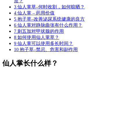
质？
3
仙人掌草–何时收割，如何晾晒？
4
仙人掌 – 药用价值
5
抱子草–改善泌尿系统健康的良方
6
仙人掌对静脉曲张有什么作用？
7
刺五加对甲状腺的作用
8
如何使用仙人掌草？
9
仙人掌可以使用多长时间？
10
抱子草–禁忌、危害和副作用
仙人掌长什么样？