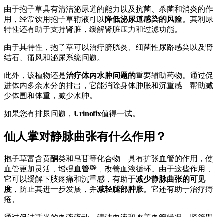
由于抱子草具有清洁泌尿道的能力以及抗菌、杀菌和消炎的作
用，经常饮用抱子草输液可以
降低泌尿道感染的风险
。其利尿
特性还有助于支持肾脏，缓解肾脏压力和过滤功能。
由于其特性，抱子草可以治疗膀胱炎、细菌性尿路感染以及肾
结石、痛风和泌尿系统问题。
此外，该植物还是
治疗体内水肿问题的
重要辅助药物。通过促
进体内多余水分的排出，它能消除身体肿胀和沉重感，帮助减
少体围和体重，减少水肿。
如果您有排尿问题，
Urinofix
值得一试。
仙人掌对静脉曲张有什么作用？
抱子草富含黄酮类和皂苷等化合物，具有扩张血管的作用，使
血管更加灵活，增强
血管
壁，改善血液循环。由于这些作用，
它可以缓解下肢疼痛和沉重感，有助于
减少静脉曲张的可见
度
，防止其进一步发展，并
减轻腿部肿胀
。它还有助于治疗痔
疮。