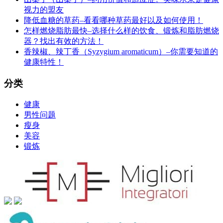
视力的盟友
降低血糖的草药–看看哪种草药最好以及如何使用！
怎样燃烧脂肪最快–选择什么样的饮食、锻炼和脂肪燃烧
器？找出有效的方法！
香辣椒、辣丁香（Syzygium aromaticum）–你需要知道的
健康特性！
分类
健康
男性问题
瘦身
美容
锻炼