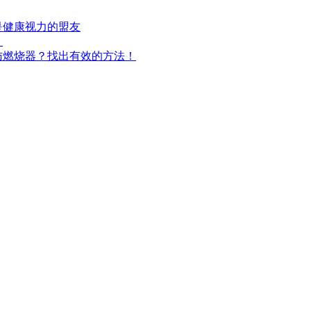
是健康视力的盟友
！
肪燃烧器？找出有效的方法！