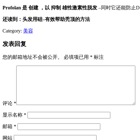
Profolan
是
创建
，以
抑制
雄性激素性
脱发
–同时它还能防止
还读到：头发用硅–有效帮助秃顶的方法
Category:
美容
发表回复
您的邮箱地址不会被公开。
必填项已用
*
标注
评论
*
显示名称
*
邮箱
*
网站