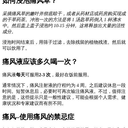
如何浸泡痛风草？
采摘痛风草的嫩叶并彻底晾干，或者从药材店或药房购买现成
的干草药茶。冲泡一次的方法是将 1 汤匙草药倒入 1 杯沸水
中。然后盖上盖子浸泡约 10-15 分钟。这将释放出大量的活性
成分。
浸泡时间结束后，用筛子过滤，去除残留的植物残渣。然后就
可以饮用了。
痛风液应该多久喝一次？
痛风液
每天
可服用
2-3 次
，最好在饭前服用。
通常情况下，痛风注射液的疗程约为 4 周。之后建议休息一段
时间。短暂休息后，必要时可再次输注痛风液。不过，值得注
意的是，这些提示只是一般性建议，可能会根据个人需求、健
康状况和专家建议而有所不同。
痛风–使用痛风的禁忌症