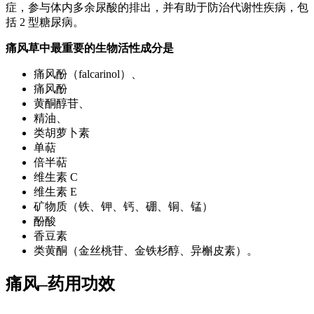
症，参与体内多余尿酸的排出，并有助于防治代谢性疾病，包
括 2 型糖尿病。
痛风草中最重要的生物活性成分是
痛风酚（falcarinol）、
痛风酚
黄酮醇苷、
精油、
类胡萝卜素
单萜
倍半萜
维生素 C
维生素 E
矿物质（铁、钾、钙、硼、铜、锰）
酚酸
香豆素
类黄酮（金丝桃苷、金铁杉醇、异槲皮素）。
痛风–药用功效