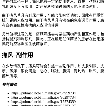
与任何草药一样，痛风也有一定的使用禁忌。首先，孕妇和哺
乳期妇女不宜服用。对芹菜科植物过敏的人也应避免使用。
由于痛风草具有利尿作用，可能会影响肾功能，因此有严重肾
脏问题的人应慎用。由于痛风草具有潜在的免疫调节作用，患
有自身免疫性疾病的人应谨慎使用。
另外值得注意的是，痛风可能会与某些药物产生相互作用，包
括抗凝剂和利尿剂。因此，正在服用任何药品的患者在使用痛
风药前应咨询医生或药剂师。
痛风–副作用
在少数情况下，痛风可能会引起一些副作用，如皮肤刺激、皮
疹、瘙痒、消化问题、恶心、呕吐、腹泻、胃灼热、胀气、腹
部绞痛等。
资料来源
https://pubmed.ncbi.nlm.nih.gov/34959734
https://pubmed.ncbi.nlm.nih.gov/36297734
https://pubmed.ncbi.nlm.nih.gov/17574359
https://pubmed.ncbi.nlm.nih.gov/33353137