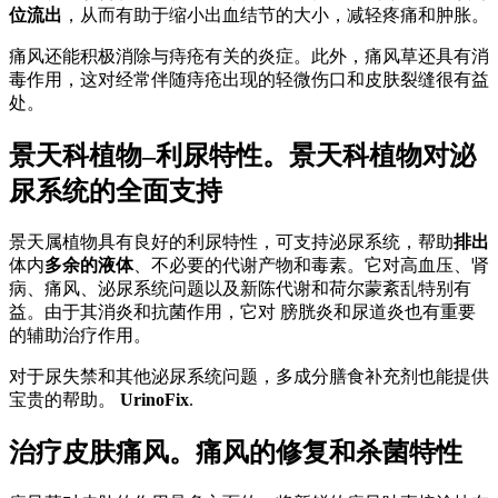
位流出
，从而有助于缩小出血结节的大小，减轻疼痛和肿胀。
痛风还能积极消除与痔疮有关的炎症。此外，痛风草还具有消
毒作用，这对经常伴随痔疮出现的轻微伤口和皮肤裂缝很有益
处。
景天科植物–利尿特性。景天科植物对泌
尿系统的全面支持
景天属植物具有良好的利尿特性，可支持泌尿系统，帮助
排出
体内
多余的液体
、不必要的代谢产物和毒素。它对高血压、肾
病、痛风、泌尿系统问题以及新陈代谢和荷尔蒙紊乱特别有
益。由于其消炎和抗菌作用，它对 膀胱炎和尿道炎也有重要
的辅助治疗作用。
对于尿失禁和其他泌尿系统问题，多成分膳食补充剂也能提供
宝贵的帮助。
UrinoFix
.
治疗皮肤痛风。痛风的修复和杀菌特性