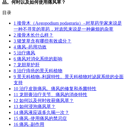
品。何时以及如何使用痛风草？
目录
1
接骨木（Aegopodium podagraria）–对草药学家来说是
一种不寻常的草药，对农民来说是一种麻烦的杂草
2
接骨木长什么样？
3
猪笼草含有哪些有效成分？
4
痛风–药用功效
5
治疗痛风
6
痛风对消化系统的影响
7
龙胆草护肝
8
治疗痔疮的景天科植物
9
景天科植物–利尿特性。景天科植物对泌尿系统的全面
支持
10
治疗皮肤痛风。痛风的修复和杀菌特性
11
龙胆膏治疗关节、痛风的消炎特性
12
如何以及何时收获痛风草？
13
如何浸泡痛风草？
14
痛风液应该多久喝一次？
15
痛风–使用痛风的禁忌症
16
痛风–副作用