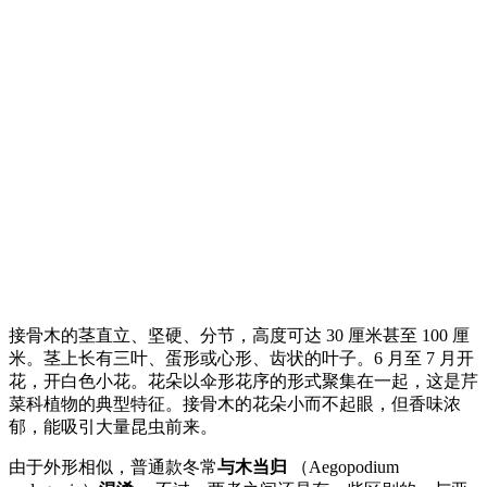
接骨木的茎直立、坚硬、分节，高度可达 30 厘米甚至 100 厘
米。茎上长有三叶、蛋形或心形、齿状的叶子。6 月至 7 月开
花，开白色小花。花朵以伞形花序的形式聚集在一起，这是芹
菜科植物的典型特征。接骨木的花朵小而不起眼，但香味浓
郁，能吸引大量昆虫前来。
由于外形相似，普通款冬常
与木当归
（Aegopodium