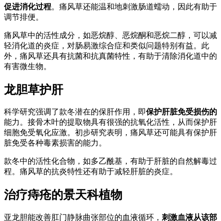
促进消化过程
。痛风草还能温和地刺激肠道蠕动，因此有助于
调节排便。
痛风草中的活性成分，如恶烷醇、恶烷酮和恶烷二醇，可以减
轻消化道的炎症，对肠易激综合症和类似问题特别有益。此
外，痛风草还具有抗菌和抗真菌特性，有助于清除消化道中的
有害微生物。
龙胆草护肝
科学研究强调了款冬潜在的保肝作用，即
保护肝脏免受损伤的
能力。接骨木叶的提取物具有很强的抗氧化活性，从而保护肝
细胞免受氧化应激。初步研究表明，痛风草还可能具有保护肝
脏免受各种毒素损害的能力。
款冬中的活性化合物，如多乙酰基，有助于肝脏的自然解毒过
程。痛风草的抗炎特性还有助于减轻肝脏的炎症。
治疗痔疮的景天科植物
亚龙胆能改善肛门静脉曲张部位的血液循环，
刺激血液从该部