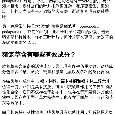
podagraria）
混淆
。不过，两者之间还是有一些区别的。与亚
灌木相比，森林当归的叶片排列更复杂，花序更密集、更紧
凑。此外，当归有一种独特的大蒜味，而款冬则没有这种香
味。
另一种经常与接骨木混淆的植物是
猪笼草
（Aegopodium
podagraria）。它们的区别主要在于叶子和花序的外观。普通
猪笼草和接骨木一样有三叶叶片，但叶片更长更窄。猪笼草的
花比接骨木的花大。
猪笼草含有哪些有效成分？
款冬草富含珍贵的活性成分，因此具有多种药用功效。这些成
分包括多乙酰、萜类、宏量和微量元素以及各种酚类化合物。
在痛风草的成分中
，福卡林醇、福卡林酮和福卡林二醇
尤其
值得一提。它们是具有抗炎、抗菌和抗凝血作用的主要生物活
性化合物。它们不仅存在于款冬中，也存在于芹菜科的其他植
物中，既存在于野生草本植物中，也存在于胡萝卜、欧芹和芹
菜等蔬菜中。
由于其独特的活性物质，痛风草具有抗菌作用，能减轻尿道炎