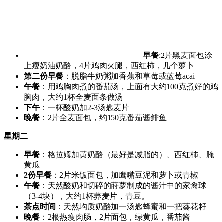
早餐
:2片黑麦面包涂
上瘦奶油奶酪，4片鸡肉火腿，西红柿，几个萝卜
第二份早餐
：脱脂牛奶粥加香蕉和草莓或蓝莓acai
午餐
：用鸡胸肉煮的番茄汤，上面有大约100克煮好的鸡
胸肉，大约1杯全麦面条做汤
下午
：一杯酸奶加2-3汤匙麦片
晚餐
：2片全麦面包，约150克番茄酱鲱鱼
星期二
早餐
：格拉姆加黄奶酪（最好是减脂的）、西红柿、腌
黄瓜
2份早餐
：2片米饭面包，加鹰嘴豆泥和萝卜或青椒
午餐
：天然酸奶和切碎的莳萝制成的酱汁中的家禽球
（3-4块），大约1杯荞麦片，青豆。
茶点时间
：天然均质奶酪加一汤匙蜂蜜和一把葵花籽
晚餐
：2根热瘦肉肠，2片面包，绿黄瓜，番茄酱