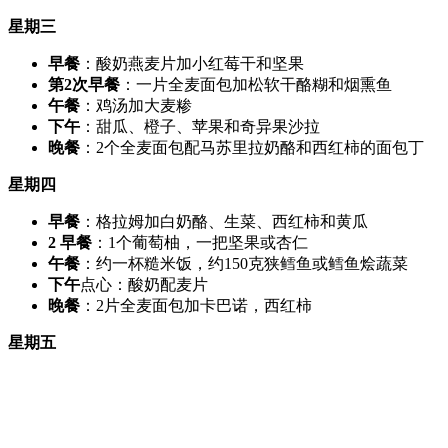
星期三
早餐
：酸奶燕麦片加小红莓干和坚果
第2次早餐
：一片全麦面包加松软干酪糊和烟熏鱼
午餐
：鸡汤加大麦糁
下午
：甜瓜、橙子、苹果和奇异果沙拉
晚餐
：2个全麦面包配马苏里拉奶酪和西红柿的面包丁
星期四
早餐
：格拉姆加白奶酪、生菜、西红柿和黄瓜
2 早餐
：1个葡萄柚，一把坚果或杏仁
午餐
：约一杯糙米饭，约150克狭鳕鱼或鳕鱼烩蔬菜
下午
点心：酸奶配麦片
晚餐
：2片全麦面包加卡巴诺，西红柿
星期五