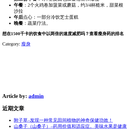
午餐
：2个火鸡卷加菠菜或蘑菇，约3/4杯糙米，甜菜根
沙拉
午后
点心：一部分冷饮芝士蛋糕
晚餐
：蔬菜疗法。
想在1500千卡的饮食中以两倍的速度减肥吗？查看瘦身药的排名
Category:
瘦身
Article by:
admin
近期文章
附子草–发现一种常见田间植物的神奇保健功效！
山桑子（山桑子）–药用价值和适应症。美味水果是健康