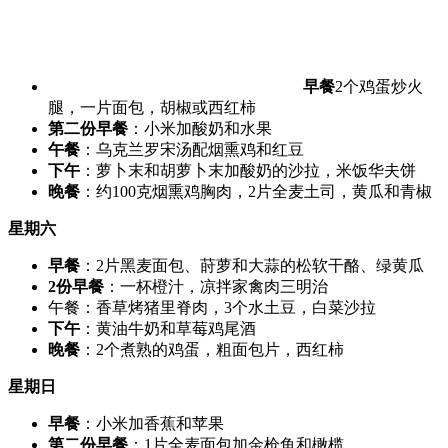
早餐
2个鸡蛋炒火
腿，一片面包，胡椒或西红柿
第二份早餐
：小米加酸奶和水果
午餐
：乌克兰罗宋汤配烟熏鸡和红豆
下午
：萝卜末和胡萝卜末加酸奶的沙拉，米饭华夫饼
晚餐
：约100克烟熏鸡胸肉，2片全麦土司，黄瓜和青椒
星期六
早餐
：2片黑麦面包、莳萝和大蒜的松软干酪、绿黄瓜
2份早餐
：一杯橙汁，凉拌家禽肉三明治
午餐：香草烤猪里脊肉，3个水土豆，白菜沙拉
下午
：黄油牛奶和草莓鸡尾酒
晚餐
：2个煮熟的鸡蛋，粗面包片，西红柿
星期日
早餐
：小米加香蕉和苹果
第二份早餐
：1片全麦面包加金枪鱼和橄榄