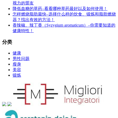
视力的盟友
降低血糖的草药–看看哪种草药最好以及如何使用！
怎样燃烧脂肪最快–选择什么样的饮食、锻炼和脂肪燃烧
器？找出有效的方法！
香辣椒、辣丁香（Syzygium aromaticum）–你需要知道的
健康特性！
分类
健康
男性问题
瘦身
美容
锻炼