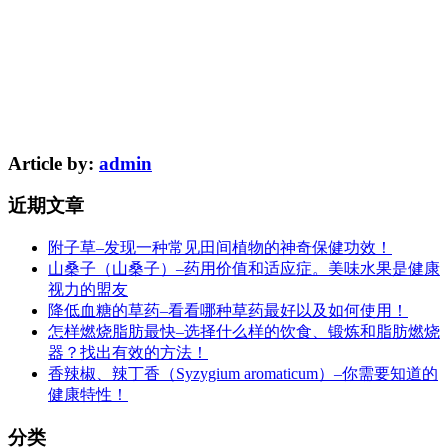
Article by:
admin
近期文章
附子草–发现一种常见田间植物的神奇保健功效！
山桑子（山桑子）–药用价值和适应症。美味水果是健康
视力的盟友
降低血糖的草药–看看哪种草药最好以及如何使用！
怎样燃烧脂肪最快–选择什么样的饮食、锻炼和脂肪燃烧
器？找出有效的方法！
香辣椒、辣丁香（Syzygium aromaticum）–你需要知道的
健康特性！
分类