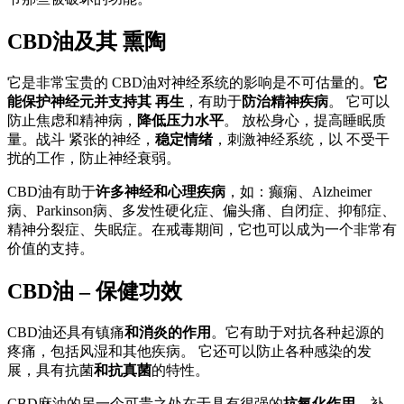
CBD油及其 熏陶
它是非常宝贵的 CBD油对神经系统的影响是不可估量的。
它
能保护神经元并支持其 再生
，有助于
防治精神疾病
。 它可以
防止焦虑和精神病，
降低压力水平
。 放松身心，提高睡眠质
量。战斗 紧张的神经，
稳定情绪
，刺激神经系统，以 不受干
扰的工作，防止神经衰弱。
CBD油有助于
许多神经和心理疾病
，如：癫痫、Alzheimer
病、Parkinson病、多发性硬化症、偏头痛、自闭症、抑郁症、
精神分裂症、失眠症。在戒毒期间，它也可以成为一个非常有
价值的支持。
CBD油 – 保健功效
CBD油还具有镇痛
和消炎的作用
。它有助于对抗各种起源的
疼痛，包括风湿和其他疾病。 它还可以防止各种感染的发
展，具有抗菌
和抗真菌
的特性。
CBD麻油的另一个可贵之处在于具有很强的
抗氧化作用
。补