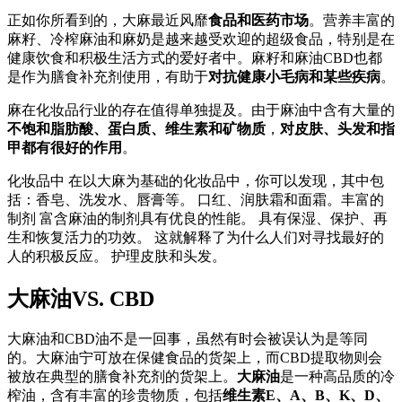
正如你所看到的，大麻最近风靡
食品和医药市场
。营养丰富的
麻籽、冷榨麻油和麻奶是越来越受欢迎的超级食品，特别是在
健康饮食和积极生活方式的爱好者中。麻籽和麻油CBD也都
是作为膳食补充剂使用，有助于
对抗健康小毛病和某些疾病
。
麻在化妆品行业的存在值得单独提及。由于麻油中含有大量的
不饱和脂肪酸、蛋白质、维生素和矿物质
，
对皮肤、头发和指
甲都有很好的作用
。
化妆品中 在以大麻为基础的化妆品中，你可以发现，其中包
括：香皂、洗发水、唇膏等。 口红、润肤霜和面霜。丰富的
制剂 富含麻油的制剂具有优良的性能。 具有保湿、保护、再
生和恢复活力的功效。 这就解释了为什么人们对寻找最好的
人的积极反应。 护理皮肤和头发。
大麻油VS. CBD
大麻油和CBD油不是一回事，虽然有时会被误认为是等同
的。大麻油宁可放在保健食品的货架上，而CBD提取物则会
被放在典型的膳食补充剂的货架上。
大麻油
是一种高品质的冷
榨油，含有丰富的珍贵物质，包括
维生素E、A、B、K、D、