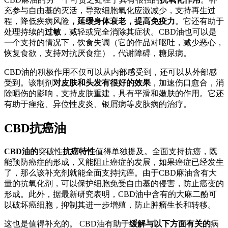
充参与自由基的灭活，导致细胞氧化应激减少，支持再生过
程，降低疾病风险
，延缓身体衰老，提高免疫力
。它还有助于
处理持续的
过敏
，减轻或完全消除其症状。CBD油也可以是
一个支持的情况下，饮食失调（它的作品对呕吐，减少恶心，
恢复食欲，支持对抗厌食症），代谢障碍，糖尿病。
CBD油的积极作用不仅可以从内部感受到，还可以从外部感
受到。该制剂
对皮肤和头发有很好的效果
，加速伤口愈合，消
除晒伤的影响，支持皮肤重建，具有平滑和嫩肤的作用。它还
有助于痤疮、异位性皮炎、银屑病等皮肤病的治疗。
CBD抗癌油
CBD油的
突破性
抗癌特性
值得单独提及。全面支持抗癌，既
能预防癌症的形成，又能阻止癌症的发展，如果癌症已经发生
了，那么该补充剂就能全面支持抗癌。由于CBD麻油含有大
量的抗氧化剂，可以保护细胞免受自由基的侵害，防止癌变的
形成。此外，据最新研究表明，CBD油中含有的大麻二酚可
以破坏癌细胞，抑制其进一步增殖，防止肿瘤生长和转移。
这也是值得补充的。 CBD油有助于
缓解与以下方面有关的
病