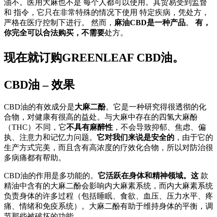
油不。医用大麻也不是 每个人都可以使用。其贸易受到监督
和 指令，它只在非常特殊的情况下使用 特定疾病，凭处方，
严格在医疗控制下进行。 然而，
麻油CBD是一种产品
。
有，
你完全可以合法购买，不需要
处方。
现在就订购GREENLEAF CBD油。
CBD油 – 效果
CBD油的有效成分是
大麻二酚
。它是一种研究得很透彻的化
合物，对健康有很高的益处。与大麻中存在的四氢大麻酚
（THC）不同，它
不具有麻醉性
，不会导致抑郁、焦虑、偏
执、注意力和记忆力问题。
它对我们来说是安全的
，由于它的
生产方式完美，而且含有高浓度的疗效化合物，所以对防治很
多病痛都有帮助。
CBD油的作用是多功能的。
它活跃在身体和精神领域。这
款
精油中含有的大麻二酚会影响内大麻素系统，而内大麻素系统
负责身体的许多过程（包括睡眠、食欲、血压、压力水平、疼
痛、情绪和免疫系统）。大麻二酚有助于维持身体的平衡，调
节那些被破坏的功能。