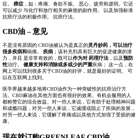
症。
癌症
，如：疼痛、食欲不振。 恶心、疲劳和虚弱。它还
可以减少 与化疗和放疗相关的麻烦的副作用。 以及加强标准
抗癌疗法的积极作用。 抗癌疗法。
CBD油 – 意见
不是没有原因的 CBD油被认为是真正的
灵丹妙药，可以治疗
很多疾病和
病痛。
疾病
；该补充剂具有巨大的促进健康的潜
力，并且 是非常有效的，既可以
作为对 药理疗法
，以及
预防
性
治疗。
健康支持和消除或多或少的严重
疾病； 这一点，在
网上可以找到很多关于CBD油的好评，就是最好的证明。 可
以在互联网上找到。
医学界越来越多地将CBD油作为一种突破性的抗癌治疗方
法。CBD麻油在其他方面也有很好的效果。有机会服用的人
都称赞它的综合效益。对一些人来说，它有助于处理精神问题
和成瘾问题，对另一些人来说，它减缓或阻止了疾病的发展，
对另一些人来说，它缓解了疼痛或以其他方式加强了受损的健
康。
现在就订购GREENLEAF CBD油。