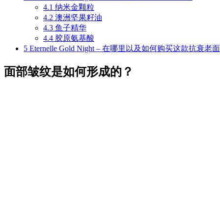
4.1
纳米金颗粒
4.2
澳洲坚果籽油
4.3
鱼子精华
4.4
胶原氨基酸
5
Eternelle Gold Night – 在哪里以及如何购买这款抗衰
面部皱纹是如何形成的？