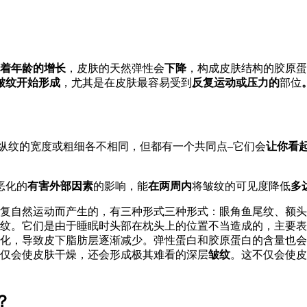
着年龄的增长
，皮肤的天然弹性会
下降
，构成皮肤结构的胶原蛋
皱纹开始形成
，尤其是在皮肤最容易受到
反复运动或压力的
部位
纵纹的宽度或粗细各不相同，但都有一个共同点–它们会
让你看
恶化的
有害外部因素
的影响，能
在两周内
将皱纹的可见度降低
多达
复自然运动而产生的，有三种形式三种形式：眼角鱼尾纹、额头
纹。它们是由于睡眠时头部在枕头上的位置不当造成的，主要表
化，导致皮下脂肪层逐渐减少。弹性蛋白和胶原蛋白的含量也会
仅会使皮肤干燥，还会形成极其难看的深层
皱纹
。这不仅会使皮
果？