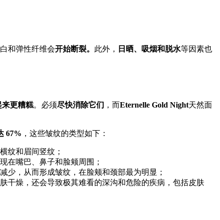
白和弹性纤维会
开始断裂。
此外，
日晒、吸烟和脱水
等因素也
。
起来更糟糕
。必须
尽快消除它们
，而
Eternelle Gold Night
天然面
 67%
，这些皱纹的类型如下：
横纹和眉间竖纹；
现在嘴巴、鼻子和脸颊周围；
减少，从而形成皱纹，在脸颊和颈部最为明显；
肤干燥，还会导致极其难看的深沟和危险的疾病，包括皮肤