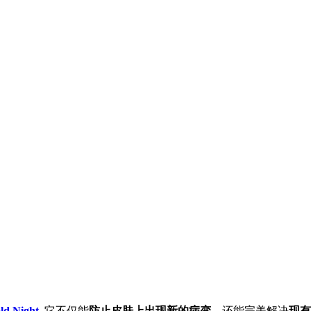
ld Night
.它不仅能
防止皮肤上出现新的病变
，还能完美解决
现有