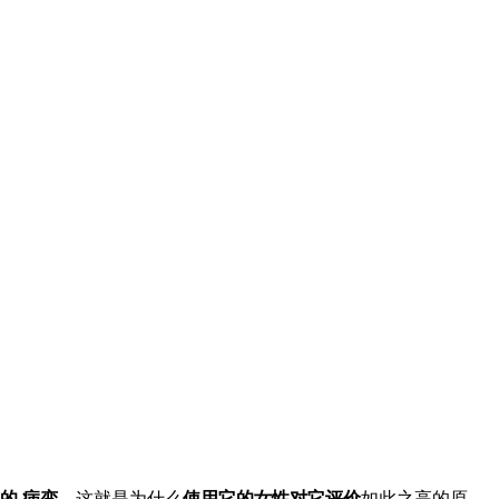
的
病变
，这就是为什么
使用它的女性对它评价
如此之高的原