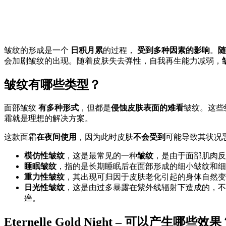
皱纹的形成是一个
日积月累
的过程，
受到多种因素的影响
。
随
会加剧皱纹的出现。随着皮肤失去弹性，自我再生能力减弱，
皱纹有哪些类型？
面部皱纹
有多种形式
，但都是
侵蚀皮肤表面的难看
皱纹。这些
霜就是理想的解决方案。
这款面霜
在夜间使用
，因为此时皮肤
不会受到
可能导致其状况
模仿性皱纹
，这是最常见的一种
皱纹
，是由于面部肌肉反
睡眠皱纹
，指的是长期睡眠后在面部形成的细小皱纹和细
重力性皱纹
，其出现可归因于皮肤老化引起的身体自然变
日光性皱纹
，这是由过多暴露在紫外线辐射下造成的，不
癌。
Eternelle Gold Night – 可以产生哪些效