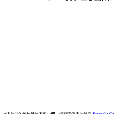
上述类型的皱纹风险不容
小觑
，您应该使用抗皱霜
Eternelle Go