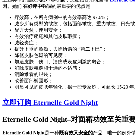
因。她们
在好评中
强调的最重要的优点是
疗效高，在所有病例中的有效率高达 97.6%；
减少所有类型的皱纹，包括面部皱纹、重力皱纹、日光皱
配方天然，使用安全；
有效治疗痤疮和其他皮肤瑕疵；
减轻炎症；
提升下垂的脸颊，去除所谓的 “第二下巴”；
降低皮肤色斑的可见度；
加速皮肤、伤口、溃疡或表皮刺激的愈合；
消除皮肤粗糙和干燥的不适感；
消除难看的眼袋；
改善面部椭圆形；
明显可见的皮肤年轻化，据一些专家称，可延长 15-20 年
立即订购 Eternelle Gold Night
Eternelle Gold Night–对面霜功效至关
Eternelle Gold Night
是一种
既有效又安全的
产品。唯一的例外