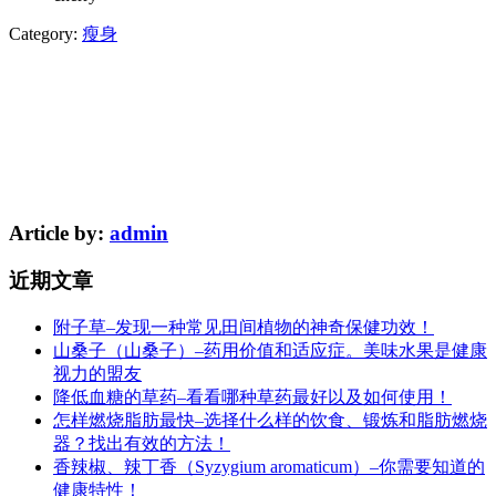
Category:
瘦身
Article by:
admin
近期文章
附子草–发现一种常见田间植物的神奇保健功效！
山桑子（山桑子）–药用价值和适应症。美味水果是健康
视力的盟友
降低血糖的草药–看看哪种草药最好以及如何使用！
怎样燃烧脂肪最快–选择什么样的饮食、锻炼和脂肪燃烧
器？找出有效的方法！
香辣椒、辣丁香（Syzygium aromaticum）–你需要知道的
健康特性！