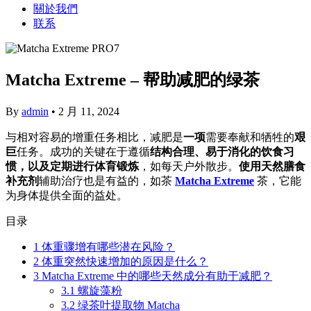
關於我們
联系
Matcha Extreme – 帮助减肥的绿茶
By
admin
•
2 月 11, 2024
与相对容易的增重任务相比，减肥是
一项
需要奉献和牺牲的
艰
巨
任务。成功的关键在于遵循
结构合理、易于消化的饮食习
惯，以及定期进行体育锻炼
，如每天户外散步。
使用天然膳食
补充剂
辅助治疗也是有益的，如茶
Matcha Extreme
茶，它能
为身体提供全面的益处。
目录
1
体重骤增有哪些潜在风险？
2
体重突然快速增加的原因是什么？
3
Matcha Extreme 中的哪些天然成分有助于减肥？
3.1
螺旋藻粉
3.2
绿茶叶提取物 Matcha