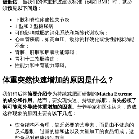
被低估
。当我们的体重超过建议标准（例如 BMI）时，就必
须
预见以下问题
：
下肢和脊柱疼痛性关节炎；
1 型和 2 型糖尿病
可能影响减肥的消化系统和新陈代谢疾病；
心血管疾病，如高血压、动脉粥样硬化或慢性静脉功能
不全；
肾脏、肝脏和胆囊功能障碍；
胃和十二指肠溃疡；
性能力和生育能力障碍。
体重突然快速增加的原因是什么？
我们稍后将
简要介绍
专为持续减肥而研制的
Matcha Extreme
的成分和作用
。然而，要实现快速、持续的减肥，
首先必须了
解可能意外导致体重增加的因素
。营养学家和医生认为，造成
这种现象的原因主要有
以下几点
：
饮食结构不合理，缺乏必要的营养素，而是由不健康的
反式脂肪、过量的糖和盐以及大量加工的食品组成，这
些食品对健康特别有害；