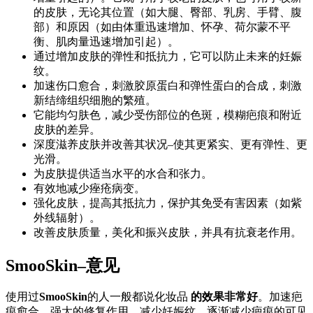
的皮肤，无论其位置（如大腿、臀部、乳房、手臂、腹
部）和原因（如由体重迅速增加、怀孕、荷尔蒙不平
衡、肌肉量迅速增加引起）。
通过增加皮肤的弹性和抵抗力，它可以防止未来的妊娠
纹。
加速伤口愈合，刺激胶原蛋白和弹性蛋白的合成，刺激
新结缔组织细胞的繁殖。
它能均匀肤色，减少受伤部位的色斑，模糊疤痕和附近
皮肤的差异。
深度滋养皮肤并改善其状况–使其更紧实、更有弹性、更
光滑。
为皮肤提供适当水平的水合和张力。
有效地减少痤疮病变。
强化皮肤，提高其抵抗力，保护其免受有害因素（如紫
外线辐射）。
改善皮肤质量，美化和振兴皮肤，并具有抗衰老作用。
SmooSkin–意见
使用过
SmooSkin
的人一般都说化妆品
的效果非常好
。加速疤
痕愈合，强大的修复作用，减少妊娠纹，逐渐减少疤痕的可见