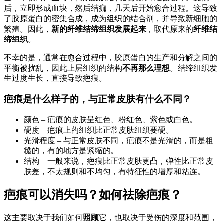
后，立即形成血块，然后结痂，几天后开始愈合过程。这导致
了胶原蛋白的密集合成，成为组织的结合剂，并导致新细胞的
繁殖。因此，
新的纤维结缔组织发展起来
，取代原来的
纤维结
缔组织
。
不幸的是，通常在愈合过程中，胶原蛋白的生产和分解之间的
平衡被扰乱，因此上层组织的结构
不再那么理想
。结缔组织发
生过度生长，直接导致疤痕。
疤痕是什么样子的，与正常皮肤有什么不同？
颜色 – 疤痕的皮肤呈红色、粉红色、紫色或白色。
硬度 – 疤痕上的组织比正常皮肤组织要硬。
光滑程度 – 与正常皮肤不同，疤痕不是光滑的，而是粗
糙的，有的地方是紧缩的。
结构 – 一般来说，疤痕比正常皮肤更凸，弹性比正常皮
肤差，不太规则和不均匀，有特征性的增厚和粘连。
疤痕可以消失吗？如何祛除疤痕？
这主要取决于我们如何
照顾
它，也取决于受伤的深度和范围，