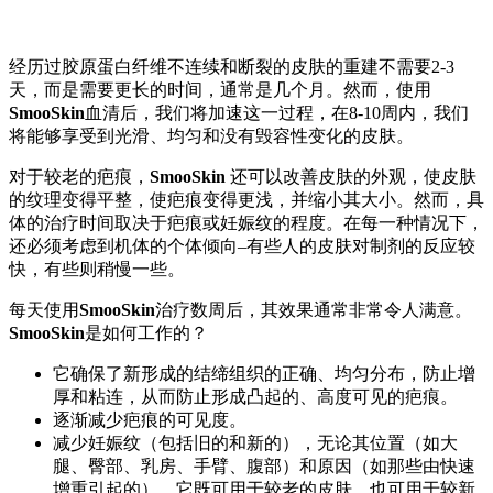
经历过胶原蛋白纤维不连续和断裂的皮肤的重建不需要2-3
天，而是需要更长的时间，通常是几个月。然而，使用
SmooSkin
血清后，我们将加速这一过程，在8-10周内，我们
将能够享受到光滑、均匀和没有毁容性变化的皮肤。
对于较老的疤痕，
SmooSkin
还可以改善皮肤的外观，使皮肤
的纹理变得平整，使疤痕变得更浅，并缩小其大小。然而，具
体的治疗时间取决于疤痕或妊娠纹的程度。在每一种情况下，
还必须考虑到机体的个体倾向–有些人的皮肤对制剂的反应较
快，有些则稍慢一些。
每天使用
SmooSkin
治疗数周后，其效果通常非常令人满意。
SmooSkin
是如何工作的？
它确保了新形成的结缔组织的正确、均匀分布，防止增
厚和粘连，从而防止形成凸起的、高度可见的疤痕。
逐渐减少疤痕的可见度。
减少妊娠纹（包括旧的和新的），无论其位置（如大
腿、臀部、乳房、手臂、腹部）和原因（如那些由快速
增重引起的）。它既可用于较老的皮肤，也可用于较新