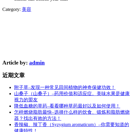
Category:
美容
Article by:
admin
近期文章
附子草–发现一种常见田间植物的神奇保健功效！
山桑子（山桑子）–药用价值和适应症。美味水果是健康
视力的盟友
降低血糖的草药–看看哪种草药最好以及如何使用！
怎样燃烧脂肪最快–选择什么样的饮食、锻炼和脂肪燃烧
器？找出有效的方法！
香辣椒、辣丁香（Syzygium aromaticum）–你需要知道的
健康特性！