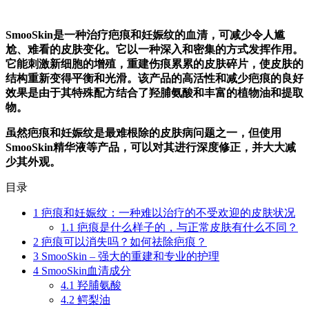
SmooSkin是一种治疗疤痕和妊娠纹的血清，可减少令人尴
尬、难看的皮肤变化。它以一种深入和密集的方式发挥作用。
它能刺激新细胞的增殖，重建伤痕累累的皮肤碎片，使皮肤的
结构重新变得平衡和光滑。该产品的高活性和减少疤痕的良好
效果是由于其特殊配方结合了羟脯氨酸和丰富的植物油和提取
物。
虽然疤痕和妊娠纹是最难根除的皮肤病问题之一，但使用
SmooSkin精华液等产品，可以对其进行深度修正，并大大减
少其外观。
目录
1
疤痕和妊娠纹：一种难以治疗的不受欢迎的皮肤状况
1.1
疤痕是什么样子的，与正常皮肤有什么不同？
2
疤痕可以消失吗？如何祛除疤痕？
3
SmooSkin – 强大的重建和专业的护理
4
SmooSkin血清成分
4.1
羟脯氨酸
4.2
鳄梨油