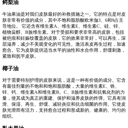
鳄梨油
牛油果油是对我们皮肤最好的补救措施之一。它的特点是对皮
肤非常有价值的成分，其中不饱和脂肪酸欧米伽3、6和9占主
导地位。 它还含有维生素A、维生素E、维生素C、硅、锌、
植物甾醇、B族维生素。对于受损和要求非常高的皮肤，包括
被疤痕和妊娠纹覆盖的皮肤，它的效果非常好，可以再生，深
层滋养，减少不美观变化的可见性。激活表皮再生过程，加速
愈合。它为皮肤提供适当水平的油性和水合作用，舒缓刺激，
紧致和抚平皮肤。
椰子油
对于需要特别护理的皮肤来说，这是一种有价值的成分。它含
有最佳剂量的不饱和和饱和脂肪酸，大量的维生素E、铁、
锌、钙、维生素A和维生素B。C、B族维生素和抗氧化剂的力
量，使其成为真正的重建、保护和滋养皮肤的炸弹。它具有润
滑、保湿、再生、舒缓、减轻炎症和抗击细菌的作用。它使皮
肤光滑而有活力，支持愈合过程和形成新的、健康的、均匀的
组织。