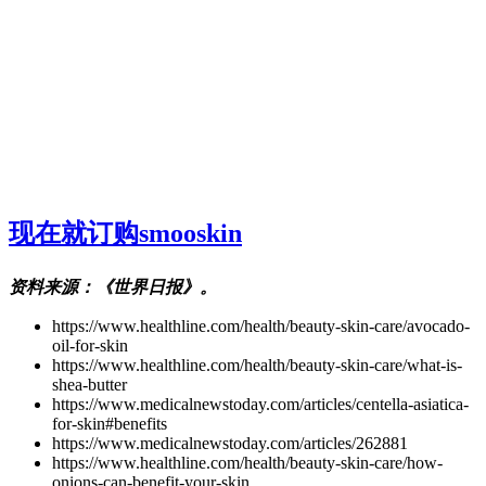
现在就订购smooskin
资料来源：《世界日报》。
https://www.healthline.com/health/beauty-skin-care/avocado-
oil-for-skin
https://www.healthline.com/health/beauty-skin-care/what-is-
shea-butter
https://www.medicalnewstoday.com/articles/centella-asiatica-
for-skin#benefits
https://www.medicalnewstoday.com/articles/262881
https://www.healthline.com/health/beauty-skin-care/how-
onions-can-benefit-your-skin