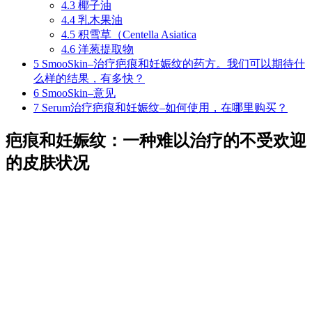
4.3
椰子油
4.4
乳木果油
4.5
积雪草（Centella Asiatica
4.6
洋葱提取物
5
SmooSkin–治疗疤痕和妊娠纹的药方。我们可以期待什
么样的结果，有多快？
6
SmooSkin–意见
7
Serum治疗疤痕和妊娠纹–如何使用，在哪里购买？
疤痕和妊娠纹：一种难以治疗的不受欢迎
的皮肤状况