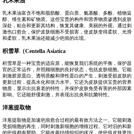
乳木果油
乳木果油富含不饱和脂肪酸、蛋白质、氨基酸、多酚、植物甾
醇、维生素和矿物质。这些宝贵的构件和营养物质渗透到皮肤
深处，粘合和更新其结构，恢复其健康、美丽的外观。通过刺
激伤口愈合，保护皮肤细胞不受损害，使皮肤变得柔软、光滑
和柔软，乳木果油还能减少疤痕的出现。
积雪草（Centella Asiatica
积雪草是一种宝贵的适应原，能恢复我们系统的平衡，保护器
官的正常运作，并照顾细胞的良好状态，包括皮肤细胞。它能
刺激胶原蛋白、透明质酸和弹性蛋白的产生，刺激受损皮肤的
更新过程，提高水化和张力水平。它还为皮肤提供宝贵的营养
物质，显示出抗衰老的特性，并保护皮肤免受有害的外部因素
影响。它还能舒缓刺激，并表现出抗炎和抗菌特性。
洋葱提取物
洋葱提取物是加速疤痕愈合过程的最有效方法之一。它能刺激
受损细胞的再生，同时刺激新细胞的增殖过程。它对旧的和新
的疤痕都有帮助。它能改善结缔组织的状况，使疤痕皮肤更均