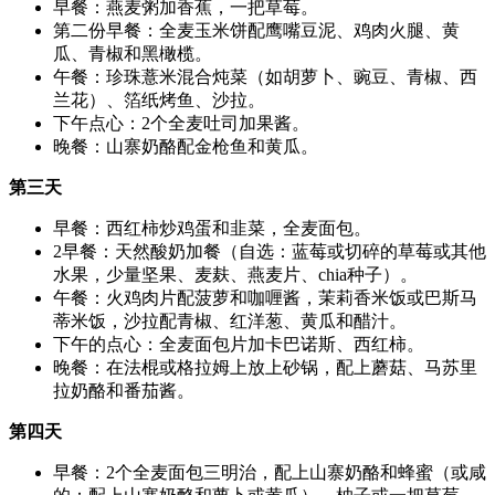
早餐：燕麦粥加香蕉，一把草莓。
第二份早餐：全麦玉米饼配鹰嘴豆泥、鸡肉火腿、黄
瓜、青椒和黑橄榄。
午餐：珍珠薏米混合炖菜（如胡萝卜、豌豆、青椒、西
兰花）、箔纸烤鱼、沙拉。
下午点心：2个全麦吐司加果酱。
晚餐：山寨奶酪配金枪鱼和黄瓜。
第三天
早餐：西红柿炒鸡蛋和韭菜，全麦面包。
2早餐：天然酸奶加餐（自选：蓝莓或切碎的草莓或其他
水果，少量坚果、麦麸、燕麦片、chia种子）。
午餐：火鸡肉片配菠萝和咖喱酱，茉莉香米饭或巴斯马
蒂米饭，沙拉配青椒、红洋葱、黄瓜和醋汁。
下午的点心：全麦面包片加卡巴诺斯、西红柿。
晚餐：在法棍或格拉姆上放上砂锅，配上蘑菇、马苏里
拉奶酪和番茄酱。
第四天
早餐：2个全麦面包三明治，配上山寨奶酪和蜂蜜（或咸