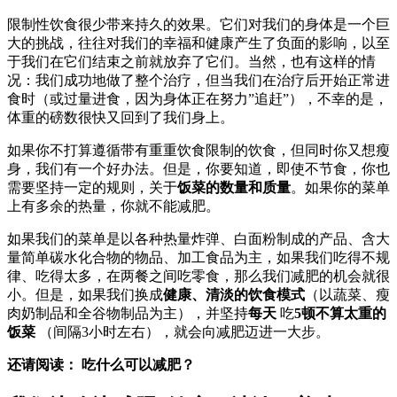
限制性饮食很少带来持久的效果。它们对我们的身体是一个巨
大的挑战，往往对我们的幸福和健康产生了负面的影响，以至
于我们在它们结束之前就放弃了它们。当然，也有这样的情
况：我们成功地做了整个治疗，但当我们在治疗后开始正常进
食时（或过量进食，因为身体正在努力”追赶”），不幸的是，
体重的磅数很快又回到了我们身上。
如果你不打算遵循带有重重饮食限制的饮食，但同时你又想瘦
身，我们有一个好办法。但是，你要知道，即使不节食，你也
需要坚持一定的规则，关于
饭菜的数量和质量
。如果你的菜单
上有多余的热量，你就不能减肥。
如果我们的菜单是以各种热量炸弹、白面粉制成的产品、含大
量简单碳水化合物的物品、加工食品为主，如果我们吃得不规
律、吃得太多，在两餐之间吃零食，那么我们减肥的机会就很
小。但是，如果我们换成
健康、清淡的饮食模式
（以蔬菜、瘦
肉奶制品和全谷物制品为主），并坚持
每天
吃
5顿不算太重的
饭菜
（间隔3小时左右），就会向减肥迈进一大步。
还请阅读：
吃什么可以减肥？