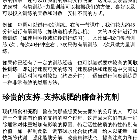
余的褶皱，还可以让我们的肌肉变得明显，这无疑会改善我们
的身材。有氧训练+力量训练可以根据我们的方便、喜好以及
可以投入训练的天数和时数，安排不同的方式。
例如，每周可以进行4次训练。在每一节课中，我们花大约45
分钟进行有氧训练（如轨道机或跑步机），大约20分钟进行力
量训练（如使用哑铃或杠铃进行练习）。又比如–我们每周训
练5次，每次40分钟左右，3次只做有氧训练，2次只做力量训
练。
如果你已经有了一定的训练经验，也可以尝试要求较高的
间歇
性训练
，即进行速度可变的练习（速度极快和速度适中交替进
行），训练时间相对较短（约25分钟）。适当进行间歇训练是
一种非常有效的燃脂方法。
珍贵的支持–支持减肥的膳食补充剂
现代膳食
补充剂
，旨在为那些想要失去额外的公斤的人，可以
是一个非常有价值的支持的整个过程。这是因为它们有助于消
除通常对体重增加有影响的原因。特定活性物质的特性特别有
价值，如：抑制食欲，调节碳水化合物代谢，给人以能量，加
快新陈代谢，强化脂肪分解，改善精神状态，提高注意力和行