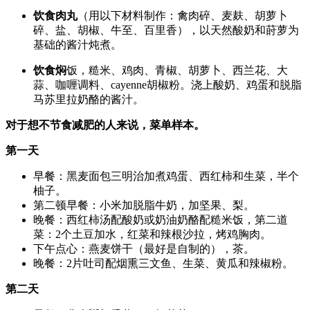
饮食肉丸
（用以下材料制作：禽肉碎、麦麸、胡萝卜
碎、盐、胡椒、牛至、百里香），以天然酸奶和莳萝为
基础的酱汁炖煮。
饮食焖
饭，糙米、鸡肉、青椒、胡萝卜、西兰花、大
蒜、咖喱调料、cayenne胡椒粉。浇上酸奶、鸡蛋和脱脂
马苏里拉奶酪的酱汁。
对于想不节食减肥的人来说，菜单样本。
第一天
早餐：黑麦面包三明治加煮鸡蛋、西红柿和生菜，半个
柚子。
第二顿早餐：小米加脱脂牛奶，加坚果、梨。
晚餐：西红柿汤配酸奶或奶油奶酪配糙米饭，第二道
菜：2个土豆加水，红菜和辣根沙拉，烤鸡胸肉。
下午点心：燕麦饼干（最好是自制的），茶。
晚餐：2片吐司配烟熏三文鱼、生菜、黄瓜和辣椒粉。
第二天