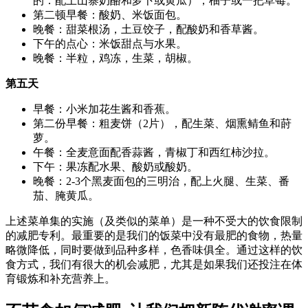
的：配上山寨奶酪和萝卜或黄瓜），柚子或一把草莓。
第二顿早餐：酸奶、米饭面包。
晚餐：甜菜根汤，土豆饺子，配酸奶和香草酱。
下午的点心：米饭甜点与水果。
晚餐：半粒，鸡冻，生菜，胡椒。
第五天
早餐：小米加花生酱和香蕉。
第二份早餐：粗麦饼（2片），配生菜、烟熏鲭鱼和莳
萝。
午餐：全麦意面配香蒜酱，青椒丁和西红柿沙拉。
下午：果冻配水果、酸奶或酸奶。
晚餐：2-3个黑麦面包的三明治，配上火腿、生菜、番
茄、腌黄瓜。
上述菜单集的实施（及类似的菜单）是一种不受大的饮食限制
的减肥专利。最重要的是我们的饭菜中没有最肥的食物，热量
略微降低，同时要做到品种多样，色香味俱全。通过这样的饮
食方式，我们有很大的机会减肥，尤其是如果我们还投注在体
育锻炼和补充营养上。