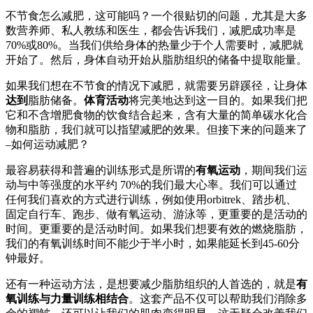
不节食怎么减肥，这可能吗？一个很贴切的问题，尤其是大多
数营养师、私人教练和医生，都会告诉我们，减肥成功率是
70%或80%。当我们供给身体的热量少于个人需要时，减肥就
开始了。然后，身体自动开始从脂肪组织的储备中提取能量。
如果我们想在不节食的情况下减肥，就需要另辟蹊径，让身体
达到
脂肪储备。
体育活动
将完美地达到这一目的。如果我们把
它和不含增肥食物的饮食结合起来，含有大量的简单碳水化合
物和脂肪，我们就可以指望减肥的效果。但接下来的问题来了
–如何运动减肥？
最容易获得和普遍的训练形式是所谓的
有氧运动
，期间我们运
动与中等强度的水平约 70%的我们最大心率。我们可以通过
任何我们喜欢的方式进行训练，例如使用orbitrek、踏步机、
固定自行车、跑步、做有氧运动、游泳等，更重要的是活动的
时间。更重要的是活动时间。如果我们想要有效的燃烧脂肪，
我们的有氧训练时间不能少于半小时，如果能延长到45-60分
钟最好。
还有一种运动方法，是想要减少脂肪组织的人首选的，就是
有
氧训练与力量训练相结合
。这套产品不仅可以帮助我们消除多