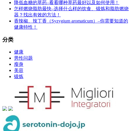
降低血糖的草药–看看哪种草药最好以及如何使用！
怎样燃烧脂肪最快–选择什么样的饮食、锻炼和脂肪燃烧
器？找出有效的方法！
香辣椒、辣丁香（Syzygium aromaticum）–你需要知道的
健康特性！
分类
健康
男性问题
瘦身
美容
锻炼