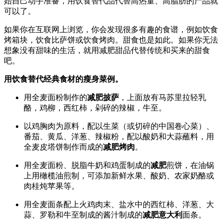
始自己动手准备，用饮食替代品代替高热量、高脂肪的产品就
可以了。
如果你在互联网上浏览，你会发现很多有趣的食谱，例如饮食
烤箱块，饮食比萨饼或饮食烤肉。甜食也是如此。如果你无法
想象没有甜味的生活，就用减肥甜品代替传统和买来的甜食
吧。
用饮食替代经典食材的瘦身菜例。
用全麦面粉制作的
减肥披萨
，上面放有马苏里拉轻乳
酪，鸡柳，西红柿，剁碎的辣椒，牛至。
以鸡胸肉为原料，配以生菜（或切碎的中国卷心菜）、
番茄、黄瓜、洋葱、辣椒粉，配以酸奶和大蒜蘸料，用
全麦皮塔饼制作而成的
减肥烤肉
。
用全麦面粉、脱脂牛奶和鸡蛋制成的
减肥
煎饼，在油锅
上用橄榄油煎制，可添加新鲜水果、酸奶、农家奶酪或
肉桂炖苹果等。
用全麦面条配上火鸡肉末、盐水中的西红柿、洋葱、大
蒜、罗勒和牛至制成的酱汁制成的
减肥意大利
面条。