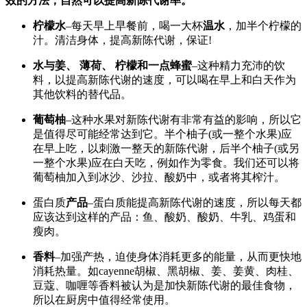
效的方法，自然可以提高新陈代谢率。
柠檬水
–每天早上早餐前，喝一大杯
温水
，加半个柠檬的
汁。清洁身体，提高新陈代谢，保证!
水与姜、 薄荷、 柠檬和一点蜂蜜
–这种精力充沛的饮
料，以提高新陈代谢的速度，可以喝在早上和白天作为
其他饮料的替代品。
葡萄柚
–这种水果对新陈代谢有非常有益的影响，所以它
是值得尽可能经常达到它。半个柚子(或一整个水果)应
在早上吃，以刺激一整天的新陈代谢，后半个柚子(或另
一整个水果)应在白天吃，例如作为零食。我们还可以将
葡萄柚加入到冰沙、沙拉、酸奶中，或者将其榨汁。
蛋白质
产品
–蛋白质能提高新陈代谢的速度，所以每天都
应该达到这样的产品：鱼、酸奶、酸奶、牛乳、鸡蛋和
瘦肉。
香料
–加强产热，迫使身体消耗更多的能量，从而更快地
消耗热量。如cayenne胡椒、黑胡椒、姜、姜黄、肉桂、
豆蔻、咖喱等香料被认为是加快新陈代谢的最佳食物，
所以在厨房中值得经常使用。