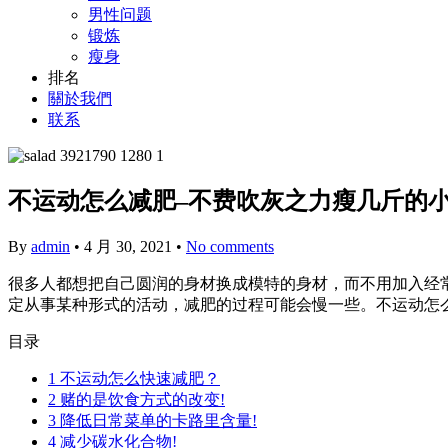
男性问题
锻炼
瘦身
排名
關於我們
联系
不运动怎么减肥–不费吹灰之力瘦几斤的
By
admin
•
4 月 30, 2021
•
No comments
很多人都想把自己圆润的身材换成模特的身材，而不用加入经
定从事某种形式的活动，减肥的过程可能会慢一些。不运动怎
目录
1
不运动怎么快速减肥？
2
赌的是饮食方式的改变!
3
降低日常菜单的卡路里含量!
4
减少碳水化合物!