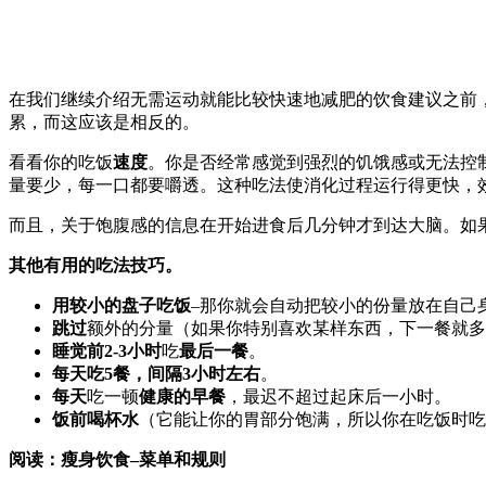
在我们继续介绍无需运动就能比较快速地减肥的饮食建议之前
累，而这应该是相反的。
看看你的吃饭
速度
。你是否经常感觉到强烈的饥饿感或无法控
量要少，每一口都要嚼透。这种吃法使消化过程运行得更快，
而且，关于饱腹感的信息在开始进食后几分钟才到达大脑。如
其他有用的吃法技巧。
用较小的盘子吃饭
–那你就会自动把较小的份量放在自己
跳过
额外的分量（如果你特别喜欢某样东西，下一餐就多
睡觉前2-3小时
吃
最后一餐
。
每天吃5餐，间隔3小时左右
。
每天
吃一顿
健康的早餐
，最迟不超过起床后一小时。
饭前喝杯水
（它能让你的胃部分饱满，所以你在吃饭时吃
阅读：瘦身饮食–菜单和规则