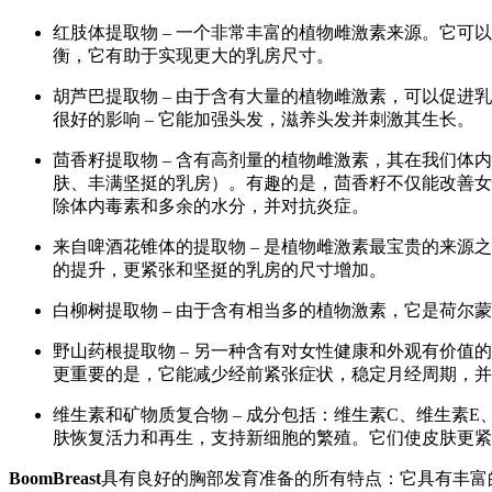
红肢体提取物 – 一个非常丰富的植物雌激素来源。它
衡，它有助于实现更大的乳房尺寸。
胡芦巴提取物 – 由于含有大量的植物雌激素，可以促
很好的影响 – 它能加强头发，滋养头发并刺激其生长。
茴香籽提取物 – 含有高剂量的植物雌激素，其在我们
肤、丰满坚挺的乳房）。有趣的是，茴香籽不仅能改善女
除体内毒素和多余的水分，并对抗炎症。
来自啤酒花锥体的提取物 – 是植物雌激素最宝贵的来
的提升，更紧张和坚挺的乳房的尺寸增加。
白柳树提取物 – 由于含有相当多的植物激素，它是荷
野山药根提取物 – 另一种含有对女性健康和外观有价
更重要的是，它能减少经前紧张症状，稳定月经周期，并
维生素和矿物质复合物 – 成分包括：维生素C、维生素
肤恢复活力和再生，支持新细胞的繁殖。它们使皮肤更紧
BoomBreast
具有良好的胸部发育准备的所有特点：它具有丰富