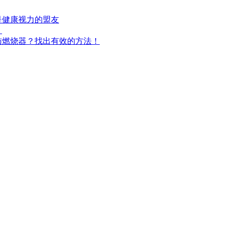
是健康视力的盟友
！
肪燃烧器？找出有效的方法！