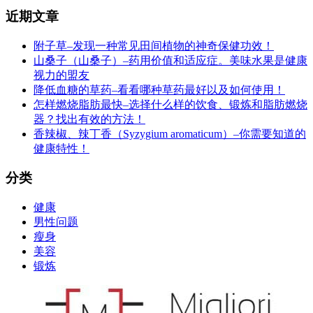
近期文章
附子草–发现一种常见田间植物的神奇保健功效！
山桑子（山桑子）–药用价值和适应症。美味水果是健康
视力的盟友
降低血糖的草药–看看哪种草药最好以及如何使用！
怎样燃烧脂肪最快–选择什么样的饮食、锻炼和脂肪燃烧
器？找出有效的方法！
香辣椒、辣丁香（Syzygium aromaticum）–你需要知道的
健康特性！
分类
健康
男性问题
瘦身
美容
锻炼