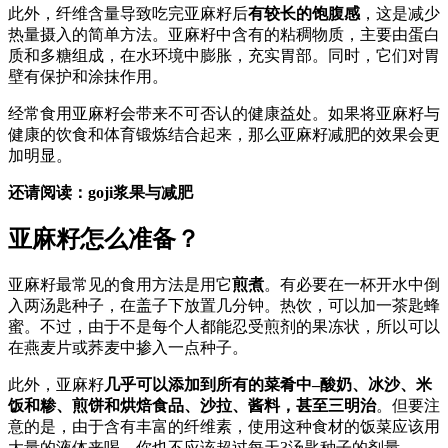
此外，纤维含量导致吃完亚麻籽后
有较长的饱腹感
，这是减少
热量摄入的简单方法。亚麻籽中含有的粘稠物质，主要由蛋白
质和多糖组成，在水环境中膨胀，充实胃部。同时，它们对胃
壁有保护和涂抹作用。
经常食用亚麻籽会带来不可否认的健康益处。如果将亚麻籽与
健康的饮食和体育锻炼结合起来，那么亚麻籽减肥的效果会更
加明显。
还请阅读：goji浆果与减肥
亚麻籽怎么准备？
亚麻籽最常见的食用方法是用它
煎煮
。有必要在一杯开水中倒
入两汤匙种子，在盖子下放置几分钟。热饮，可以加一茶匙蜂
蜜。不过，由于不是每个人都能忍受煎剂的果冻状，所以可以
在燕麦片或荞麦中掺入一点种子。
此外，亚麻籽
几乎可以添加到所有的菜肴中–酸奶、冰沙、米
饭和糁、煎饼和烘焙食品、沙拉、酱料，甚至三明治
。但要注
意的是，由于含有丰富的纤维素，使用这种食材的饭菜应该用
大量的液体来喝。你也不应该超过每天3汤匙种子的剂量。