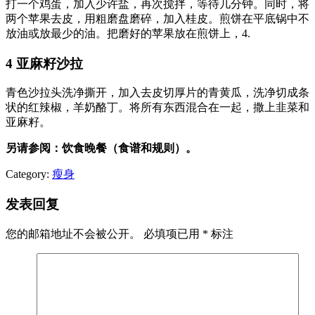
打一个鸡蛋，加入少许盐，再次搅拌，等待几分钟。同时，将
两个苹果去皮，用粗磨盘磨碎，加入桂皮。煎饼在平底锅中不
放油或放最少的油。把磨好的苹果放在煎饼上，4.
4 亚麻籽沙拉
青色沙拉头洗净撕开，加入去皮切厚片的青黄瓜，洗净切成条
状的红辣椒，羊奶酪丁。将所有东西混合在一起，撒上韭菜和
亚麻籽。
另请参阅：饮食晚餐（食谱和规则）。
Category:
瘦身
发表回复
您的邮箱地址不会被公开。
必填项已用
*
标注