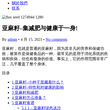
關於我們
联系
亚麻籽–集减肥与健康于一身!
By
admin
•
4 月 15, 2021
•
No comments
亚麻籽，也就是普通的亚麻籽，因为其非凡的营养和保健功
效，被算作是保健食品的一种。最常见的是用于消化系统的疾
病和疾病，但也有瘦身的价值。事实上，它的作用范围非常广
泛，几乎覆盖了整个身体。
目录
1
亚麻籽–小种子里藏着什么？
2
亚麻籽–特性和对健康的影响
3
亚麻籽和减肥
4
亚麻籽怎么准备？
5
亚麻籽食谱
5.1
1 – 亚麻籽绿色冰沙