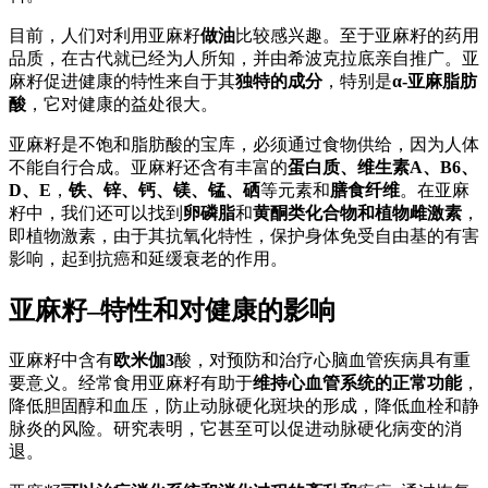
目前，人们对利用亚麻籽
做油
比较感兴趣。至于亚麻籽的药用
品质，在古代就已经为人所知，并由希波克拉底亲自推广。亚
麻籽促进健康的特性来自于其
独特的成分
，特别是
α-亚麻脂肪
酸
，它对健康的益处很大。
亚麻籽是不饱和脂肪酸的宝库，必须通过食物供给，因为人体
不能自行合成。亚麻籽还含有丰富的
蛋白质、维生素A、B6、
D、E
，
铁、锌、钙、镁、锰、硒
等元素和
膳食纤维
。在亚麻
籽中，我们还可以找到
卵磷脂
和
黄酮类化合物和植物雌激素
，
即植物激素，由于其抗氧化特性，保护身体免受自由基的有害
影响，起到抗癌和延缓衰老的作用。
亚麻籽–特性和对健康的影响
亚麻籽中含有
欧米伽3
酸，对预防和治疗心脑血管疾病具有重
要意义。经常食用亚麻籽有助于
维持心血管系统的正常功能
，
降低胆固醇和血压，防止动脉硬化斑块的形成，降低血栓和静
脉炎的风险。研究表明，它甚至可以促进动脉硬化病变的消
退。