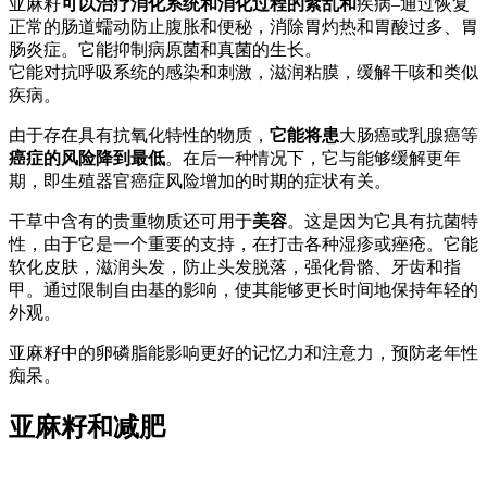
亚麻籽
可以治疗消化系统和消化过程的紊乱和
疾病–通过恢复
正常的肠道蠕动防止腹胀和便秘，消除胃灼热和胃酸过多、胃
肠炎症。它能抑制病原菌和真菌的生长。
它能对抗呼吸系统的感染和刺激，滋润粘膜，缓解干咳和类似
疾病。
由于存在具有抗氧化特性的物质，
它能将患
大肠癌或乳腺癌等
癌症的风险降到最低
。在后一种情况下，它与能够缓解更年
期，即生殖器官癌症风险增加的时期的症状有关。
干草中含有的贵重物质还可用于
美容
。这是因为它具有抗菌特
性，由于它是一个重要的支持，在打击各种湿疹或痤疮。它能
软化皮肤，滋润头发，防止头发脱落，强化骨骼、牙齿和指
甲。通过限制自由基的影响，使其能够更长时间地保持年轻的
外观。
亚麻籽中的卵磷脂能影响更好的记忆力和注意力，预防老年性
痴呆。
亚麻籽和减肥