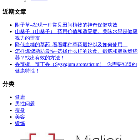
近期文章
附子草–发现一种常见田间植物的神奇保健功效！
山桑子（山桑子）–药用价值和适应症。美味水果是健康
视力的盟友
降低血糖的草药–看看哪种草药最好以及如何使用！
怎样燃烧脂肪最快–选择什么样的饮食、锻炼和脂肪燃烧
器？找出有效的方法！
香辣椒、辣丁香（Syzygium aromaticum）–你需要知道的
健康特性！
分类
健康
男性问题
瘦身
美容
锻炼