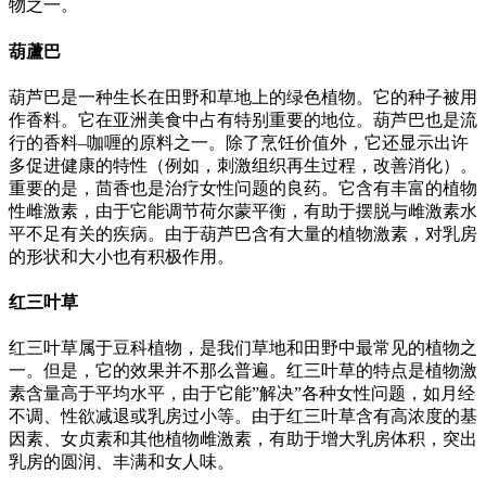
物之一。
葫蘆巴
葫芦巴是一种生长在田野和草地上的绿色植物。它的种子被用
作香料。它在亚洲美食中占有特别重要的地位。葫芦巴也是流
行的香料–咖喱的原料之一。除了烹饪价值外，它还显示出许
多促进健康的特性（例如，刺激组织再生过程，改善消化）。
重要的是，茴香也是治疗女性问题的良药。它含有丰富的植物
性雌激素，由于它能调节荷尔蒙平衡，有助于摆脱与雌激素水
平不足有关的疾病。由于葫芦巴含有大量的植物激素，对乳房
的形状和大小也有积极作用。
红三叶草
红三叶草属于豆科植物，是我们草地和田野中最常见的植物之
一。但是，它的效果并不那么普遍。红三叶草的特点是植物激
素含量高于平均水平，由于它能”解决”各种女性问题，如月经
不调、性欲减退或乳房过小等。由于红三叶草含有高浓度的基
因素、女贞素和其他植物雌激素，有助于增大乳房体积，突出
乳房的圆润、丰满和女人味。