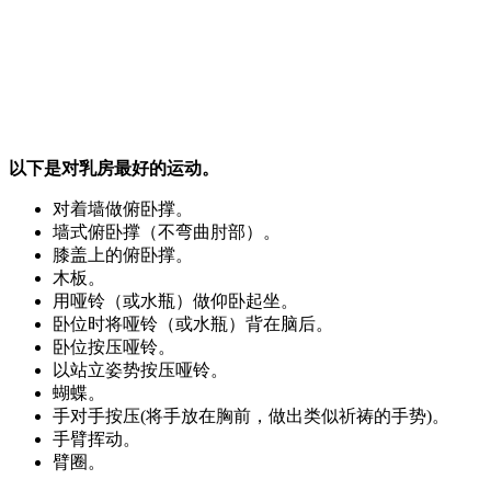
以下是对乳房最好的运动。
对着墙做俯卧撑。
墙式俯卧撑（不弯曲肘部）。
膝盖上的俯卧撑。
木板。
用哑铃（或水瓶）做仰卧起坐。
卧位时将哑铃（或水瓶）背在脑后。
卧位按压哑铃。
以站立姿势按压哑铃。
蝴蝶。
手对手按压(将手放在胸前，做出类似祈祷的手势)。
手臂挥动。
臂圈。