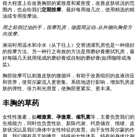
很大程度上在改善胸部的紧致度和紧密度，改善皮肤状况的范
围内，也会给我们
定期按摩
。最好每周做几次，使用精选的精
油或专用按摩油。
用之前倒过油的手，按摩乳房，做圆周运动–从外侧向胸骨方
向按摩。
淋浴时用温水和冷水（从下往上）交替浇灌乳房也是一种很好
的按摩方法。另一种行之有效的方法是用磨砂膏擦拭乳房，最
好每隔几天就用现成的磨砂膏或自制的磨砂膏(如用咖啡或海
盐)。
胸部按摩可以刺激皮肤的微循环，有助于改善组织的血液供应
和营养，使荷尔蒙流入更密集。系统地进行影响，增加乳房皮
肤的弹性、张力和光滑度，使胸部更紧实、更丰满。
丰胸的草药
女性性激素，如
雌激素、孕激素、催乳素
等，主要负责我们的
生殖能力，同时也负责性欲、新陈代谢、钙质储存、情绪、皮
肤状况以及我们身体中女性特征的发育。由于女性荷尔蒙的作
用，我们拥有高亢的嗓音，特殊的女性体毛，特有的身体比例