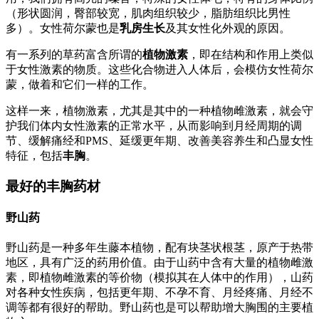
（形状圆润，臀部较宽，肌肉组织较少，脂肪组织比男性
多）。女性荷尔蒙也是
乳房生长
及其女性化外观的原因。
有一系列的草药富含所谓的
植物激素
，即在结构和作用上类似
于女性激素的物质。这些化合物进入人体后，会模仿女性荷尔
蒙，做着和它们一样的工作。
这样一来，植物激素，尤其是其中的一种植物雌激素，就会守
护我们体内女性激素的正常水平，从而影响到月经周期的调
节、缓解痛经和PMS、延缓更年期、改善美容养生和凸显女性
特征，包括
丰胸
。
最好的丰胸药材
野山药
野山药是一种多年生藤本植物，配有块茎状根茎，原产于热带
地区，具有广泛的药用价值。由于山药中含有大量的植物雌激
素，即植物雌激素的等价物（模拟其在人体中的作用），山药
对各种女性疾病，包括更年期、不孕不育、月经疼痛、月经不
调等都有很好的帮助。野山药也是可以帮助增大胸围的主要植