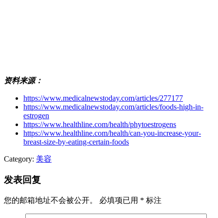
资料来源：
https://www.medicalnewstoday.com/articles/277177
https://www.medicalnewstoday.com/articles/foods-high-in-
estrogen
https://www.healthline.com/health/phytoestrogens
https://www.healthline.com/health/can-you-increase-your-
breast-size-by-eating-certain-foods
Category:
美容
发表回复
您的邮箱地址不会被公开。
必填项已用
*
标注