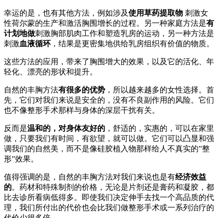
幸运的是，也有其他方法，例如涉及
使用草药提取物
刺激女
性荷尔蒙的生产和激活胸围增长的过程。另一种家庭方法是
有
计划地做
刺激胸部肌肉工作和塑造乳房的运动，另一种方法是
刺激
血液循环
，结果是更密集地供给乳房组织有价值的物质。
这些方法的应用，带来了胸围增大的效果，以及它的活化、年
轻化、漂亮的形状和提升。
自然的丰胸方法
有很多的优势
，所以越来越多的女性选择。首
先，它们对我们来说是安全的，没有不良副作用的风险。它们
也不像整形手术那样与身体的深层干扰有关。
反而是
温和的，对身体友好的
，舒适的，实惠的，可以在家里
做，只要我们有时间，有欲望，就可以做。它们可以凸显和强
调我们的自然美，而不是像硅胶植入物那样给人不真实的”整
形”效果。
值得强调的是，自然的丰胸方法对我们来说也是有
经济效益
的
。药材和特殊制剂的价格，无论是片剂还是膏药和凝胶，都
比去诊所看病低得多。即使我们决定伸手去找一个高品质的代
理，我们所付出的代价也会比我们做整形手术或一系列治疗的
代价少很多倍。