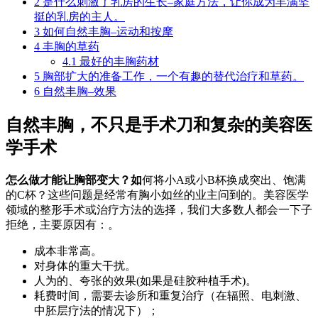
2
是什么刺激了乳房的生长–家庭方法，让你成为丰满坚
挺的乳房的主人。
3
如何自然丰胸–运动和按摩
4
丰胸的草药
4.1
最好的丰胸药材
5
胸部扩大的准备工作，一个有趣的替代治疗和草药。
6
自然丰胸–效果
自然丰胸，不只是手术刀和复杂的美容医
学手术
怎么做才能让胸部变大？如
何将小A或小B杯换成突出、饱满
的C杯？这些问题是经常有胸小如丝的业主问到的。美容医学
领域的整形手术或治疗方法的选择，我们大多数人都会一下子
拒绝，主要原因有：。
成本非常高。
对身体的重大干扰。
人为的、夸张的效果(如果是硅胶种植手术)。
耗费时间，需要去诊所和重复治疗（在辐照、电刺激、
中胚层疗法的情况下）；