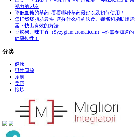
视力的盟友
降低血糖的草药–看看哪种草药最好以及如何使用！
怎样燃烧脂肪最快–选择什么样的饮食、锻炼和脂肪燃烧
器？找出有效的方法！
香辣椒、辣丁香（Syzygium aromaticum）–你需要知道的
健康特性！
分类
健康
男性问题
瘦身
美容
锻炼