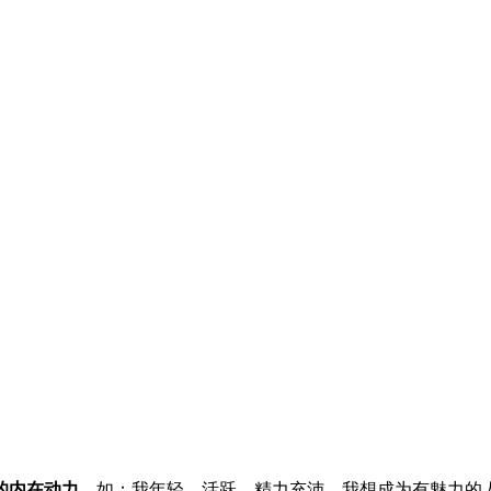
的内在动力
，如：我年轻、活跃、精力充沛，我想成为有魅力的