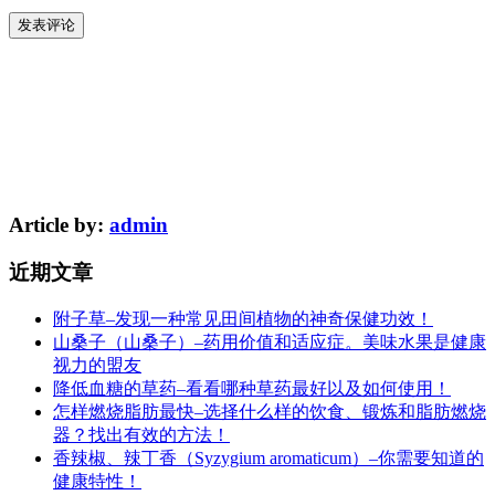
Article by:
admin
近期文章
附子草–发现一种常见田间植物的神奇保健功效！
山桑子（山桑子）–药用价值和适应症。美味水果是健康
视力的盟友
降低血糖的草药–看看哪种草药最好以及如何使用！
怎样燃烧脂肪最快–选择什么样的饮食、锻炼和脂肪燃烧
器？找出有效的方法！
香辣椒、辣丁香（Syzygium aromaticum）–你需要知道的
健康特性！