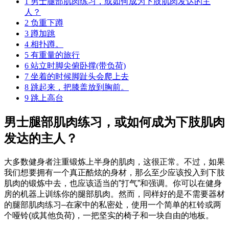
1
男士腿部肌肉练习，或如何成为下肢肌肉发达的主
人？
2
负重下蹲
3
蹲加跳
4
相扑蹲。
5
有重量的旅行
6
站立时脚尖俯卧撑(带负荷)
7
坐着的时候脚趾头会爬上去
8
跳起来，把膝盖放到胸前。
9
跳上高台
男士腿部肌肉练习，或如何成为下肢肌肉
发达的主人？
大多数健身者注重锻炼上半身的肌肉，这很正常。不过，如果
我们想要拥有一个真正酷炫的身材，那么至少应该投入到下肢
肌肉的锻炼中去，也应该适当的”打气”和强调。你可以在健身
房的机器上训练你的腿部肌肉。然而，同样好的是不需要器材
的腿部肌肉练习–在家中的私密处，使用一个简单的杠铃或两
个哑铃(或其他负荷)，一把坚实的椅子和一块自由的地板。