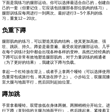
下面是我练习的腿部运动。你可以选择最适合自己的，创建自
己的一套（但要记住，它应该包括腿部各部位肌肉的练习）。
腿部训练应每周进行一到两次。最好进行3～5个系列的练
习，重复12～20次。
负重下蹲
腿部肌肉的练习，可以塑造其肌肉结构，使其更加高效、强
壮、跳跃、持久。蹲姿是最普遍、最受欢迎的腿部运动。几乎
在每个训练计划中都会出现各种各样的变种。虽然已经经典的
下蹲可以非常有效地塑造腿部肌肉，对于力量训练的精通者
（为了更好的结果），我建议下蹲与负载。
拿起一个杠铃放在背上，或者手上拿两个哑铃（可以选择使用
负重背包或旅行包，将其放在脖子上）。小步站立，双腿屈膝
至大腿与地面平行，然后回到起始位置。
蹲加跳
手里拿着哑铃。双臂放低在身体两侧。两脚稍稍分开站立。进
行下蹲（直到你的大腿与地面平行），然后跳起来。紧接着又