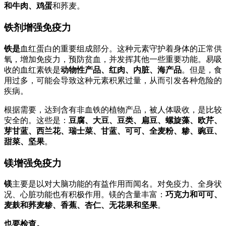
和牛肉、鸡蛋
和荞麦。
铁剂增强免疫力
铁是
血红蛋白的重要组成部分。这种元素守护着身体的正常供
氧，增加免疫力，预防贫血，并发挥其他一些重要功能。易吸
收的血红素铁是
动物性产品、红肉、内脏、海产品
。但是，食
用过多，可能会导致这种元素积累过量，从而引发各种危险的
疾病。
根据需要，达到含有非血铁的植物产品，被人体吸收，是比较
安全的。这些是：
豆腐、大豆、豆类、扁豆、螺旋藻、欧芹、
芽甘蓝、西兰花、瑞士菜、甘蓝、可可、全麦粉、糁、豌豆、
甜菜、坚果
。
镁增强免疫力
镁
主要是以对大脑功能的有益作用而闻名。对免疫力、全身状
况、心脏功能也有积极作用。镁的含量丰富：
巧克力和可可、
麦麸和荞麦糁、香蕉、杏仁、无花果和坚果
。
也要检查。