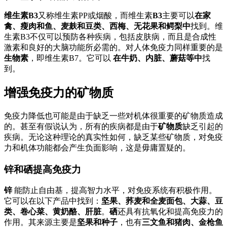
维生素B3
又称维生素PP或烟酸，而维生素
B3
主要可以
在家
禽、瘦肉和鱼、麦麸和豆类、西梅、无花果和鳄梨中
找到。维
生素B3不仅可以预防各种疾病，包括皮肤病，而且是合成性
激素和良好的大脑功能所必需的。对人体免疫力同样重要的是
生物素
，即维生素B7。它可以
在牛奶、内脏、蘑菇等中
找
到。
增强免疫力的矿物质
免疫力降低也可能是由于缺乏一些对机体很重要的矿物质造成
的。甚至有假说认为，所有的疾病都是由于
矿物质
缺乏引起的
疾病。无论这种理论的真实性如何，缺乏某些矿物质，对免疫
力和机体功能都会产生负面影响，这是毋庸置疑的。
锌和硒提高免疫力
锌
能防止自由基，提高智力水平，对免疫系统有积极作用。
它可以在以下产品中找到：
坚果、荞麦和全麦面包、大蒜、豆
类、卷心菜、黄奶酪、肝脏
。
硒
还具有抗氧化和提高免疫力的
作用。其来源主要是
坚果和种子
，也有
三文鱼和猪肉、金枪鱼