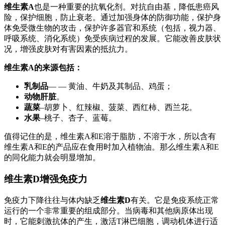
维生素A
也是一种重要的抗氧化剂。对抗自由基，降低患癌风
险，保护细胞，防止衰老。通过加强身体的防御功能，保护身
体免受微生物的攻击，保护许多器官和系统（包括，视力器、
呼吸系统、消化系统）免受疾病过程的发展。它能改善皮肤状
况，增强皮肤对有害因素的抵抗力。
维生素A的来源包括：
乳制品
— — 黄油、牛奶及其制品、鸡蛋；
动物肝脏
。
蔬菜
–胡萝卜、红辣椒、菠菜、西红柿、西兰花。
水果
–桃子、杏子、蓝莓。
值得记住的是，维生素A和E溶于脂肪，不溶于水，所以含有
维生素A和E的产品应在食用时加入植物油。那么维生素A和E
的同化能力就会明显增加。
维生素D增强免疫力
免疫力下降往往与体内缺乏
维生素D
有关。它是免疫系统正常
运行的一个非常重要的组成部分。当病毒和其他病原体出现
时，它能刺激抗体的产生，激活T淋巴细胞，调动机体进行适