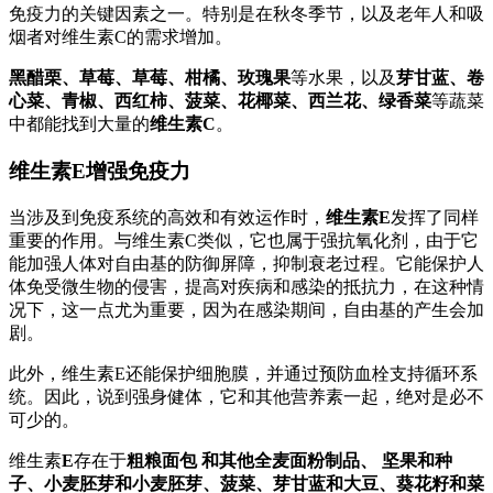
免疫力的关键因素之一。特别是在秋冬季节，以及老年人和吸
烟者对维生素C的需求增加。
黑醋栗、草莓、草莓、柑橘、玫瑰果
等水果，以及
芽甘蓝、卷
心菜、青椒、西红柿、菠菜、花椰菜、西兰花、绿香菜
等蔬菜
中都能找到大量的
维生素C
。
维生素E增强免疫力
当涉及到免疫系统的高效和有效运作时，
维生素E
发挥了同样
重要的作用。与维生素C类似，它也属于强抗氧化剂，由于它
能加强人体对自由基的防御屏障，抑制衰老过程。它能保护人
体免受微生物的侵害，提高对疾病和感染的抵抗力，在这种情
况下，这一点尤为重要，因为在感染期间，自由基的产生会加
剧。
此外，维生素E还能保护细胞膜，并通过预防血栓支持循环系
统。因此，说到强身健体，它和其他营养素一起，绝对是必不
可少的。
维生素
E
存在于
粗粮面包
和其他全麦面粉制品、
坚果和种
子、小麦胚芽和小麦胚芽、菠菜、芽甘蓝和大豆、葵花籽和菜