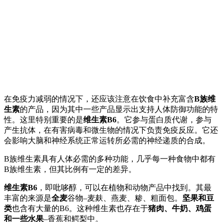
在免疫力减弱的情况下，还应该注意在饮食中补充富含
B族维
生素
的产品，因为其中一些产品显示出支持人体防御功能的特
性。这里特别重要的是
维生素B6
。它参与蛋白质代谢，参与
产生抗体，在有害病毒和微生物的情况下负责免疫反应。它还
会影响大脑和神经系统正常运转所必需的神经递质的合成。
B族维生素具有人体必需的多种功能，几乎每一种食物中都有
B族维生素，但其比例有一定的差异。
维生素B6
，即吡哆醇，可以在植物和动物产品中找到。其最
丰富的来源是
全麦
谷物–麦麸、燕麦、糁、粗面包。
坚果和豆
类
也含有大量的B6。这种维生素也存在于
猪肉、牛奶、鸡蛋
和一些水果
–香蕉和鳄梨中。