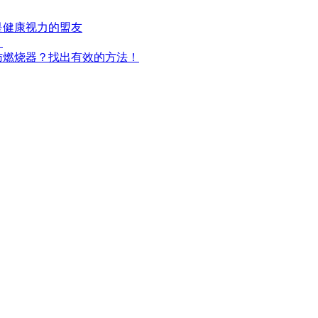
是健康视力的盟友
！
肪燃烧器？找出有效的方法！