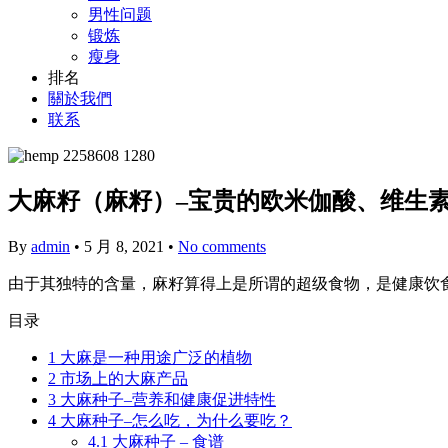
男性问题
锻炼
瘦身
排名
關於我們
联系
大麻籽（麻籽）–宝贵的欧米伽酸、维生
By
admin
•
5 月 8, 2021
•
No comments
由于其独特的含量，麻籽算得上是所谓的超级食物，是健康饮
目录
1
大麻是一种用途广泛的植物
2
市场上的大麻产品
3
大麻种子–营养和健康促进特性
4
大麻种子–怎么吃，为什么要吃？
4.1
大麻种子 – 食谱