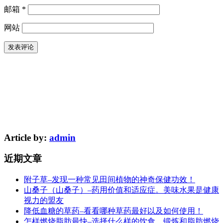
邮箱
*
网站
Article by:
admin
近期文章
附子草–发现一种常见田间植物的神奇保健功效！
山桑子（山桑子）–药用价值和适应症。美味水果是健康
视力的盟友
降低血糖的草药–看看哪种草药最好以及如何使用！
怎样燃烧脂肪最快–选择什么样的饮食、锻炼和脂肪燃烧