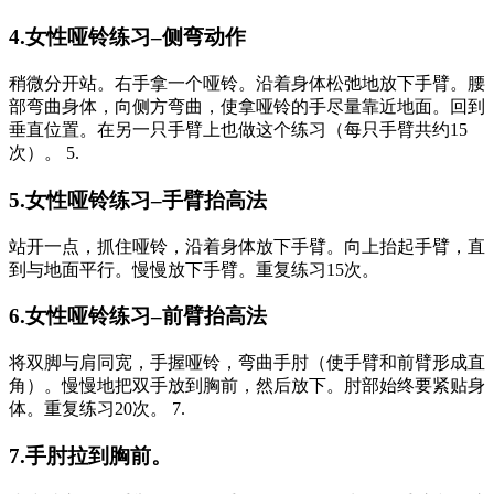
4.女性哑铃练习–侧弯动作
稍微分开站。右手拿一个哑铃。沿着身体松弛地放下手臂。腰
部弯曲身体，向侧方弯曲，使拿哑铃的手尽量靠近地面。回到
垂直位置。在另一只手臂上也做这个练习（每只手臂共约15
次）。 5.
5.女性哑铃练习–手臂抬高法
站开一点，抓住哑铃，沿着身体放下手臂。向上抬起手臂，直
到与地面平行。慢慢放下手臂。重复练习15次。
6.女性哑铃练习–前臂抬高法
将双脚与肩同宽，手握哑铃，弯曲手肘（使手臂和前臂形成直
角）。慢慢地把双手放到胸前，然后放下。肘部始终要紧贴身
体。重复练习20次。 7.
7.手肘拉到胸前。