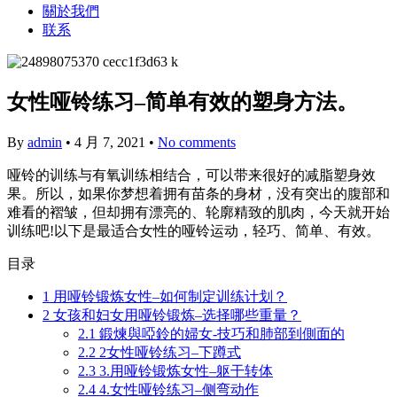
關於我們
联系
女性哑铃练习–简单有效的塑身方法。
By
admin
•
4 月 7, 2021
•
No comments
哑铃的训练与有氧训练相结合，可以带来很好的减脂塑身效
果。所以，如果你梦想着拥有苗条的身材，没有突出的腹部和
难看的褶皱，但却拥有漂亮的、轮廓精致的肌肉，今天就开始
训练吧!以下是最适合女性的哑铃运动，轻巧、简单、有效。
目录
1
用哑铃锻炼女性–如何制定训练计划？
2
女孩和妇女用哑铃锻炼–选择哪些重量？
2.1
鍛煉與啞鈴的婦女-技巧和肺部到側面的
2.2
2女性哑铃练习–下蹲式
2.3
3.用哑铃锻炼女性–躯干转体
2.4
4.女性哑铃练习–侧弯动作