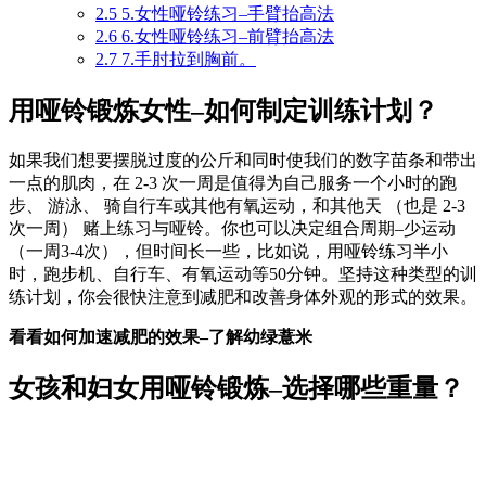
2.5
5.女性哑铃练习–手臂抬高法
2.6
6.女性哑铃练习–前臂抬高法
2.7
7.手肘拉到胸前。
用哑铃锻炼女性–如何制定训练计划？
如果我们想要摆脱过度的公斤和同时使我们的数字苗条和带出
一点的肌肉，在 2-3 次一周是值得为自己服务一个小时的跑
步、 游泳、 骑自行车或其他有氧运动，和其他天 （也是 2-3
次一周） 赌上练习与哑铃。你也可以决定组合周期–少运动
（一周3-4次），但时间长一些，比如说，用哑铃练习半小
时，跑步机、自行车、有氧运动等50分钟。坚持这种类型的训
练计划，你会很快注意到减肥和改善身体外观的形式的效果。
看看如何加速减肥的效果–了解幼绿薏米
女孩和妇女用哑铃锻炼–选择哪些重量？