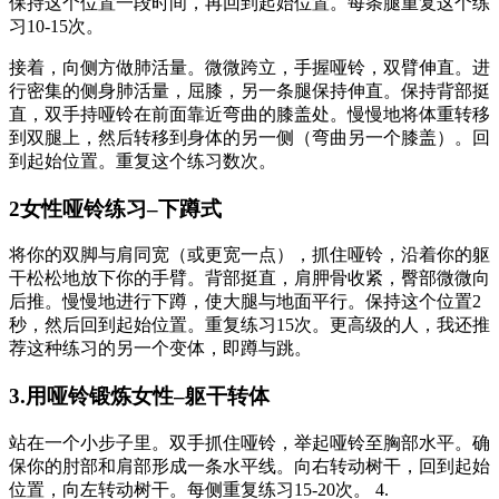
保持这个位置一段时间，再回到起始位置。每条腿重复这个练
习10-15次。
接着，向侧方做肺活量。微微跨立，手握哑铃，双臂伸直。进
行密集的侧身肺活量，屈膝，另一条腿保持伸直。保持背部挺
直，双手持哑铃在前面靠近弯曲的膝盖处。慢慢地将体重转移
到双腿上，然后转移到身体的另一侧（弯曲另一个膝盖）。回
到起始位置。重复这个练习数次。
2女性哑铃练习–下蹲式
将你的双脚与肩同宽（或更宽一点），抓住哑铃，沿着你的躯
干松松地放下你的手臂。背部挺直，肩胛骨收紧，臀部微微向
后推。慢慢地进行下蹲，使大腿与地面平行。保持这个位置2
秒，然后回到起始位置。重复练习15次。更高级的人，我还推
荐这种练习的另一个变体，即蹲与跳。
3.用哑铃锻炼女性–躯干转体
站在一个小步子里。双手抓住哑铃，举起哑铃至胸部水平。确
保你的肘部和肩部形成一条水平线。向右转动树干，回到起始
位置，向左转动树干。每侧重复练习15-20次。 4.