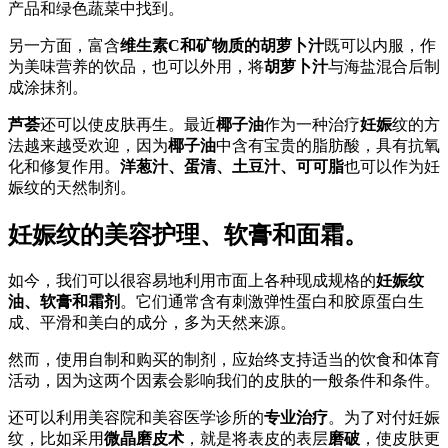
产品和绿色蔬菜中找到。
另一方面，富含
维生素C和矿物质的胡萝卜汁
既可以内服，作
为美味营养的饮品，也可以外用，将
胡萝卜汁
与海盐混合后制
成涂抹剂。
芦荟
还可以使皮肤再生。最近
椰子油
作为一种治疗
妊娠
纹的方
法越来越受欢迎，因为
椰子油
中含有宝贵的脂肪酸，具有抗氧
化和修复作用。
洋葱汁、蛋清、土豆汁、可可脂
也可以作为妊
娠纹的天然制剂。
妊娠纹的美容护理、软膏和面霜。
如今，我们可以很容易地利用市面上各种现成规格的
妊娠纹
油、软膏和霜剂
。它们通常含有刺激弹性蛋白和胶原蛋白生
成、平滑和美白的成分，多为天然来源。
然而，使用自制和购买的制剂，应始终支持适当的饮食和体育
活动，因为这两个因素会影响我们的皮肤的一般条件和条件。
还可以利用美容院和美容医学诊所的
专业治疗
。为了对付妊娠
纹，比如采用
微晶磨皮术
，就是将表皮的表层
磨破
，使皮肤更