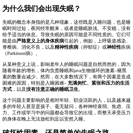
为什么我们会出现失眠？
失眠的概念本身指的是几种现象，这些既是入睡问题，也是睡
眠时间过短，夜间经常醒来，或者是睡眠肤浅、不安稳，没有
给予适当的休息。导致失眠的原因可能是不同性质的。它们可
能是由
严格意义上的身体疾病
引起的，例如，上呼吸道感染、
脊椎病、消化不良，以及
精神性疾病
（抑郁症）或
神经性
疾病
（Parkinson病）。
从某种意义上说，影响老年人的睡眠问题是自然而然的，因为
随着年龄的增长，体内负责睡眠和java生物循环的激素–褪黑
素的数量会减少。然而，在大多数情况下，有两个因素是造成
困难的原因，特别是入睡困难–
充满匆忙、紧张和压力的生活
方式
，以及
没有注意正确的睡眠卫生
。
这个问题主要影响的是相对年轻、职业活跃的人，以及越来越
多的年轻人甚至是孩子。毫无疑问，各种神经衰弱、焦虑、压
力、工作或学习中的问题都会导致它的出现，而整天承受压力
的身体在晚上无法放松到足以安然入睡。
破坏性因素，还是简单的失眠之路。