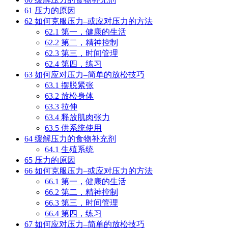
61
压力的原因
62
如何克服压力–或应对压力的方法
62.1
第一，健康的生活
62.2
第二，精神控制
62.3
第三，时间管理
62.4
第四，练习
63
如何应对压力–简单的放松技巧
63.1
摆脱紧张
63.2
放松身体
63.3
拉伸
63.4
释放肌肉张力
63.5
供系统使用
64
缓解压力的食物补充剂
64.1
生殖系统
65
压力的原因
66
如何克服压力–或应对压力的方法
66.1
第一，健康的生活
66.2
第二，精神控制
66.3
第三，时间管理
66.4
第四，练习
67
如何应对压力–简单的放松技巧