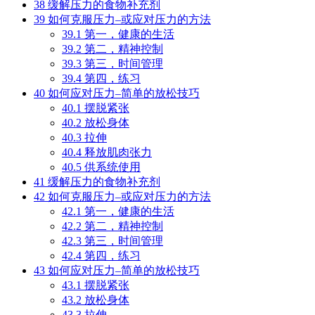
38
缓解压力的食物补充剂
39
如何克服压力–或应对压力的方法
39.1
第一，健康的生活
39.2
第二，精神控制
39.3
第三，时间管理
39.4
第四，练习
40
如何应对压力–简单的放松技巧
40.1
摆脱紧张
40.2
放松身体
40.3
拉伸
40.4
释放肌肉张力
40.5
供系统使用
41
缓解压力的食物补充剂
42
如何克服压力–或应对压力的方法
42.1
第一，健康的生活
42.2
第二，精神控制
42.3
第三，时间管理
42.4
第四，练习
43
如何应对压力–简单的放松技巧
43.1
摆脱紧张
43.2
放松身体
43.3
拉伸