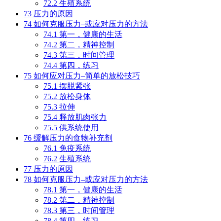
72.2
生殖系统
73
压力的原因
74
如何克服压力–或应对压力的方法
74.1
第一，健康的生活
74.2
第二，精神控制
74.3
第三，时间管理
74.4
第四，练习
75
如何应对压力–简单的放松技巧
75.1
摆脱紧张
75.2
放松身体
75.3
拉伸
75.4
释放肌肉张力
75.5
供系统使用
76
缓解压力的食物补充剂
76.1
免疫系统
76.2
生殖系统
77
压力的原因
78
如何克服压力–或应对压力的方法
78.1
第一，健康的生活
78.2
第二，精神控制
78.3
第三，时间管理
78.4
第四，练习