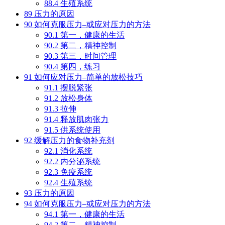
88.4
生殖系统
89
压力的原因
90
如何克服压力–或应对压力的方法
90.1
第一，健康的生活
90.2
第二，精神控制
90.3
第三，时间管理
90.4
第四，练习
91
如何应对压力–简单的放松技巧
91.1
摆脱紧张
91.2
放松身体
91.3
拉伸
91.4
释放肌肉张力
91.5
供系统使用
92
缓解压力的食物补充剂
92.1
消化系统
92.2
内分泌系统
92.3
免疫系统
92.4
生殖系统
93
压力的原因
94
如何克服压力–或应对压力的方法
94.1
第一，健康的生活
94.2
第二，精神控制