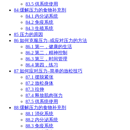
83.5
供系统使用
84
缓解压力的食物补充剂
84.1
内分泌系统
84.2
免疫系统
84.3
生殖系统
85
压力的原因
86
如何克服压力–或应对压力的方法
86.1
第一，健康的生活
86.2
第二，精神控制
86.3
第三，时间管理
86.4
第四，练习
87
如何应对压力–简单的放松技巧
87.1
摆脱紧张
87.2
放松身体
87.3
拉伸
87.4
释放肌肉张力
87.5
供系统使用
88
缓解压力的食物补充剂
88.1
消化系统
88.2
内分泌系统
88.3
免疫系统