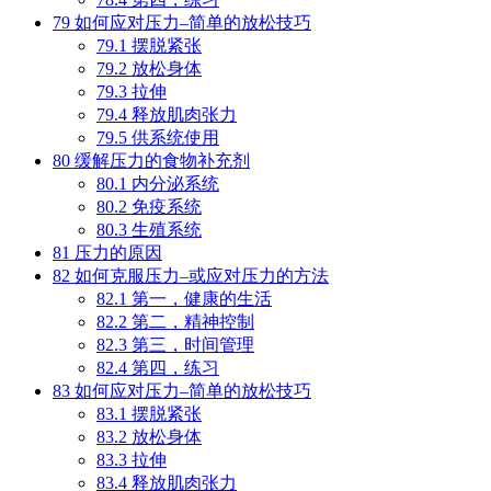
79
如何应对压力–简单的放松技巧
79.1
摆脱紧张
79.2
放松身体
79.3
拉伸
79.4
释放肌肉张力
79.5
供系统使用
80
缓解压力的食物补充剂
80.1
内分泌系统
80.2
免疫系统
80.3
生殖系统
81
压力的原因
82
如何克服压力–或应对压力的方法
82.1
第一，健康的生活
82.2
第二，精神控制
82.3
第三，时间管理
82.4
第四，练习
83
如何应对压力–简单的放松技巧
83.1
摆脱紧张
83.2
放松身体
83.3
拉伸
83.4
释放肌肉张力