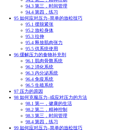
94.3
第三，时间管理
94.4
第四，练习
95
如何应对压力–简单的放松技巧
95.1
摆脱紧张
95.2
放松身体
95.3
拉伸
95.4
释放肌肉张力
95.5
供系统使用
96
缓解压力的食物补充剂
96.1
肌肉骨骼系统
96.2
消化系统
96.3
内分泌系统
96.4
免疫系统
96.5
生殖系统
97
压力的原因
98
如何克服压力–或应对压力的方法
98.1
第一，健康的生活
98.2
第二，精神控制
98.3
第三，时间管理
98.4
第四，练习
99
如何应对压力–简单的放松技巧