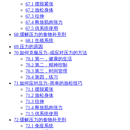
67.1
摆脱紧张
67.2
放松身体
67.3
拉伸
67.4
释放肌肉张力
67.5
供系统使用
68
缓解压力的食物补充剂
68.1
生殖系统
69
压力的原因
70
如何克服压力–或应对压力的方法
70.1
第一，健康的生活
70.2
第二，精神控制
70.3
第三，时间管理
70.4
第四，练习
71
如何应对压力–简单的放松技巧
71.1
摆脱紧张
71.2
放松身体
71.3
拉伸
71.4
释放肌肉张力
71.5
供系统使用
72
缓解压力的食物补充剂
72.1
免疫系统