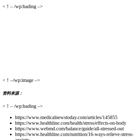
<！– /wp:hading –>
<！–/wp:image –>
资料来源：
<！– /wp:hading –>
https://www.medicalnewstoday.com/articles/145855
https://www.healthline.com/health/stress/effects-on-body
https://www.webmd.com/balance/guide/all-stressed-out
https://www.healthline.com/nutrition/16-ways-relieve-stress-
anxiety