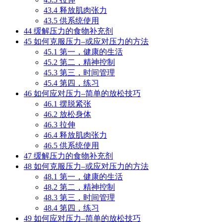
43.4
释放肌肉张力
43.5
供系统使用
44
缓解压力的食物补充剂
45
如何克服压力–或应对压力的方法
45.1
第一，健康的生活
45.2
第二，精神控制
45.3
第三，时间管理
45.4
第四，练习
46
如何应对压力–简单的放松技巧
46.1
摆脱紧张
46.2
放松身体
46.3
拉伸
46.4
释放肌肉张力
46.5
供系统使用
47
缓解压力的食物补充剂
48
如何克服压力–或应对压力的方法
48.1
第一，健康的生活
48.2
第二，精神控制
48.3
第三，时间管理
48.4
第四，练习
49
如何应对压力–简单的放松技巧