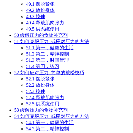
49.1
摆脱紧张
49.2
放松身体
49.3
拉伸
49.4
释放肌肉张力
49.5
供系统使用
50
缓解压力的食物补充剂
51
如何克服压力–或应对压力的方法
51.1
第一，健康的生活
51.2
第二，精神控制
51.3
第三，时间管理
51.4
第四，练习
52
如何应对压力–简单的放松技巧
52.1
摆脱紧张
52.2
放松身体
52.3
拉伸
52.4
释放肌肉张力
52.5
供系统使用
53
缓解压力的食物补充剂
54
如何克服压力–或应对压力的方法
54.1
第一，健康的生活
54.2
第二，精神控制