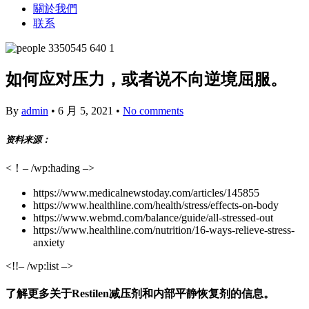
關於我們
联系
如何应对压力，或者说不向逆境屈服。
By
admin
•
6 月 5, 2021
•
No comments
资料来源：
<！– /wp:hading –>
https://www.medicalnewstoday.com/articles/145855
https://www.healthline.com/health/stress/effects-on-body
https://www.webmd.com/balance/guide/all-stressed-out
https://www.healthline.com/nutrition/16-ways-relieve-stress-
anxiety
<!!– /wp:list –>
了解更多关于Restilen减压剂和内部平静恢复剂的信息。