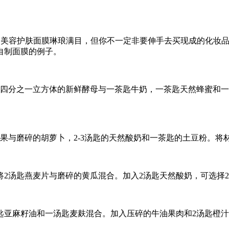
8″ />，虽然药店里的美容护肤面膜琳琅满目，但你不一定非要伸手去买
自制面膜的例子。
合约四分之一立方体的新鲜酵母与一茶匙牛奶，一茶匙天然蜂蜜和
苹果与磨碎的胡萝卜，2-3汤匙的天然酸奶和一茶匙的土豆粉。
2汤匙燕麦片与磨碎的黄瓜混合。加入2汤匙天然酸奶，可选择2
匙亚麻籽油和一汤匙麦麸混合。加入压碎的牛油果肉和2汤匙橙