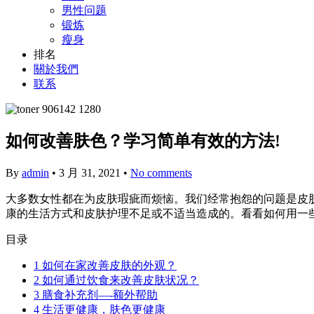
男性问题
锻炼
瘦身
排名
關於我們
联系
如何改善肤色？学习简单有效的方法!
By
admin
•
3 月 31, 2021
•
No comments
大多数女性都在为皮肤瑕疵而烦恼。我们经常抱怨的问题是皮
康的生活方式和皮肤护理不足或不适当造成的。看看如何用一
目录
1
如何在家改善皮肤的外观？
2
如何通过饮食来改善皮肤状况？
3
膳食补充剂—-额外帮助
4
生活更健康，肤色更健康