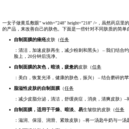
一
女子做黄瓜敷眼” width=”248″ height=”21
的产品，来改善自己的肤色。下面是一些针对不同肤质的简单
自制面膜的痤疮
皮肤（
任务
：清洁，加速皮肤再生，减少粉刺和黑头） – 我们结
脸上，20分钟后洗净。
自制面膜的灰色，暗淡，疲惫的
皮肤（
任务
：美白，恢复光泽，健康的肤色，振兴） – 结合磨碎的
脂溢性皮肤的自制面膜
（
任务
：减少皮脂分泌，清洁，舒缓炎症，消炎，清爽皮肤）–将
自制面膜，适用于干燥、暗淡、易
生皱纹的皮肤（
任务
：滋润、保湿、润滑、紧致皮肤）–将一汤匙牛奶与一汤