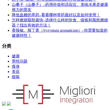
山桑子（山桑子）–药用价值和适应症。美味水果是健康
视力的盟友
降低血糖的草药–看看哪种草药最好以及如何使用！
怎样燃烧脂肪最快–选择什么样的饮食、锻炼和脂肪燃烧
器？找出有效的方法！
香辣椒、辣丁香（Syzygium aromaticum）–你需要知道的
健康特性！
分类
健康
男性问题
瘦身
美容
锻炼