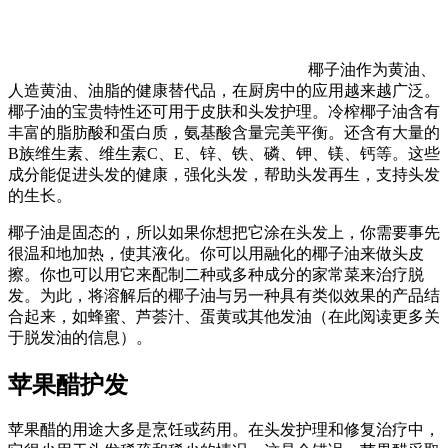
椰子油作为黄油、
人造黄油、油脂的健康替代品，在厨房中的应用越来越广泛。
椰子油的宝贵特性还可用于皮肤和头发护理。冷榨椰子油含有
丰富的脂肪酸和蛋白质，氨基酸含量完美平衡。还含有大量的
B族维生素、维生素C、E、锌、铁、磷、钾、镁、钙等。这些
成分能促进头发的健康，强化头发，帮助头发再生，支持头发
的生长。
椰子油是固态的，所以如果你想把它涂在头发上，你需要事先
很温和地加热，使其液化。你可以用融化的椰子油来做头皮
擦。你也可以用它来配制二种或多种成分的家常菜来治疗脱
发。为此，将溶解后的椰子油与另一种具有类似效果的产品结
合起来，如蜂蜜、芦荟汁、蛋黄或其他发油（在此阅读更多关
于脱发油的信息）。
苹果醋护发
苹果醋的用途大多是烹饪或药用。在头发护理和修复治疗中，