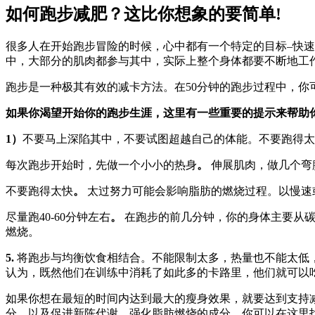
如何跑步减肥？这比你想象的要简单!
很多人在开始跑步冒险的时候，心中都有一个特定的目标–快
中，大部分的肌肉都参与其中，实际上整个身体都要不断地工
跑步是一种极其有效的减卡方法。在50分钟的跑步过程中，你
如果你渴望开始你的跑步生涯，这里有一些重要的提示来帮助
1）
不要马上深陷其中，不要试图超越自己的体能。不要跑得太
每次跑步开始时，先做一个小小的热身
。
伸展肌肉，做几个弯
不要跑得太快
。
太过努力可能会影响脂肪的燃烧过程。以慢速或
尽量跑40-60分钟左右
。
在跑步的前几分钟，你的身体主要从碳
燃烧。
5.
将跑步与均衡饮食相结合。不能限制太多，热量也不能太低
认为，既然他们在训练中消耗了如此多的卡路里，他们就可以
如果你想在最短的时间内达到最大的瘦身效果，就要达到支持
分，以及促进新陈代谢、强化脂肪燃烧的成分。你可以在这里