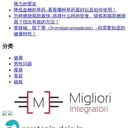
视力的盟友
降低血糖的草药–看看哪种草药最好以及如何使用！
怎样燃烧脂肪最快–选择什么样的饮食、锻炼和脂肪燃烧
器？找出有效的方法！
香辣椒、辣丁香（Syzygium aromaticum）–你需要知道的
健康特性！
分类
健康
男性问题
瘦身
美容
锻炼