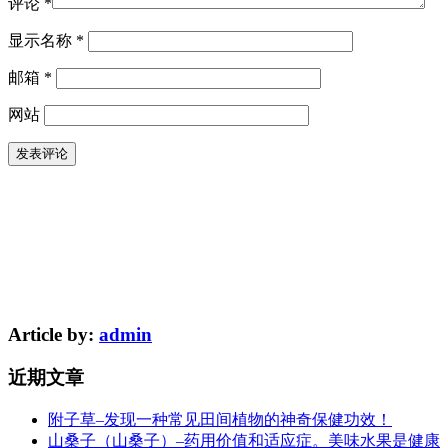
评论
*
显示名称
*
邮箱
*
网站
Article by:
admin
近期文章
附子草–发现一种常见田间植物的神奇保健功效！
山桑子（山桑子）–药用价值和适应症。美味水果是健康