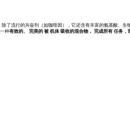
。除了流行的兴奋剂（如咖啡因），它还含有丰富的氨基酸、生物
一种
有效的、
完美的
被
机体
吸收的
混合物
，
完成
所有
任务
，