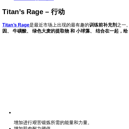
Titan’s Rage – 行动
Titan’s Rage
是最近市场上出现的最有趣的
训练前补充剂
之一
因、
牛磺酸、
绿色
大麦
的
提取物
和
小球藻、
结合在一起
，给
增加进行艰苦锻炼所需的能量和力量。
增加肌肉耐力阈值。