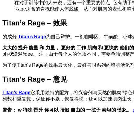
稞对于训练中的人来说，还有一个重要的特点–它有助于维
Rage所含的青稞能使人体脱酸，从而对肌肉的表现和整
Titan’s Rage – 效果
的成分
Titan’s Rage
为自己辩护。一剂咖啡因、牛磺酸、小球
大大的
提升
能量
和
力量，
更好的
工作
肌肉
和
更快的
他们的
ph-0596@dee。
注：由于每个人的体质不同，需要单独调整
为了使Titan’s Rage的效果最大化，最好与同系列的增肌活化
Titan’s Rage – 意见
Titan’s Rage
它采用独特的配方，将兴奋剂与天然的肌肉”绿色燃料
列数和重复数，保证你不累，恢复得快；还可以加速肌肉生长
警告：
w
特殊
晋升
你可以
拾掇
自由的
一揽子
泰坦的
愤怒。