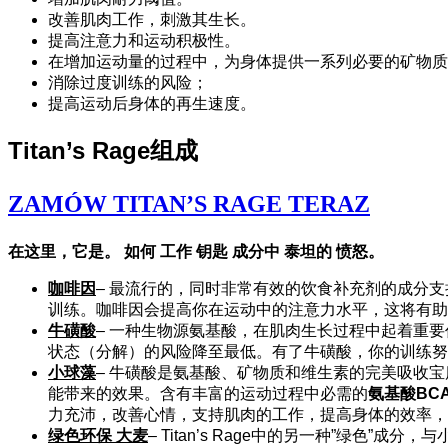
改善肌肉工作，刺激其生长。
提高注意力和运动积极性。
在增加运动量的过程中，为身体提供一系列必要的矿物质
消除过度训练的风险；
提高运动后身体的再生速度。
Titan’s Rage组成
ZAMÓW TITAN’S RAGE TERAZ
在这里，它是。
如何
工作
钥匙
成分中
泰坦的
愤怒。
咖啡因
– 最流行的，同时非常有效的饮食补充剂的成分
训练。咖啡因会提高你在运动中的注意力水平，这将有助
牛磺酸
– 一种生物源氨基酸，在肌肉生长过程中起着重
状态（分解）的风险降至最低。有了牛磺酸，你的训练努
小球藻
– 牛磺酸是氨基酸、矿物质和维生素的完美吸收
能带来的效果。含有丰富的运动过程中必需的
氨基酸BC
力充沛，改善心情，支持肌肉的工作，提高身体的效率，
绿色环保
大麦
– Titan’s Rage中的另一种”绿