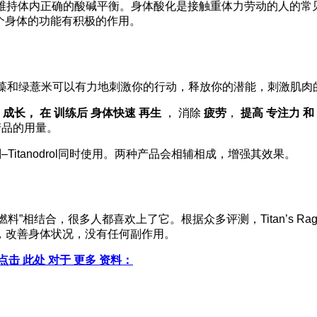
持体内正确的酸碱平衡。身体酸化是接触重体力劳动的人的常见现象
个身体的功能有积极的作用。
藻和绿薏米可以有力地刺激你的行动，释放你的潜能，刺激肌肉
成长，
在
训练
后
身体
快速
再生
，
消除
疲劳
，
提高
专注力
和
产品的用量。
剂–Titanodrol同时使用。两种产品会相辅相成，增强其效果。
”相结合，很多人都喜欢上了它。根据众多评测，Titan’s R
，改善身体状况，没有任何副作用。
点击
此处
对于
更多
资料：