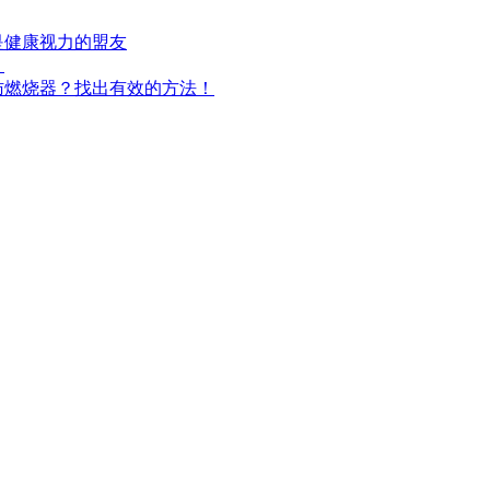
是健康视力的盟友
！
肪燃烧器？找出有效的方法！