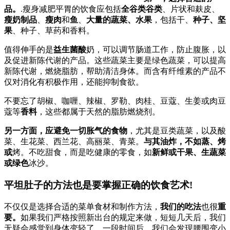
品。
.瘦身减肥平胃的饮食应包括
全谷类谷类
、片状和麸皮、
瘦奶制品
、
瘦肉
和
鱼
、
大量的蔬菜、水果
，包括干、
种子、坚
果
、种子、草药和香料。
值得伸手的是
益生菌酸
奶，可以调节肠道工作，防止腹胀，以
及促进新陈代谢的产品。这些蔬菜主要是绿色蔬菜，可以提高
新陈代谢，燃烧脂肪，帮助清洁身体。而含有纤维素的产品不
仅对消化有积极作用，还能抑制食欲。
不要忘了胡椒、咖喱、辣椒、罗勒、肉桂、豆蔻、生姜或肉豆
蔻等
香料
，这些都属于天然的脂肪燃烧剂。
另一方面，应避免一切胀气的食物
，尤其是豆类蔬菜，以及酸
菜、生花菜、西兰花、高丽菜、青菜。
与其油炸，不如蒸、烤
或
烤。不吃甜食，而是吃健康的零食，如
新鲜或干果、生蔬菜
或绿色
冰沙。
平坦肚子的方法也是要掌握正确的饮食艺术!
不仅仅是选择合适的菜单食材和制作方法，
我们的吃法
也很
重
要。
如果我们严格按照新出台的规定来做，短短几天后，我们
无疑会感觉到身体变轻了，一段时间后，我们会发现腰围变小