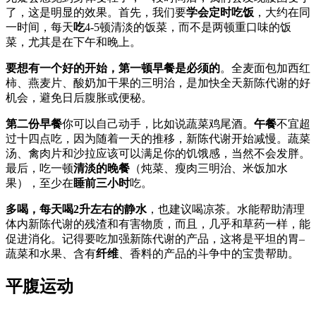
了，这是明显的效果。首先，我们要
学会定时吃饭
，大约在同
一时间，每天
吃
4-5顿清淡的饭菜，而不是两顿重口味的饭
菜，尤其是在下午和晚上。
要想有一个好的开始，第一顿早餐是必须的
。全麦面包加西红
柿、燕麦片、酸奶加干果的三明治，是加快全天新陈代谢的好
机会，避免日后腹胀或便秘。
第二份早餐
你可以自己动手，比如说蔬菜鸡尾酒。
午餐
不宜超
过十四点吃，因为随着一天的推移，新陈代谢开始减慢。蔬菜
汤、禽肉片和沙拉应该可以满足你的饥饿感，当然不会发胖。
最后，吃一顿
清淡的晚餐
（炖菜、瘦肉三明治、米饭加水
果），至少在
睡前三小时
吃。
多喝，每天喝2升左右的静水
，也建议喝凉茶。水能帮助清理
体内新陈代谢的残渣和有害物质，而且，几乎和草药一样，能
促进消化。记得要吃加强新陈代谢的产品，这将是平坦的胃–
蔬菜和水果、含有
纤维
、香料的产品的斗争中的宝贵帮助。
平腹运动