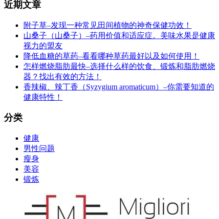
近期文章
附子草–发现一种常见田间植物的神奇保健功效！
山桑子（山桑子）–药用价值和适应症。美味水果是健康
视力的盟友
降低血糖的草药–看看哪种草药最好以及如何使用！
怎样燃烧脂肪最快–选择什么样的饮食、锻炼和脂肪燃烧
器？找出有效的方法！
香辣椒、辣丁香（Syzygium aromaticum）–你需要知道的
健康特性！
分类
健康
男性问题
瘦身
美容
锻炼