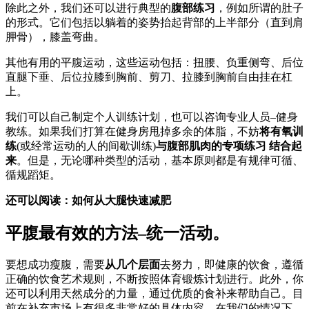
除此之外，我们还可以进行典型的
腹部练习
，例如所谓的肚子
的形式。它们包括以躺着的姿势抬起背部的上半部分（直到肩
胛骨），膝盖弯曲。
其他有用的平腹运动，这些运动包括：扭腰、负重侧弯、后位
直腿下垂、后位拉膝到胸前、剪刀、拉膝到胸前自由挂在杠
上。
我们可以自己制定个人训练计划，也可以咨询专业人员–健身
教练。如果我们打算在健身房甩掉多余的体脂，不妨
将有氧训
练
(或经常运动的人的间歇训练)
与腹部肌肉的专项练习
结合起
来
。但是，无论哪种类型的活动，基本原则都是有规律可循、
循规蹈矩。
还可以阅读：如何从大腿快速减肥
平腹最有效的方法–统一活动。
要想成功瘦腹，需要
从几个层面
去努力，即健康的饮食，遵循
正确的饮食艺术规则，不断按照体育锻炼计划进行。此外，你
还可以利用天然成分的力量，通过优质的食补来帮助自己。目
前在补充市场上有很多非常好的具体内容，在我们的情况下，