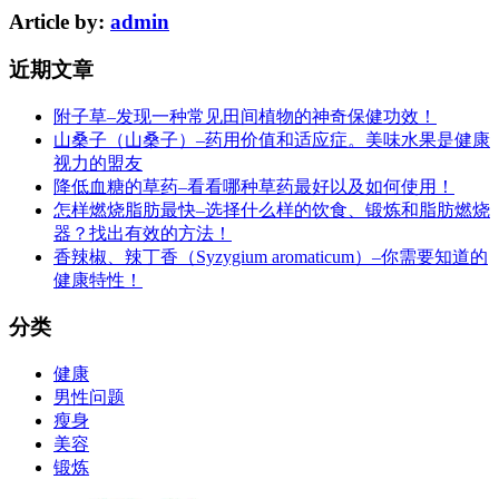
Article by:
admin
近期文章
附子草–发现一种常见田间植物的神奇保健功效！
山桑子（山桑子）–药用价值和适应症。美味水果是健康
视力的盟友
降低血糖的草药–看看哪种草药最好以及如何使用！
怎样燃烧脂肪最快–选择什么样的饮食、锻炼和脂肪燃烧
器？找出有效的方法！
香辣椒、辣丁香（Syzygium aromaticum）–你需要知道的
健康特性！
分类
健康
男性问题
瘦身
美容
锻炼