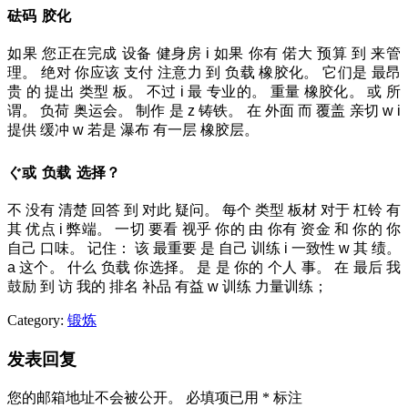
砝码
胶化
如果
您正在完成
设备
健身房
i
如果
你有
偌大
预算
到
来管
理。
绝对
你应该
支付
注意力
到
负载
橡胶化。
它们是
最昂
贵
的
提出
类型
板。
不过
i
最
专业的。
重量
橡胶化。
或
所
谓。
负荷
奥运会。
制作
是
z
铸铁。
在
外面
而
覆盖
亲切
w
i
提供
缓冲
w
若是
瀑布
有一层
橡胶层。
ぐ或
负载
选择？
不
没有
清楚
回答
到
对此
疑问。
每个
类型
板材
对于
杠铃
有
其
优点
i
弊端。
一切
要看
视乎
你的
由
你有
资金
和
你的
你
自己
口味。
记住：
该
最重要
是
自己
训练
i
一致性
w
其
绩。
a
这个。
什么
负载
你选择。
是
是
你的
个人
事。
在
最后
我
鼓励
到
访
我的
排名
补品
有益
w
训练
力量训练；
Category:
锻炼
发表回复
您的邮箱地址不会被公开。
必填项已用
*
标注