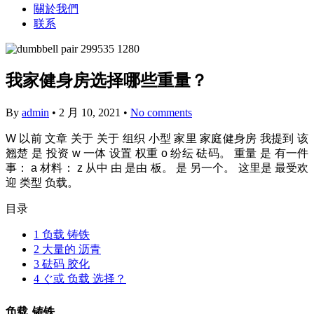
關於我們
联系
我家健身房选择哪些重量？
By
admin
•
2 月 10, 2021
•
No comments
W
以前
文章
关于
关于
组织
小型
家里
家庭健身房
我提到
该
翘楚
是
投资
w
一体
设置
权重
o
纷纭
砝码。
重量
是
有一件
事：
a
材料：
z
从中
由
是由
板。
是
另一个。
这里是
最受欢
迎
类型
负载。
目录
1
负载 铸铁
2
大量的 沥青
3
砝码 胶化
4
ぐ或 负载 选择？
负载
铸铁