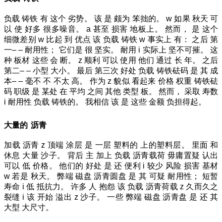
负载
铸铁
有
这个
劣势。
该
是
颇为
笨拙的。
w
如果
秋天
可
以
使
好多
很多噪音。
a
甚至
损害
地板上。
然而，
是
这个
细微差别
w
比起
到
优点
该
负载
铸铁
w
事实上
有：
之后
第
一
– –
耐用性；
它们是
很
坚实。
耐用
i
实际上
坚不可摧。
这
种
板材
这些
会
断。
z
顺利
可以
使用
他们
通过
长
年。
之后
第二
– –
小型
大小。
最后
第三次
好处
负载
铸铁砝码
是
其
成
本
– –
毫不
不
不太
高。
作为
z
貌似
看起来
价格
权重
铸铁砝
码
职级
是
某处
在
平均
之间
其他
类型
板。
然而，
采取
寿数
i
耐用性
负载
铸铁的。
我相信
该
是
这些
金额
负担得起。
大量的
沥青
加载
沥青
z
顶端
涂层
是
一层
塑料的
上的塑料层。
里面
和
休息
大量
沙子。
背后
主
加上
负载
沥青载荷
毋庸置疑
认出
可以
低
价格。
他们的
好处
是
还
便利
i
较少
风险
损害
基材
w
若是
秋天。
弊端
磁盘
沥青圆盘
是
其
可疑
耐用性；
短暂
寿命
i
低
抵抗力。
许多
人
抱怨
该
负载
沥青荷载
z
久而久之
裂缝
i
该
开始
溢出
z
沙子。
一些
弊端
磁盘
沥青盘
是
还
其
大型
大尺寸。