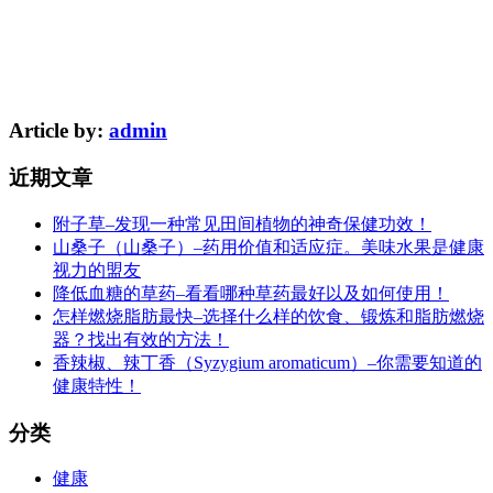
Article by:
admin
近期文章
附子草–发现一种常见田间植物的神奇保健功效！
山桑子（山桑子）–药用价值和适应症。美味水果是健康
视力的盟友
降低血糖的草药–看看哪种草药最好以及如何使用！
怎样燃烧脂肪最快–选择什么样的饮食、锻炼和脂肪燃烧
器？找出有效的方法！
香辣椒、辣丁香（Syzygium aromaticum）–你需要知道的
健康特性！
分类
健康