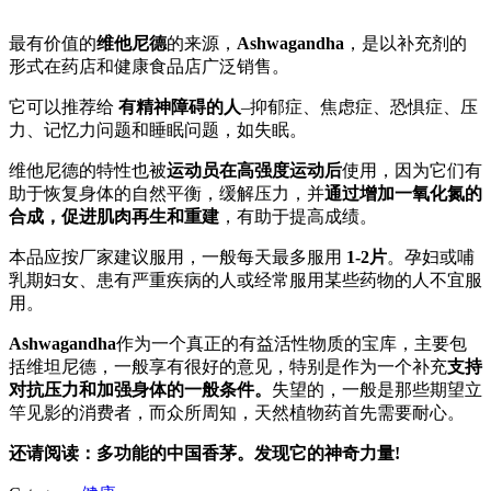
最有价值的
维他尼德
的来源，
Ashwagandha
，是以补充剂的
形式在药店和健康食品店广泛销售。
它可以推荐给
有精神障碍的人
–抑郁症、焦虑症、恐惧症、压
力、记忆力问题和睡眠问题，如失眠。
维他尼德的特性也被
运动员在高强度运动后
使用，因为它们有
助于恢复身体的自然平衡，缓解压力，并
通过增加一氧化氮的
合成，促进肌肉再生和重建
，有助于提高成绩。
本品应按厂家建议服用，一般每天最多服用
1-2片
。孕妇或哺
乳期妇女、患有严重疾病的人或经常服用某些药物的人不宜服
用。
Ashwagandha
作为一个真正的有益活性物质的宝库，主要包
括维坦尼德，一般享有很好的意见，特别是作为一个补充
支持
对抗压力和加强身体的一般条件。
失望的，一般是那些期望立
竿见影的消费者，而众所周知，天然植物药首先需要耐心。
还请阅读：多功能的中国香茅。发现它的神奇力量!