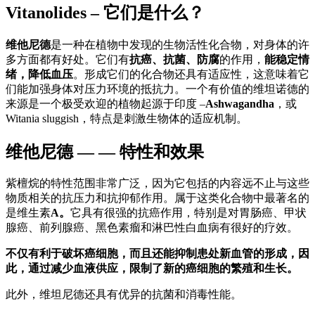
Vitanolides – 它们是什么？
维他尼德
是一种在植物中发现的生物活性化合物，对身体的许
多方面都有好处。它们有
抗癌、抗菌、防腐
的作用，
能稳定情
绪，降低血压
。形成它们的化合物还具有适应性，这意味着它
们能加强身体对压力环境的抵抗力。一个有价值的维坦诺德的
来源是一个极受欢迎的植物起源于印度 –
Ashwagandha
，或
Witania sluggish，特点是刺激生物体的适应机制。
维他尼德 — — 特性和效果
紫檀烷的特性范围非常广泛，因为它包括的内容远不止与这些
物质相关的抗压力和抗抑郁作用。属于这类化合物中最著名的
是维生素
A。
它具有很强的抗癌作用，特别是对胃肠癌、甲状
腺癌、前列腺癌、黑色素瘤和淋巴性白血病有很好的疗效。
不仅有利于破坏癌细胞，而且还能抑制患处新血管的形成，因
此，通过减少血液供应，限制了新的癌细胞的繁殖和生长。
此外，维坦尼德还具有优异的抗菌和消毒性能。