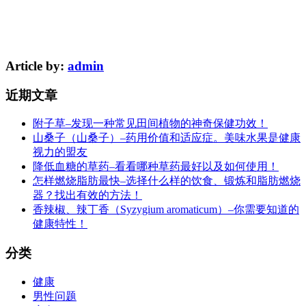
Article by:
admin
近期文章
附子草–发现一种常见田间植物的神奇保健功效！
山桑子（山桑子）–药用价值和适应症。美味水果是健康
视力的盟友
降低血糖的草药–看看哪种草药最好以及如何使用！
怎样燃烧脂肪最快–选择什么样的饮食、锻炼和脂肪燃烧
器？找出有效的方法！
香辣椒、辣丁香（Syzygium aromaticum）–你需要知道的
健康特性！
分类
健康
男性问题