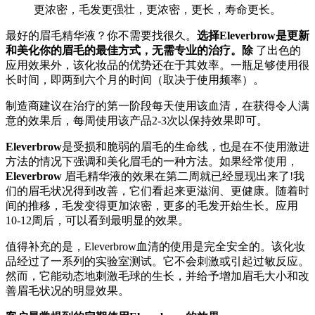
更浓密，毛发更强壮，更浓密，更长，寿命更长。
最好的眉毛精华液？你不需要找很久。
选择Eleverbrow是更新
和美化你的眉毛的最佳方式，无需专业的治疗。除
了出色的
应用效果外，该化妆品的优势还在于其效率。一瓶足够使用很
长时间，即两到六个月的时间（取决于使用频率）。
制造商建议在治疗的第一阶段每天使用该血清，在获得令人满
意的效果后，每周使用该产品2-3次以保持效果即可。
Eleverbrow
是受损和脆弱的眉毛的生命线，也是在不使用激进
方法的情况下强调和美化眉毛的一种方法。如果经常使用，
Eleverbrow
眉毛精华液的效果在第二周就已经显现出来了!我
们的眉毛状况得到改善，它们看起来更滋润、更健康。随着时
间的推移，毛发变得更加浓密，更多的毛发开始生长。应用
10-12周后，可以看到最明显的效果。
值得补充的是，Eleverbrow血清的使用是完全安全的。该化妆
品经过了一系列的实验室测试。它不会刺激或引起过敏反应。
然而，它能动态地刺激毛球的生长，并给予增加眉毛大小和改
善眉毛状况的明显效果。