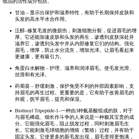
妆品的活性成分包括。
甘油 – 显示出保护和滋养特性，有助于长期保持皮肤和
头发的高水平水合作用。
泛醇–修复毛发的微损伤，刺激细胞分裂，促进眉毛的增
厚。它还能加速皮肤和头发的再生，渗透到皮肤深处并
滋养它，渗透到头发中并从内部修复它们的结构。强化
眉毛，增厚，防止水分流失，增加光泽。让眉毛看起来
更健康，更有吸引力。
角蛋白水解物 – 护理、滋养和润泽眉毛。使毛发光滑、
丝滑和有光泽。
药蜀葵 – 舒缓刺激，保护免受不利的外部因素影响，支
持眉毛的再生过程。更重要的是，它有助于改善眉毛的
外观，抚平眉毛，提亮和保湿。
Biotinoyl Tripeptide-1–一种由3种氨基酸组成的肽，对于
与眉毛稀疏、细长作斗争的人来说是一种极其宝贵的成
分。它能强化眉毛，阻止脱发过程，同时刺激眉毛生
长。它能刺激毛球细胞的增殖（繁殖）过程，并有助于
固定头发。它使更多的新毛发出现，眉毛变得更饱满，