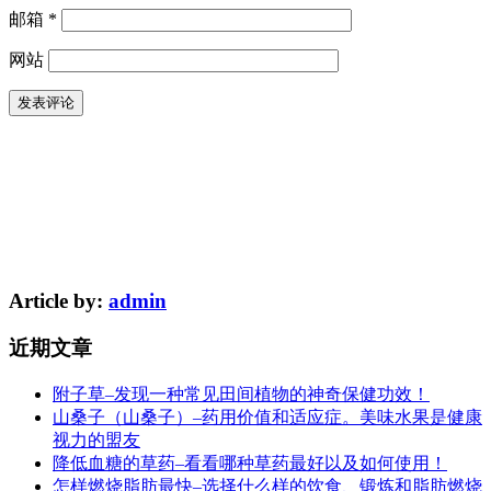
邮箱
*
网站
Article by:
admin
近期文章
附子草–发现一种常见田间植物的神奇保健功效！
山桑子（山桑子）–药用价值和适应症。美味水果是健康
视力的盟友
降低血糖的草药–看看哪种草药最好以及如何使用！
怎样燃烧脂肪最快–选择什么样的饮食、锻炼和脂肪燃烧