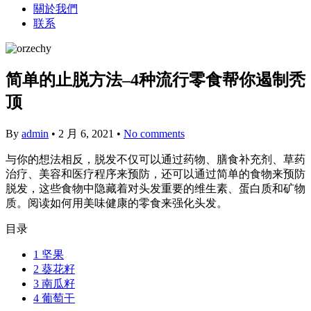
關於我們
联系
简单的止脱方法–4种流行零食帮你遏制秃
顶
By
admin
•
2 月 6, 2021
•
No comments
与你的想法相反，脱发不仅可以通过药物、膳食补充剂、草药
治疗、美容和医疗程序来预防，还可以通过简单的食物来预防
脱发，这些食物中隐藏着对头发重要的维生素、蛋白质和矿物
质。阅读如何用美味健康的零食来强化头发。
目录
1
坚果
2
葵花籽
3
南瓜籽
4
葡萄干